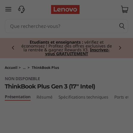
T
passer au contenu principal
h
i
Currently displaying item 2 of 3
n
Étudiants et enseignants :
vérifiez et
économisez ! Profitez des offres exclusives de
la rentrée & gagnez Rewards X3.
Inscrivez-
vous GRATUITEMENT
k
B
Accueil
>
...
>
ThinkBook Plus
NON DISPONIBLE
o
ThinkBook Plus Gen 3 (17" Intel)
o
Présentation
Résumé
Spécifications techniques
Ports et
k
P