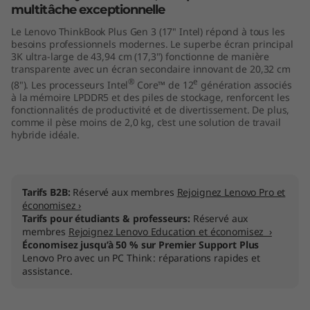
multitâche exceptionnelle
I
Le Lenovo ThinkBook Plus Gen 3 (17" Intel) répond à tous les
n
besoins professionnels modernes. Le superbe écran principal
3K ultra-large de 43,94 cm (17,3") fonctionne de manière
transparente avec un écran secondaire innovant de 20,32 cm
t
®
e
(8"). Les processeurs Intel
Core™ de 12
génération associés
à la mémoire LPDDR5 et des piles de stockage, renforcent les
e
fonctionnalités de productivité et de divertissement. De plus,
comme il pèse moins de 2,0 kg, c’est une solution de travail
l
hybride idéale.
)
Tarifs B2B:
Réservé aux membres
Rejoignez Lenovo Pro et
économisez ›
Tarifs pour étudiants & professeurs:
Réservé aux
membres
Rejoignez Lenovo Education et économisez ›
Économisez jusqu’à 50 % sur Premier Support Plus
Lenovo Pro avec un PC Think : réparations rapides et
assistance.