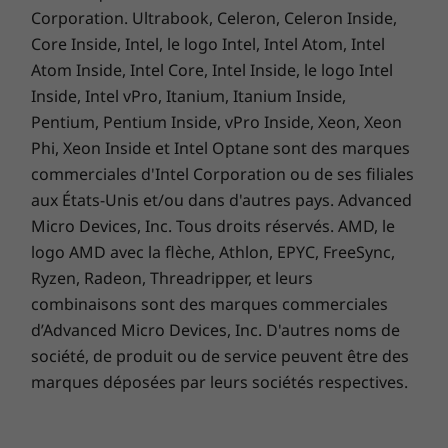
Corporation. Ultrabook, Celeron, Celeron Inside,
Core Inside, Intel, le logo Intel, Intel Atom, Intel
Atom Inside, Intel Core, Intel Inside, le logo Intel
Inside, Intel vPro, Itanium, Itanium Inside,
Pentium, Pentium Inside, vPro Inside, Xeon, Xeon
Phi, Xeon Inside et Intel Optane sont des marques
commerciales d'Intel Corporation ou de ses filiales
aux États-Unis et/ou dans d'autres pays. Advanced
Micro Devices, Inc. Tous droits réservés. AMD, le
logo AMD avec la flèche, Athlon, EPYC, FreeSync,
Restez connecté, où que vous soyez
Ryzen, Radeon, Threadripper, et leurs
combinaisons sont des marques commerciales
D’une épaisseur d’un peu moins de 1" (17,9
d’Advanced Micro Devices, Inc. D'autres noms de
mm), ce modèle compact à double écran pèse
société, de produit ou de service peuvent être des
moins de 2 kg (4,4 lb). Il est compatible avec la
technologie Wi-Fi 6E pour obtenir un accès
marques déposées par leurs sociétés respectives.
Internet meilleur et plus rapide lors de vos
déplacements. Il dispose d’un grand nombre