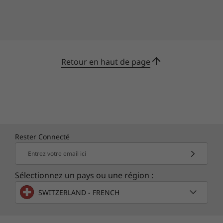
de ports, y compris les ports Thunderbolt,
USB-C et HDMI, pour brancher des accessoires
PC. En outre, avec sa batterie de 70 Wh, vous
pouvez travailler toute la journée sans
interruption, même avec deux écrans en
Retour en haut de page
déplacement.
Rester Connecté
Entrez votre email ici
Sélectionnez un pays ou une région :
SWITZERLAND - FRENCH