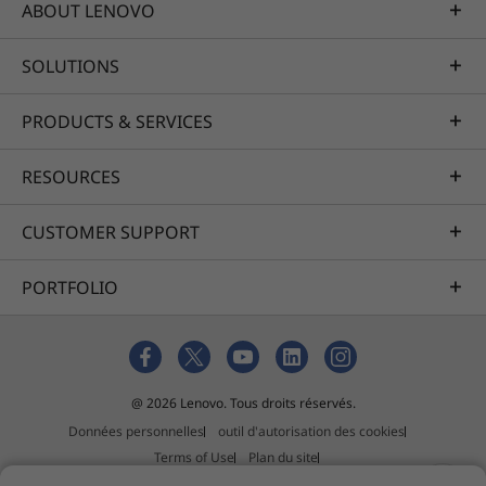
ABOUT LENOVO
SOLUTIONS
Profitez de toutes ses fonctionnalités
pour travailler et jouer
PRODUCTS & SERVICES
L'écran large du ThinkBook Plus Gen 3 excelle,
tout simplement. Deux fois plus large que sa
RESOURCES
hauteur, l’écran 17,3" 3K propose un rapport
écran-boîtier exceptionnel de plus de 90 %.
CUSTOMER SUPPORT
Avec 3 072 x 1 440 pixels, 400 nits de luminosité
et la technologie Dolby Vision™, tout est plus
PORTFOLIO
net, des feuilles de calcul aux films. L'écran est
®
également certifié Eyesafe
et est plus
agréable pour les yeux.
@ 2026 Lenovo. Tous droits réservés.
Données personnelles
outil d'autorisation des cookies
Terms of Use
Plan du site
Politique relative aux suggestions de tiers