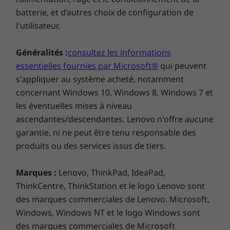
batterie, et d’autres choix de configuration de
l'utilisateur.
Le multitâche simplifié à l’extrême
Généralités :
consultez les informations
Lors d’une réunion Teams, vous pouvez noter
essentielles fournies par Microsoft®
qui peuvent
votre idée sur le plus petit écran, la dupliquer
s'appliquer au système acheté, notamment
sur l’écran principal et la partager
instantanément avec les autres. Vous pouvez
concernant Windows 10, Windows 8, Windows 7 et
également diffuser des vidéos sur l’écran
les éventuelles mises à niveau
principal tout en éditant la chronologie sur
ascendantes/descendantes. Lenovo n'offre aucune
l’écran secondaire. En fait, l’ordinateur portable
garantie, ni ne peut être tenu responsable des
ThinkBook Plus Gen 3 facilite le multitâche et
produits ou des services issus de tiers.
va au delà de la simple navigation entre les
applications.
Marques :
Lenovo, ThinkPad, IdeaPad,
ThinkCentre, ThinkStation et le logo Lenovo sont
des marques commerciales de Lenovo. Microsoft,
Windows, Windows NT et le logo Windows sont
des marques commerciales de Microsoft