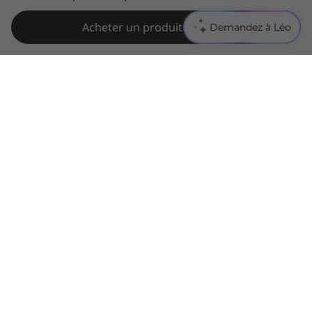
Acheter un produit similaire
Demandez à Léo
Fière allure et ergonomie améliorée
Outre l’élégant aspect du châssis Arctic Grey
en aluminium, le portable ThinkBook 16 Gen 6
présente un clavier repensé et plus
ergonomique. Les touches, plus larges que les
générations précédentes, ont une forme
concave parfaitement adaptée à la courbe du
bout des doigts. De plus, elles contiennent
50 % de plastique recyclé post-consommation.