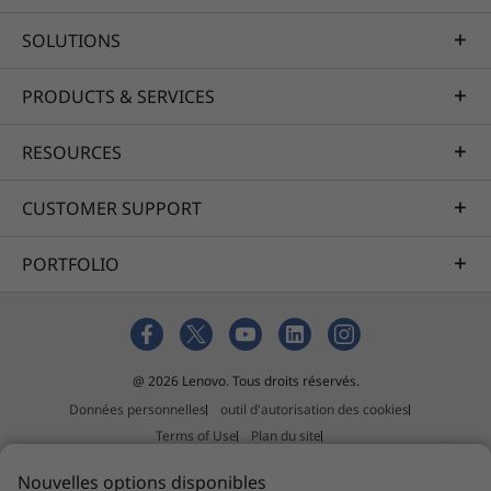
SOLUTIONS
Afin de trouver le bon équilibre entre fiabilité
et robustesse, nous appliquons à nos
PRODUCTS & SERVICES
ordinateurs portables ThinkBook les normes
MIL-STD 810H du ministère américain de la
Défense. Nous les testons selon 26 procédures
RESOURCES
pour garantir leur fonctionnement en
conditions extrêmes. Nos tests reproduisent,
CUSTOMER SUPPORT
entre autres, les variables de température, de
pression, d’humidité ou de vibrations
PORTFOLIO
d’environnements hostiles tels que l’Arctique et
les déserts avec leurs tempêtes de sable.
@ 2026 Lenovo. Tous droits réservés.
Données personnelles
outil d'autorisation des cookies
Terms of Use
Plan du site
Politique relative aux suggestions de tiers
Nouvelles options disponibles
Slavery and human trafficking act statement