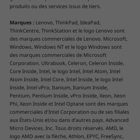
matériel)
produits ou des services issus de tiers.
* Consultez
www.epeat.net
pour connaître le statut de certification par pays.
Marques :
Lenovo, ThinkPad, IdeaPad,
ThinkCentre, ThinkStation et le logo Lenovo sont
des marques commerciales de Lenovo. Microsoft,
AUTRES INFORMATIONS
Windows, Windows NT et le logo Windows sont
des marques commerciales de Microsoft
Sécurité
Corporation. Ultrabook, Celeron, Celeron Inside,
Lecteur d’empreintes digitales intégré au bouton de
Core Inside, Intel, le logo Intel, Intel Atom, Intel
mise sous tension
Cache de confidentialité intégré à la webcam
Atom Inside, Intel Core, Intel Inside, le logo Intel
Module fTPM 2.0 (firmware Trusted Platform Module)
Inside, Intel vPro, Itanium, Itanium Inside,
Connexion sans contact avec Microsoft Windows Hello
Pentium, Pentium Inside, vPro Inside, Xeon, Xeon
(nécessite une caméra infrarouge en option)
Phi, Xeon Inside et Intel Optane sont des marques
Restez concentré sur votre portable
Kensington Nano Security Slot™
commerciales d'Intel Corporation ou de ses filiales
Autoréparation du BIOS
Avec Intel® Unison™, vous pouvez placer votre
aux États-Unis et/ou dans d'autres pays. Advanced
®
En option : Intel vPro
Essentials
ordinateur portable au centre de vos activités.
Micro Devices, Inc. Tous droits réservés. AMD, le
Connectez votre téléphone (Android ou iOS) à
logo AMD avec la flèche, Athlon, EPYC, FreeSync,