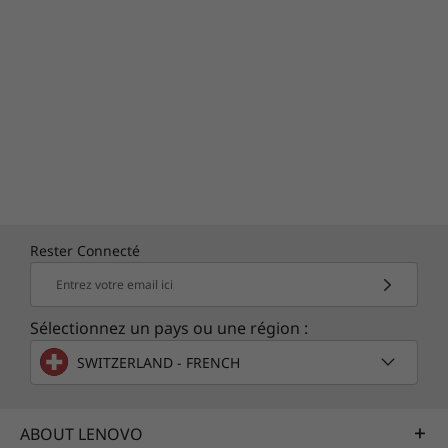
intel.com/performance-evo pour plus de
détails, notamment les exigences de
configuration. Les résultats peuvent varier.
Rester Connecté
Entrez votre email ici
Sélectionnez un pays ou une région :
SWITZERLAND - FRENCH
ABOUT LENOVO
Conçu pour une durabilité maximale