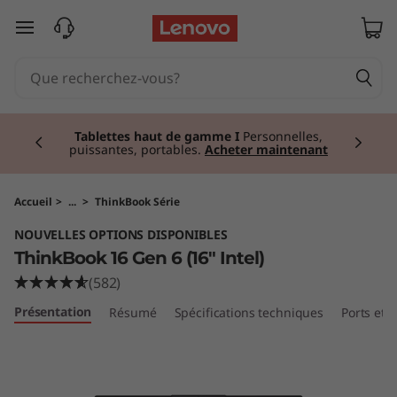
T
passer au contenu principal
h
i
Currently displaying item 3 of 3
n
Tablettes haut de gamme I
Personnelles,
puissantes, portables.
Acheter maintenant
k
B
Accueil
>
...
>
ThinkBook Série
NOUVELLES OPTIONS DISPONIBLES
o
ThinkBook 16 Gen 6 (16" Intel)
o
(582)
Présentation
Résumé
Spécifications techniques
Ports et
k
1