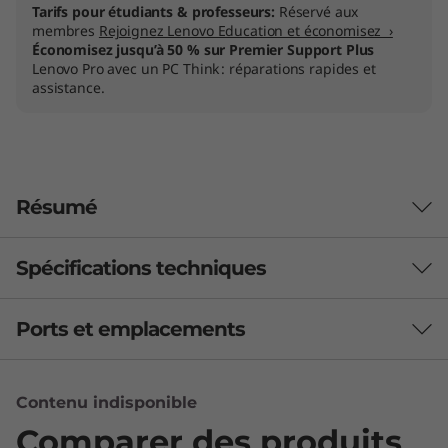
Tarifs pour étudiants & professeurs:
Réservé aux
membres
Rejoignez Lenovo Education et économisez ›
Économisez jusqu’à 50 % sur Premier Support Plus
Lenovo Pro avec un PC Think : réparations rapides et
assistance.
Résumé
Spécifications techniques
Grand à l’intérieur comme à l’extérieur
Vous souhaitez un portable professionnel
Ports et emplacements
PERFORMANCES
extrêmement performant et qui améliore la
productivité ? Le portable Lenovo
Autonomie
ThinkBook 16 Gen 6 représente une mise à
Contenu indisponible
71 Wh
niveau de pointe pour vos tâches
45 Wh
Comparer des produits
quotidiennes. Cet appareil équipé de