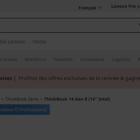
Lenovo Pro
p
Français
 De Lenovo
Vente
e travail
Moniteurs
Tablettes
Accessoires
Logiciels
misez |
Profitez des offres exclusives de la rentrée & gag
>
ThinkBook Série
>
ThinkBook 14 Gen 8 (14" Intel)