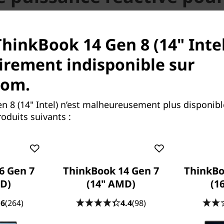
périphériques
ThinkBook 14 Gen 8 (14" Intel
u pour répondre aux exigences modernes des PME e
teurs chevronnés, l'ordinateur portable Lenovo Thin
rement indisponible sur
ploite la puissance d'un processeur Intel® Core™ po
rformances quotidiennes. Son impressionnante puiss
com.
ermet de rationaliser les tâches complexes liées aux
is que les fonctions intelligentes adaptatives améli
n 8 (14" Intel) n’est malheureusement plus disponib
acité énergétique dans les charges de travail à forte 
oduits suivants :
pour un calcul efficace.
6 Gen 7
ThinkBook 14 Gen 7
ThinkBo
D)
(14" AMD)
(16
.6
(264)
4.4
(98)