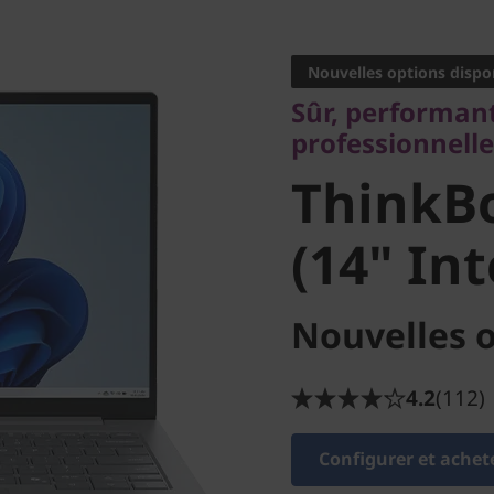
Sûr, performant et
professionnelle re
Nouvelles options dispo
ThinkBo
Sûr, performant
professionnelle
(14" Inte
ThinkBo
(14" Int
Nouvelles o
4.2
(112)
Configurer et achet