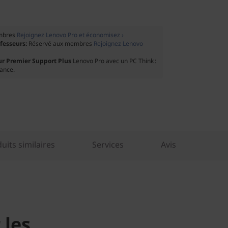
mbres
Rejoignez Lenovo Pro et économisez ›
ofesseurs:
Réservé aux membres
Rejoignez Lenovo
ur Premier Support Plus
Lenovo Pro avec un PC Think :
tance.
its similaires
Services
Avis
 les