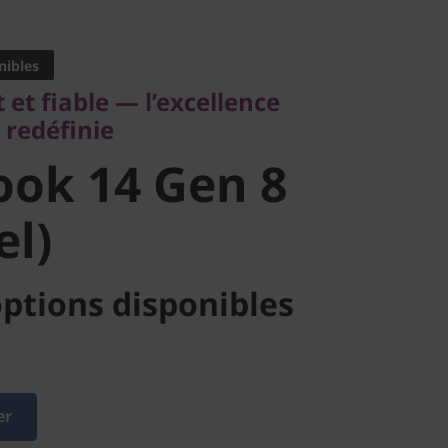
 fiable — l’excellence
définie
nibles
ok 14 Gen 8
 et fiable — l’excellence
 redéfinie
l)
ok 14 Gen 8
el)
ptions disponibles
er