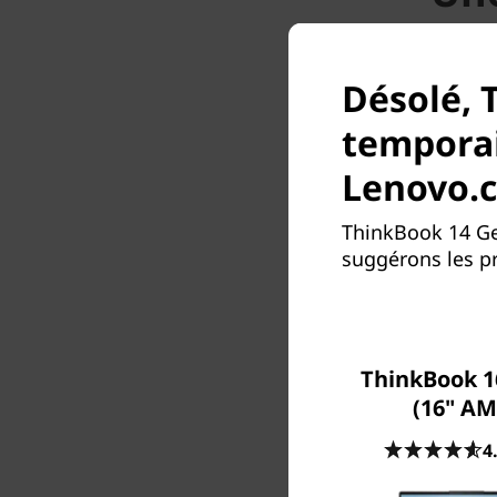
Désolé, 
Conç
utilisa
temporai
Gen 8 ex
les pe
Lenovo.
calcul p
tand
ThinkBook 14 Ge
l'effic
suggérons les pr
ThinkBook 1
(16" AM
4