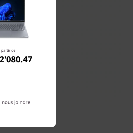
 partir de
2'080.47
z nous joindre