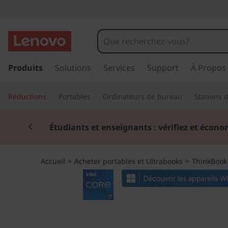
T
h
i
p
a
Produits
Solutions
Services
Support
À Propos
n
s
s
k
Réductions
Portables
Ordinateurs de bureau
Stations d
e
r
B
Currently displaying item 2 of 3
a
Étudiants et enseignants : vérifiez et écono
u
o
c
o
o
Accueil
>
Acheter portables et Ultrabooks
>
ThinkBook
n
t
k
e
n
1
u
p