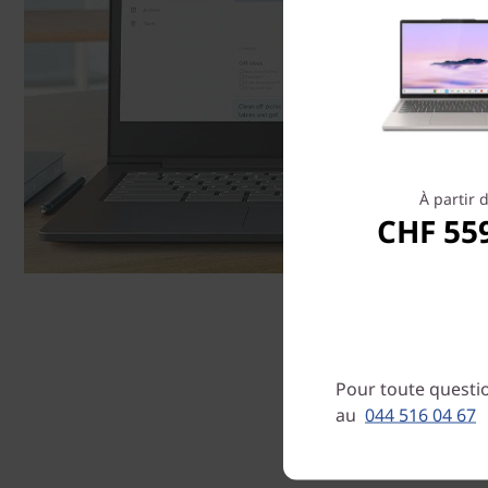
À partir 
CHF 55
Pour toute questio
au
044 516 04 67