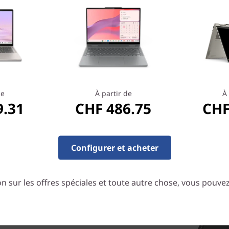
Avec son écran FHD IPS gran
pouvez regarder, ou bien par
avec une qualité d'image d'u
de
À partir de
À 
9.31
CHF 486.75
CHF
Configurer et acheter
n sur les offres spéciales et toute autre chose, vous pouve