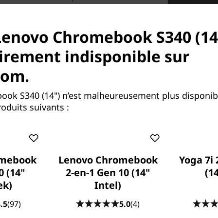
romebook partout avec vous
nière efficace.
Lenovo Chromebook S340 (14"
rement indisponible sur
com.
ok S340 (14") n’est malheureusement plus disponib
oduits suivants :
omebook
Lenovo Chromebook
Yoga 7i 
0 (14"
2-en-1 Gen 10 (14"
(14
ek)
Intel)
.5
(97)
5.0
(4)
Voir les choses en grand