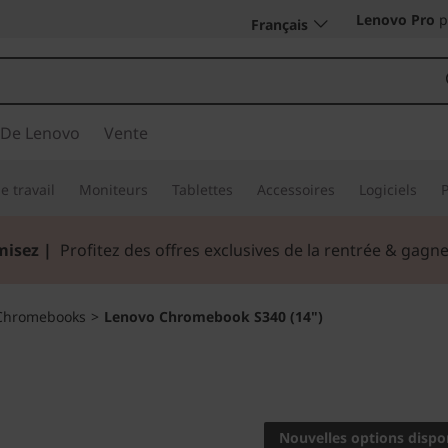
Lenovo Pro
p
Français
 De Lenovo
Vente
e travail
Moniteurs
Tablettes
Accessoires
Logiciels
misez |
Profitez des offres exclusives de la rentrée & gag
Chromebooks
>
Lenovo Chromebook S340 (14")
Plus de travail, p
Lenovo
Nouvelles options dispo