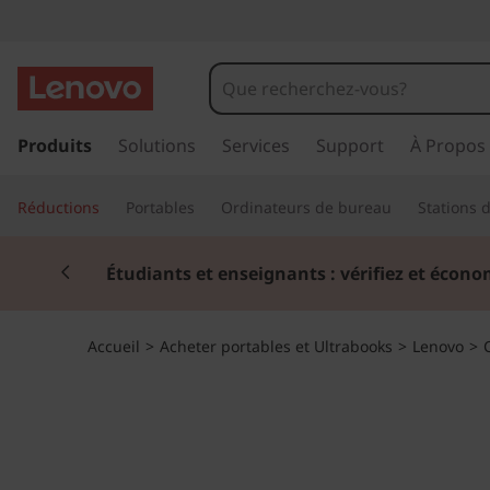
L
e
n
p
a
Produits
Solutions
Services
Support
À Propos
o
s
s
v
Réductions
Portables
Ordinateurs de bureau
Stations d
e
r
o
Currently displaying item 2 of 3
a
Étudiants et enseignants : vérifiez et écono
u
C
c
o
h
Accueil
>
Acheter portables et Ultrabooks
>
Lenovo
>
n
t
r
e
n
o
u
p