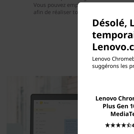
Vous pouvez emporter cet appareil Ch
afin de réaliser toutes vos tâches de ma
Désolé, 
temporai
Lenovo.
Lenovo Chromebo
suggérons les pr
Lenovo Chr
Plus Gen 1
MediaT
4