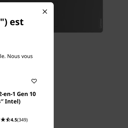
) est
le. Nous vous
2-en-1 Gen 10
″ Intel)
4.5
(349)