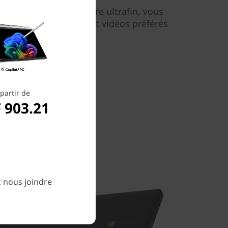
d angle doté d'un cadre ultrafin, vous
tager, tous vos films et vidéos préférés
ne limpidité parfaite.
partir de
 903.21
z nous joindre