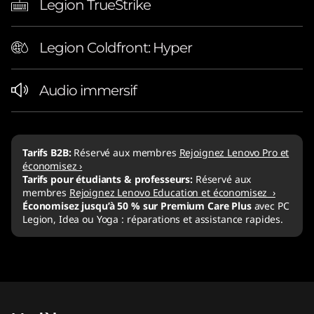
Legion TrueStrike
Legion Coldfront: Hyper
Audio immersif
Tarifs B2B:
Réservé aux membres
Rejoignez Lenovo Pro et
économisez ›
Tarifs pour étudiants & professeurs:
Réservé aux
membres
Rejoignez Lenovo Education et économisez ›
Économisez jusqu’à 50 % sur Premium Care Plus
avec PC
Legion, Idea ou Yoga : réparations et assistance rapides.
Original Price 2169.01 CHF Discounted Price 1
Original Price 2329.00 CHF Discounted Price 1
Original Price 2569.01 CHF Discounted Price 2