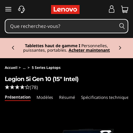
L
passer au contenu principal
e
g
Currently displaying item 3 of 3
i
Tablettes haut de gamme I
Personnelles,
puissantes, portables.
Acheter maintenant
o
n
Accueil
>
...
>
5 Series Laptops
Legion 5i Gen 10 (15" Intel)
5
(78)
i
Présentation
Modèles
Résumé
Spécifications techniques
G
e