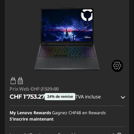
95W-100W
USB PD
Prix Web
CHF 2'329.00
CHF 1'753.27
TVA incluse
24% de remise
Bons de réduction en ligne :
-CHF 575.73
My Lenovo Rewards
Gagnez
CHF48
en Rewards
S’inscrire maintenant
Code de réduction :
SALES