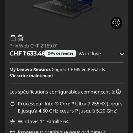
95W-100W
USB PD
Prix Web
CHF 2'169.01
CHF 1'633.48
TVA incluse
24% de remise
Bons de réduction en ligne :
-CHF 535.53
My Lenovo Rewards
Gagnez
CHF45
en Rewards
S’inscrire maintenant
Code de réduction :
SALES
Les spécifications configurables commencent à:
Processeur Intel® Core™ Ultra 7 255HX (cœurs
E jusqu’à 4,50 GHz cœurs P jusqu’à 5,20 GHz)
Windows 11 Famille 64
Processeur graphique pour ordinateur