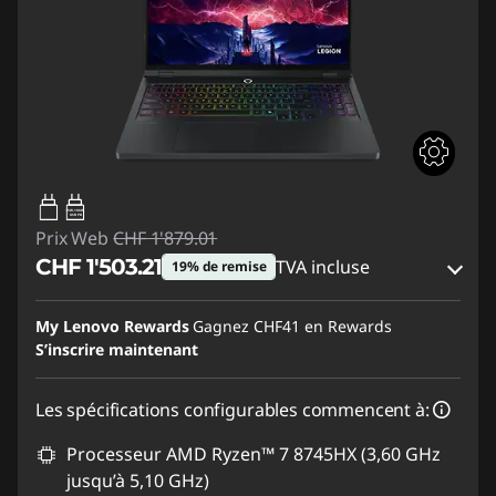
65W-100W
USB PD
Prix Web
CHF 1'879.01
CHF 1'503.21
TVA incluse
19% de remise
Bons de réduction en ligne :
-CHF 375.80
My Lenovo Rewards
Gagnez
CHF41
en Rewards
S’inscrire maintenant
Code de réduction :
SALES
Les spécifications configurables commencent à:
Processeur AMD Ryzen™ 7 8745HX (3,60 GHz
jusqu’à 5,10 GHz)