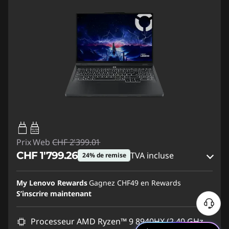
65W-100W
USB PD
Prix Web
CHF 2'399.01
CHF 1'799.26
TVA incluse
24% de remise
Bons de réduction en ligne :
-CHF 599.75
My Lenovo Rewards
Gagnez
CHF49
en Rewards
S’inscrire maintenant
Code de réduction :
SALES
Processeur AMD Ryzen™ 9 8940HX (2,40 GHz