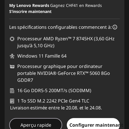
Bons de réduction en ligne :
-CHF 371.48
My Lenovo Rewards
Gagnez
CHF41
en Rewards
S’inscrire maintenant
Code de réduction :
SALES
Les spécifications configurables commencent à:
Processeur AMD Ryzen™ 7 8745HX (3,60 GHz
jusqu’à 5,10 GHz)
Windows 11 Famille 64
Processeur graphique pour ordinateur
portable NVIDIA® GeForce RTX™ 5060 8Go
GDDR7
16 Go DDR5-5 200MT/s (SODIMM)
1 To SSD M.2 2242 PCIe Gen4 TLC
Livraison estimée entre le 20.08. et le 24.08.
Aperçu rapide
Configurer maintenant