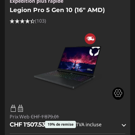
Expédition plus rapide
Legion Pro 5 Gen 10 (16" AMD)
(103)
65W-100W
USB PD
Prix Web
CHF 1'879.01
CHF 1'507.53
TVA incluse
19% de remise