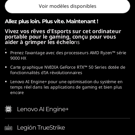
1
Voir modèles disponibles
6
Allez plus loin. Plus vite. Maintenant !
Vivez vos rêves d'Esports sur cet ordinateur
portable pour le gaming, conçu pour vous
aider à grimper les échelo
ns
p
.
Prenez l’avantage avec des processeurs AMD Ryzen™ série
o
9000 HX
Carte graphique NVIDIA GeForce RTX™ 50 Series dotée de
u
fonctionnalités d'IA révolutionnaires
Lenovo AI Engine+ pour une optimisation du système en
c
temps réel dans les applications de gaming et bien plus
encore
e
Lenovo AI Engine+
s
)
Legión TrueStrike