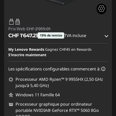
65W-100W
USB PD
Prix Web
CHF 2'059.01
CHF 1'647.21
TVA incluse
19% de remise
Bons de réduction en ligne :
-CHF 411.80
My Lenovo Rewards
Gagnez
CHF45
en Rewards
S’inscrire maintenant
Code de réduction :
SALES
Les spécifications configurables commencent à:
Processeur AMD Ryzen™ 9 9955HX (2,50 GHz
jusqu’à 5,40 GHz)
Windows 11 Famille 64
Processeur graphique pour ordinateur
portable NVIDIA® GeForce RTX™ 5060 8Go