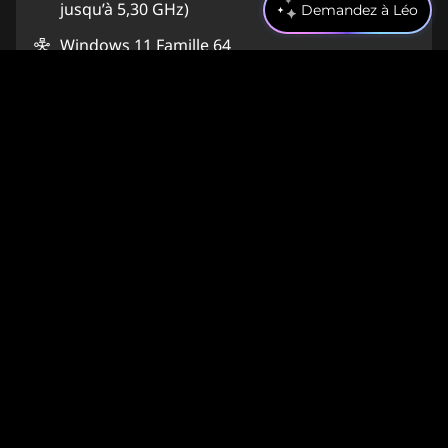
jusqu’à 5,30 GHz)
Demandez à Léo
Windows 11 Famille 64
Processeur graphique pour ordinateur
portable NVIDIA® GeForce RTX™ 5070 8Go
GDDR7
32 Go DDR5-5 200MT/s (SODIMM)(2 x 16 Go)
1 To SSD M.2 2242 PCIe Gen4 TLC
Livraison estimée entre le 28.08. et le 01.09.
Aperçu rapide
Ajouter au panier
Référence:
83LT004JMZ
Comparer