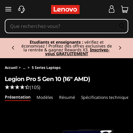
L
passer au contenu principal
e
g
Currently displaying item 2 of 3
i
Étudiants et enseignants :
vérifiez et
économisez ! Profitez des offres exclusives de
la rentrée & gagnez Rewards X3.
Inscrivez-
vous GRATUITEMENT
o
n
Accueil
>
...
>
5 Series Laptops
Legion Pro 5 Gen 10 (16" AMD)
P
(105)
r
Présentation
Modèles
Résumé
Spécifications techniques
o