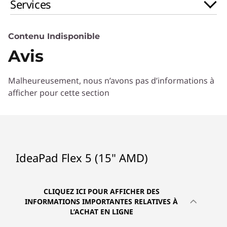
Services
Les caractéristiques et spécifications ci-contre ne reflètent pas forcément
Contenu Indisponible
les versions disponibles à la vente dans ce pays !
Avis
Malheureusement, nous n’avons pas d’informations à
afficher pour cette section
IdeaPad Flex 5 (15" AMD)
CLIQUEZ ICI POUR AFFICHER DES
INFORMATIONS IMPORTANTES RELATIVES À
L’ACHAT EN LIGNE