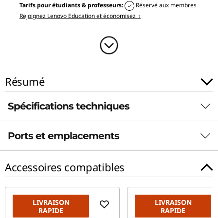
Tarifs pour étudiants & professeurs:
Réservé aux membres
Rejoignez Lenovo Education et économisez ›
Résumé
Spécifications techniques
Ports et emplacements
Autonomie
Jusqu’à 10 heures* (MM14)
Accessoires compatibles
Jusqu’à 10,5 heures en lecture vidéo 1080p
* Toutes les prétentions relatives à l’autonomie de la batterie sont approximatives et
LIVRAISON
LIVRAISON
basées sur les résultats de tests réalisés avec le banc d’essai MobileMark® 2014.
RAPIDE
RAPIDE