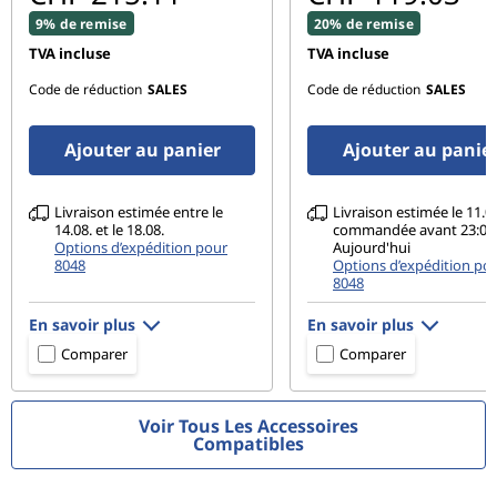
Connectivité
9% de remise
20% de remise
WiFi 6 (802.11ax 2 x 2)
TVA incluse
TVA incluse
®
Bluetooth
5.0
Code de réduction
SALES
Code de réduction
SALES
Ports et emplacements
Ajouter au panier
Ajouter au panie
2 ports USB-A 3.1 Gen 1
1 port USB-C 3.1 Gen 1
1 port HDMI 1.4b
Livraison estimée entre le
Livraison estimée le 11.08
Lecteur de carte 4-en-1
14.08. et le 18.08.
commandée avant 23:00
Options d’expédition pour
Aujourd'hui
Connecteur mixte écouteurs/micro
8048
Options d’expédition po
8048
Logiciels préinstallés
En savoir plus
En savoir plus
McAfee LiveSafe™
Comparer
Comparer
Microsoft Office
Lenovo Utility
Lenovo Vantage
Voir Tous Les Accessoires
Compatibles
Mirkat
Débit d'absorption spécifique (DAS)