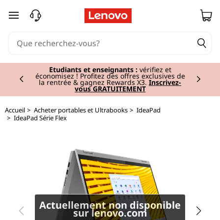
I
passer au contenu principal
d
e
Currently displaying item 2 of 3
a
Étudiants et enseignants :
vérifiez et
économisez ! Profitez des offres exclusives de
la rentrée & gagnez Rewards X3.
Inscrivez-
vous GRATUITEMENT
P
a
Accueil
>
Acheter portables et Ultrabooks
>
IdeaPad
>
IdeaPad Série Flex
d
F
l
e
Actuellement non disponible
sur lenovo.com