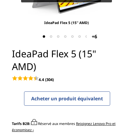
x
5
(
IdeaPad Flex 5 (15'' AMD)
1
+6
5
IdeaPad Flex 5 (15"
"
AMD)
A
4.4
(304)
M
Acheter un produit équivalent
D
)
Tarifs B2B:
Réservé aux membres
Rejoignez Lenovo Pro et
économisez ›