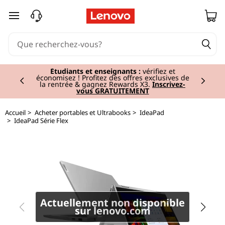
I
passer au contenu principal
d
e
Currently displaying item 2 of 3
a
Étudiants et enseignants :
vérifiez et
économisez ! Profitez des offres exclusives de
la rentrée & gagnez Rewards X3.
Inscrivez-
vous GRATUITEMENT
P
a
Accueil
>
Acheter portables et Ultrabooks
>
IdeaPad
>
IdeaPad Série Flex
d
F
l
e
Actuellement non disponible
sur lenovo.com