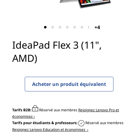
x
3
(
+4
1
IdeaPad Flex 3 (11",
1
AMD)
"
,
Acheter un produit équivalent
A
M
Tarifs B2B:
Réservé aux membres
Rejoignez Lenovo Pro et
D
économisez ›
Tarifs pour étudiants & professeurs:
Réservé aux membres
)
Rejoignez Lenovo Education et économisez ›