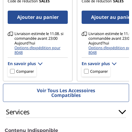
Code de réduction
SALES
Code de réduction
SALES
Ports et emplacements
Ajouter au panier
Ajouter au panie
2 ports USB-A 3.2 Gen 1
HDMI
Lecteur de carte microSD
Livraison estimée le 11.08. si
Livraison estimée le 11.08
commandée avant 23:00
commandée avant 23:00
Connecteur mixte écouteurs/micro
Aujourd'hui
Aujourd'hui
Entrée d’alimentation
Options d’expédition pour
Options d’expédition po
8048
8048
Débit d'absorption spécifique (DAS)
En savoir plus
En savoir plus
Comparer
Comparer
Les caractéristiques et spécifications ci-contre ne reflètent pas forcément
Voir Tous Les Accessoires
les versions disponibles à la vente dans ce pays !
Compatibles
Services
Contenu Indisponible