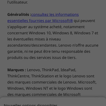
quant à elle, vous protège de la fatigue
fonctionnalités, les paramètres de gestion de
Les caractéristiques et spécifications ci-contre ne reflètent pas forcément
oculaire. De plus, une paire de haut-parleurs
les versions disponibles à la vente dans ce pays !
l'alimentation, l'âge et le conditionnement de la
Dolby Audio™ en façade fournit une qualité
batterie, et d’autres choix de configuration de
audio impressionnante pour profiter à fond
l'utilisateur.
des divertissements.
AUTRES INFORMATIONS
Généralités :
consultez les informations
Logiciels préinstallés
essentielles fournies par Microsoft®
qui peuvent
Amazon Alexa
s'appliquer au système acheté, notamment
Lenovo Vantage
concernant Windows 10, Windows 8, Windows 7 et
®
McAfee
LiveSafe™
les éventuelles mises à niveau
Microsoft 365 (version d’essai)
ascendantes/descendantes. Lenovo n'offre aucune
Windows 11 Famille/Professionnel
garantie, ni ne peut être tenu responsable des
produits ou des services issus de tiers.
Éléments fournis
IdeaPad Slim 5 14" Gen 8
Marques :
Lenovo, ThinkPad, IdeaPad,
Guide de l’utilisateur
Adaptateur d’alimentation
ThinkCentre, ThinkStation et le logo Lenovo sont
des marques commerciales de Lenovo. Microsoft,
Nouvelles options disponibles