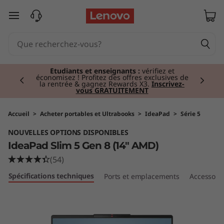
I
passer au contenu principal
d
e
Currently displaying item 2 of 3
a
Étudiants et enseignants :
vérifiez et
économisez ! Profitez des offres exclusives de
la rentrée & gagnez Rewards X3.
Inscrivez-
vous GRATUITEMENT
P
a
Accueil
>
Acheter portables et Ultrabooks
>
IdeaPad
>
Série 5
NOUVELLES OPTIONS DISPONIBLES
d
IdeaPad Slim 5 Gen 8 (14" AMD)
S
(54)
Spécifications techniques
Ports et emplacements
Accessoir
l
i