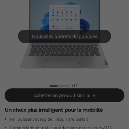
m
5
G
e
Nouvelles options disponibles
n
8
IdeaPad Slim 5 Gen 8 (14" AMD)
(
1
+13
Acheter un produit similaire
4
"
Un choix plus intelligent pour la mobilité
Fin, puissant et rapide : l’équilibre parfait
A
Ultraperformant grâce aux derniers processeurs AMD