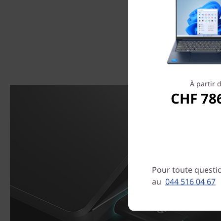
À partir 
CHF 78
Pour toute questio
au
044 516 04 67