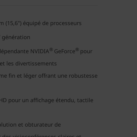
m (15,6") équipé de processeurs
e
génération
®
®
ndépendante NVIDIA
GeForce
pour
 et les divertissements
e fin et léger offrant une robustesse
HD pour un affichage étendu, tactile
ution et obturateur de
r des visioconférences claires et