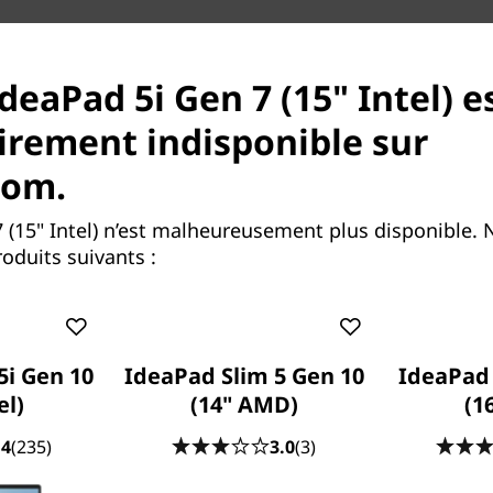
deaPad 5i Gen 7 (15" Intel) e
rement indisponible sur
com.
 (15" Intel) n’est malheureusement plus disponible.
oduits suivants :
offre productivité et
e
re™ de 12
génération, sa
®
®
u modèle NVIDIA
GeForce
on Smart Power vous permet
5i Gen 10
IdeaPad Slim 5 Gen 10
IdeaPad 
ilibre et Performance afin
el)
(14" AMD)
(1
oidi même sous de fortes
.4
(235)
3.0
(3)