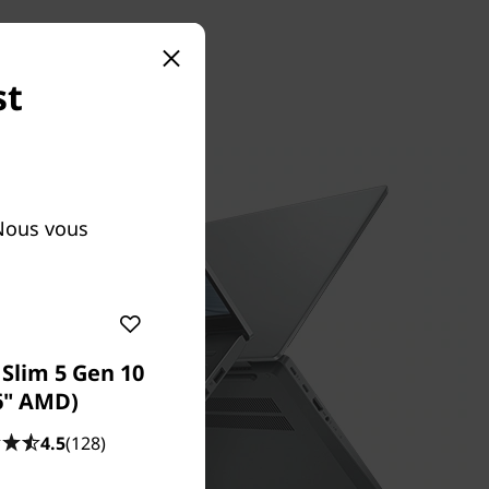
st
 Nous vous
Slim 5 Gen 10
6" AMD)
4.5
(128)