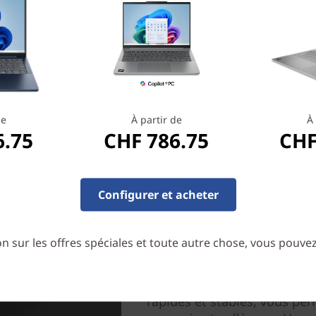
de
À partir de
À 
6.75
CHF 786.75
CHF
Configurer et acheter
Idéal pour une utilisati
Le portable IdeaPad 5i Gen 7
n sur les offres spéciales et toute autre chose, vous pouve
d’autonomie. Lorsque la batt
la technologie RapidCharge 
supplémentaire avec une cha
rapides et stables, vous pe