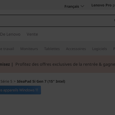
Lenovo Pro
p
Français
 De Lenovo
Vente
e travail
Moniteurs
Tablettes
Accessoires
Logiciels
misez |
Profitez des offres exclusives de la rentrée & gag
>
Série 5
>
IdeaPad 5i Gen 7 (15" Intel)