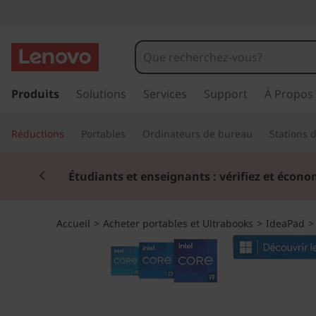
I
d
e
p
a
Produits
Solutions
Services
Support
À Propos
a
s
s
P
Réductions
Portables
Ordinateurs de bureau
Stations d
e
r
a
Currently displaying item 2 of 3
a
Étudiants et enseignants : vérifiez et écono
u
d
c
o
5
Accueil
>
Acheter portables et Ultrabooks
>
IdeaPad
n
t
i
e
n
G
u
p