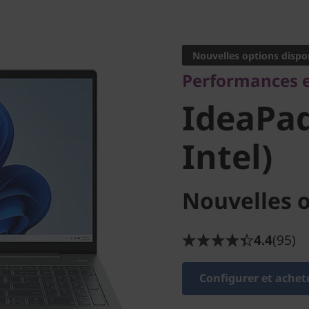
Performances et 
IdeaPad 
Nouvelles options dispo
Performances e
(15" Inte
IdeaPad
Intel)
Nouvelles o
4.4
(95)
Configurer et achet