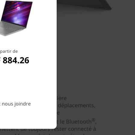
partir de
 884.26
on très mobile
 offre une journée entière
z nous joindre
erie faiblit lors de vos déplacements,
lui redonne de l’énergie
®
rge rapide. Le Wi-Fi et le Bluetooth
,
rmettent de toujours rester connecté à