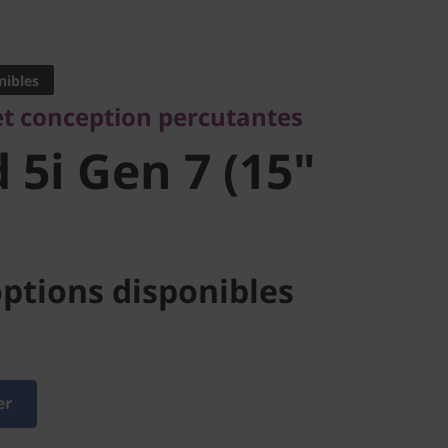
conception percutantes
5i Gen 7
nibles
t conception percutantes
l)
 5i Gen 7 (15"
ptions disponibles
er