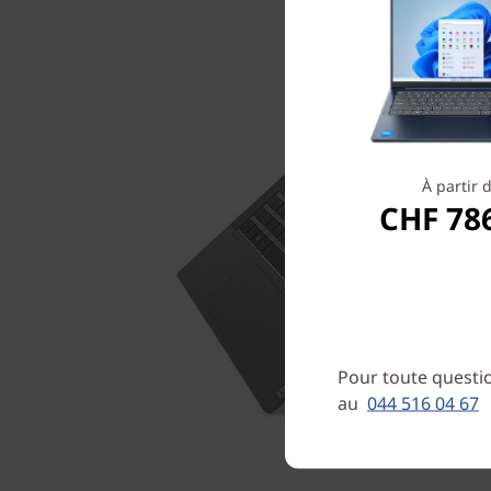
À partir 
CHF 78
Pour toute questio
au
044 516 04 67