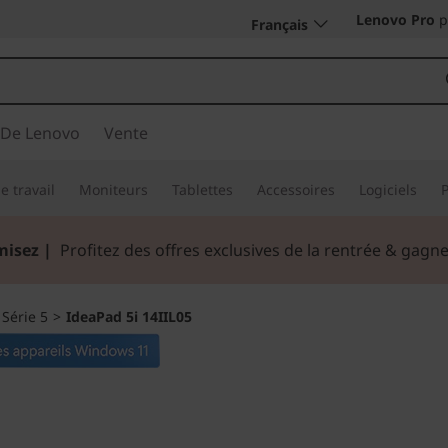
Lenovo Pro
p
Français
 De Lenovo
Vente
e travail
Moniteurs
Tablettes
Accessoires
Logiciels
misez |
Profitez des offres exclusives de la rentrée & gag
>
Série 5
>
IdeaPad 5i 14IIL05
Raffiné pour la vie