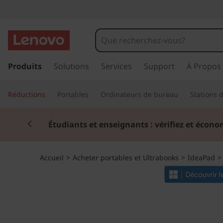
I
d
e
p
a
Produits
Solutions
Services
Support
À Propos
a
s
s
P
Réductions
Portables
Ordinateurs de bureau
Stations d
e
r
a
Currently displaying item 2 of 3
a
Étudiants et enseignants : vérifiez et écono
u
d
c
o
5
Accueil
>
Acheter portables et Ultrabooks
>
IdeaPad
n
t
i
e
n
(
u
p