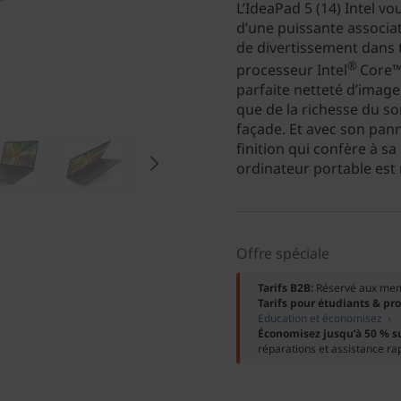
L’IdeaPad 5 (14) Intel vo
d’une puissante associa
de divertissement dans 
®
processeur Intel
Core™ 
parfaite netteté d’image 
que de la richesse du s
façade. Et avec son pan
finition qui confère à s
ordinateur portable est
Offre spéciale
Tarifs B2B:
Réservé aux me
Tarifs pour étudiants & pr
Education et économisez ›
Économisez jusqu’à 50 % s
réparations et assistance ra