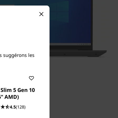
s suggérons les
Slim 5 Gen 10
6" AMD)
4.5
(128)
ent