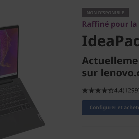
IdeaPad 5
NON DISPONIBLE
Raffiné pour la
14IIL05
IdeaPad
Actuelleme
sur lenovo
4.4
(1299
Configurer et achet