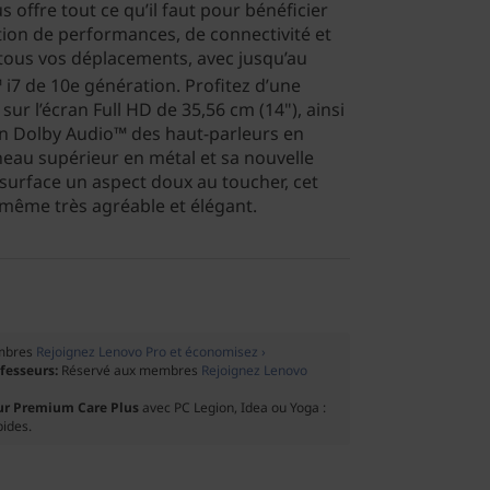
us offre tout ce qu’il faut pour bénéficier
tion de performances, de connectivité et
tous vos déplacements, avec jusqu’au
i7 de 10e génération. Profitez d’une
sur l’écran Full HD de 35,56 cm (14"), ainsi
on Dolby Audio™ des haut-parleurs en
neau supérieur en métal et sa nouvelle
a surface un aspect doux au toucher, cet
 même très agréable et élégant.
mbres
Rejoignez Lenovo Pro et économisez ›
ofesseurs:
Réservé aux membres
Rejoignez Lenovo
ur Premium Care Plus
avec PC Legion, Idea ou Yoga :
pides.