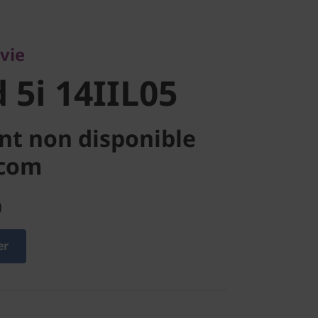
i
 vie
 5i 14IIL05
nt non disponible
.com
)
er