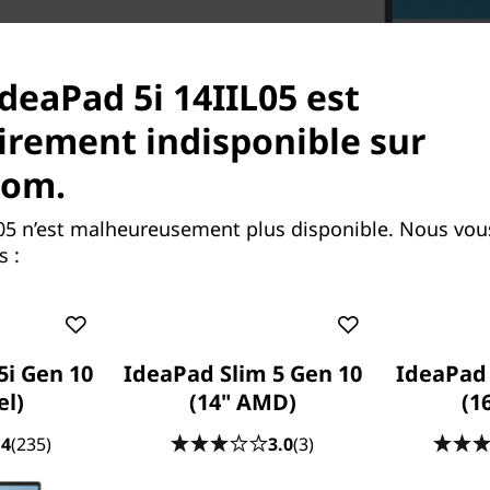
d 5 de manière à offrir
IdeaPad 5i 14IIL05 est
e pour cette surface en
rement indisponible sur
er l’impression d’un
 que nous appelons le
com.
rt de zone active), qui
adre. Or, l’IdeaPad 5 présente
L05 n’est malheureusement plus disponible. Nous vou
s :
5i Gen 10
IdeaPad Slim 5 Gen 10
IdeaPad 
el)
(14" AMD)
(1
.4
(235)
3.0
(3)
Une touche de raffinem