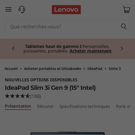
I
passer au contenu principal
d
e
Currently displaying item 3 of 3
a
Tablettes haut de gamme I
Personnelles,
puissantes, portables.
Acheter maintenant
P
a
Accueil
>
Acheter portables et Ultrabooks
>
IdeaPad
>
Série 3
NOUVELLES OPTIONS DISPONIBLES
d
IdeaPad Slim 3i Gen 9 (15" Intel)
S
(188)
Présentation
Résumé
Spécifications techniques
Ports et
l
i