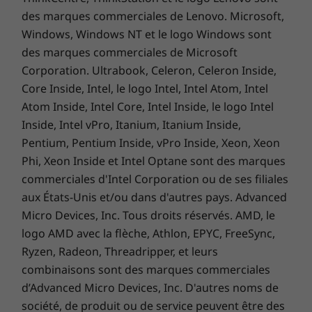
des marques commerciales de Lenovo. Microsoft,
Windows, Windows NT et le logo Windows sont
Un engagement durable
des marques commerciales de Microsoft
Corporation. Ultrabook, Celeron, Celeron Inside,
Le produit est livré dans un emballage de
Core Inside, Intel, le logo Intel, Intel Atom, Intel
protection contenant 90 % de plastique
recyclé, le boîtier de l’adaptateur d’alimentation
Atom Inside, Intel Core, Intel Inside, le logo Intel
est fabriqué avec 30 % de plastique recyclé
Inside, Intel vPro, Itanium, Itanium Inside,
post-consommation, et le sac d’emballage du
Pentium, Pentium Inside, vPro Inside, Xeon, Xeon
système comprend 90 % de déchets plastiques
Phi, Xeon Inside et Intel Optane sont des marques
détournés des océans. Le capot inférieur du PC
commerciales d'Intel Corporation ou de ses filiales
portable IdeaPad Slim 3i Gen 9 utilise même
aux États-Unis et/ou dans d'autres pays. Advanced
30 % de plastique recyclé post-consommation.
Micro Devices, Inc. Tous droits réservés. AMD, le
Certifié EPEAT® Silver et ENERGY STAR®, il
logo AMD avec la flèche, Athlon, EPYC, FreeSync,
répond aux critères de performance
Ryzen, Radeon, Threadripper, et leurs
environnementale en matière de longévité du
combinaisons sont des marques commerciales
produit, de design circulaire et d’efficacité
d’Advanced Micro Devices, Inc. D'autres noms de
énergétique. Lenovo propose également
société, de produit ou de service peuvent être des
l’option CO2 Offset Service pour la