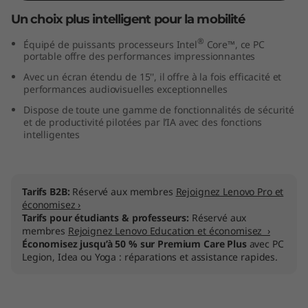
I
Un choix plus intelligent pour la mobilité
n
®
Équipé de puissants processeurs Intel
Core™, ce PC
portable offre des performances impressionnantes
t
Avec un écran étendu de 15'', il offre à la fois efficacité et
performances audiovisuelles exceptionnelles
e
Dispose de toute une gamme de fonctionnalités de sécurité
et de productivité pilotées par l’IA avec des fonctions
l
intelligentes
)
Tarifs B2B:
Réservé aux membres
Rejoignez Lenovo Pro et
économisez ›
Tarifs pour étudiants & professeurs:
Réservé aux
membres
Rejoignez Lenovo Education et économisez ›
Économisez jusqu’à 50 % sur Premium Care Plus
avec PC
Legion, Idea ou Yoga : réparations et assistance rapides.