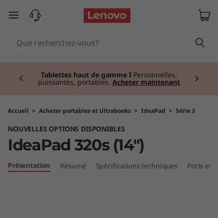
I
passer au contenu principal
d
e
Currently displaying item 3 of 3
a
Tablettes haut de gamme I
Personnelles,
puissantes, portables.
Acheter maintenant
P
a
Accueil
>
Acheter portables et Ultrabooks
>
IdeaPad
>
Série 3
NOUVELLES OPTIONS DISPONIBLES
d
IdeaPad 320s (14")
3
Présentation
Résumé
Spécifications techniques
Ports et
2
0