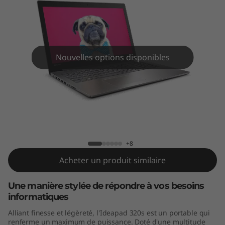
s
(
1
Nouvelles options disponibles
4
"
)
IdeaPad 320s (14")
+8
Acheter un produit similaire
Une manière stylée de répondre à vos besoins
informatiques
Alliant finesse et légèreté, l'Ideapad 320s est un portable qui
renferme un maximum de puissance. Doté d'une multitude