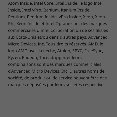
Atom Inside, Intel Core, Intel Inside, le logo Intel
Performances graphiques supérieures
Inside, Intel vPro, Itanium, Itanium Inside,
avec NVIDIA
Pentium, Pentium Inside, vPro Inside, Xeon, Xeon
Phi, Xeon Inside et Intel Optane sont des marques
L'Ideapad 320s 35,56 cm(14") offre une
incroyable puissance graphique grâce au
commerciales d'Intel Corporation ou de ses filiales
circuit indépendant NVIDIA GeForce 920MX.
aux États-Unis et/ou dans d'autres pays. Advanced
Une carte dédiée dispose de son propre
Micro Devices, Inc. Tous droits réservés. AMD, le
processeur, ce qui assure des performances
logo AMD avec la flèche, Athlon, EPYC, FreeSync,
multipliées par plus de trois ! Que ce soit pour
Ryzen, Radeon, Threadripper, et leurs
jouer ou faire du montage vidéo, il y a moins
combinaisons sont des marques commerciales
d'artefacts visuels, et vous bénéficiez d'un
d’Advanced Micro Devices, Inc. D'autres noms de
confort largement supérieur pour retoucher
société, de produit ou de service peuvent être des
vos photos et vos vidéos.
marques déposées par leurs sociétés respectives.