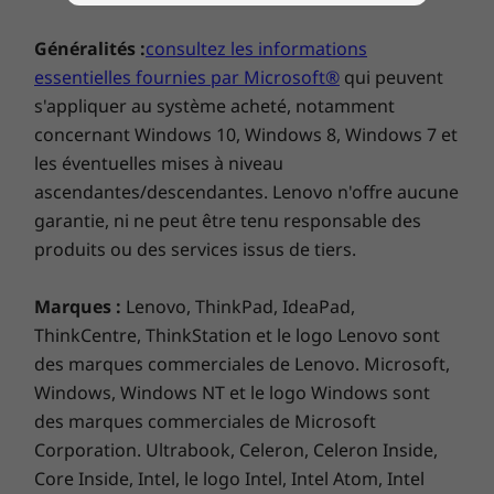
Généralités :
consultez les informations
essentielles fournies par Microsoft®
qui peuvent
s'appliquer au système acheté, notamment
concernant Windows 10, Windows 8, Windows 7 et
les éventuelles mises à niveau
ascendantes/descendantes. Lenovo n'offre aucune
garantie, ni ne peut être tenu responsable des
Vaste espace de stockage pour satisfaire
produits ou des services issus de tiers.
tous vos besoins
Marques :
Lenovo, ThinkPad, IdeaPad,
Téléchargez des films et de la musique, créez
ThinkCentre, ThinkStation et le logo Lenovo sont
votre album photo, etc. Choisissez un SSD SATA
des marques commerciales de Lenovo. Microsoft,
(jusqu'à 512 Go) ou optez pour les
performances accrues du stockage hybride
Windows, Windows NT et le logo Windows sont
(SSD PCIe 128 Go + disque dur SATA 1 To). Vous
des marques commerciales de Microsoft
aurez plus d'espace que nécessaire pour tout
Corporation. Ultrabook, Celeron, Celeron Inside,
ce que vous voulez faire, juste sous la main !
Core Inside, Intel, le logo Intel, Intel Atom, Intel