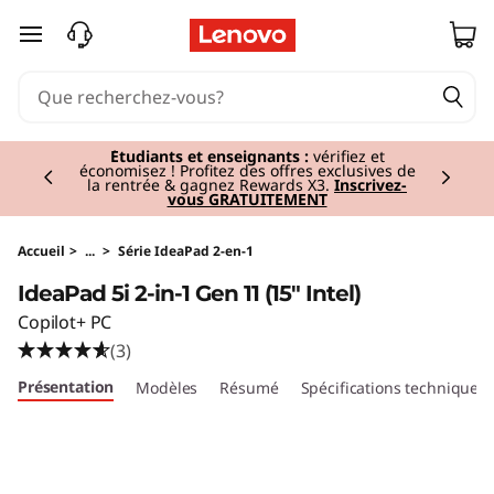
I
passer au contenu principal
d
e
Currently displaying item 3 of 3
a
Tablettes haut de gamme I
Personnelles,
puissantes, portables.
Acheter maintenant
P
a
Accueil
>
...
>
Série IdeaPad 2-en-1
IdeaPad 5i 2-in-1 Gen 11 (15" Intel)
d
Copilot+ PC
5
(3)
Présentation
Modèles
Résumé
Spécifications techniques
i
2