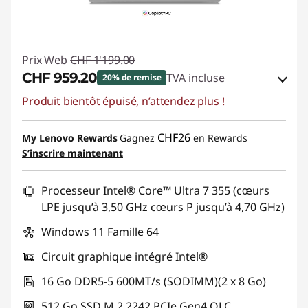
Prix Web
CHF 1'199.00
CHF 959.20
TVA incluse
20% de remise
Produit bientôt épuisé, n’attendez plus !
Bons de réduction en ligne :
-CHF 239.80
Code de réduction :
SALES
CHF26
My Lenovo Rewards
Gagnez
en Rewards
S’inscrire maintenant
Processeur Intel® Core™ Ultra 7 355 (cœurs
LPE jusqu’à 3,50 GHz cœurs P jusqu’à 4,70 GHz)
Windows 11 Famille 64
Circuit graphique intégré Intel®
16 Go DDR5-5 600MT/s (SODIMM)(2 x 8 Go)
512 Go SSD M.2 2242 PCIe Gen4 QLC