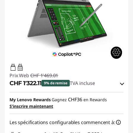
45W-65W
USB PD
Prix Web
CHF 1'469.01
CHF 1'322.11
TVA incluse
9% de remise
Bons de réduction en ligne :
-CHF 146.90
CHF36
My Lenovo Rewards
Gagnez
en Rewards
S’inscrire maintenant
Code de réduction :
SALES
Les spécifications configurables commencent à: