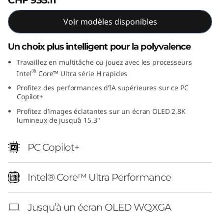
1
Voir modèles disponibles
5
Un choix plus intelligent pour la polyvalence
"
Travaillez en multitâche ou jouez avec les processeurs
I
®
Intel
Core™ Ultra série H rapides
Profitez des performances d’IA supérieures sur ce PC
n
Copilot+
Profitez d’images éclatantes sur un écran OLED 2,8K
t
lumineux de jusqu’à 15,3"
e
PC Copilot+
l
Intel® Core™ Ultra Performance
)
Jusqu’à un écran OLED WQXGA