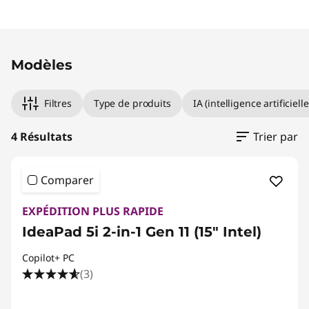
Original Price 1039.01 CHF Discounted Price 93
Original Price 1039.01 CHF Discounted Price 93
Original Price 1199.00 CHF Discounted Price 9
Original Price 1469.01 CHF Discounted Price 13
Modèles
Filtres
Type de produits
IA (intelligence artificielle
4 Résultats
Trier par
Comparer
EXPÉDITION PLUS RAPIDE
IdeaPad 5i 2-in-1 Gen 11 (15" Intel)
Copilot+ PC
(3)