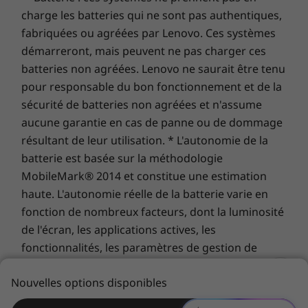
Acheter
Achet
Adaptateur secteur 300 W (en option)
charge les batteries qui ne sont pas authentiques,
Une bête de course pour la maison
Adaptateur secteur 170 W
fabriquées ou agréées par Lenovo. Ces systèmes
Comparer
Comparer
Compa
La conception puissante du Yoga AIO 7 est
Clavier
démarreront, mais peuvent ne pas charger ces
pensée pour les exigences de votre bureau à
Souris
batteries non agréées. Lenovo ne saurait être tenu
domicile ou des activités de votre foyer.
Guide de démarrage rapide
pour responsable du bon fonctionnement et de la
Explorer tous Ordinateurs de bureau et tout-en-un
Entreprenez des projets multitâches avec le
sécurité de batteries non agréées et n'assume
Logiciels préinstallés
processeur mobile AMD Ryzen™ série 6000 ou
aucune garantie en cas de panne ou de dommage
jouez aux derniers jeux AAA avec la carte
Lenovo Vantage
résultant de leur utilisation. * L'autonomie de la
graphique AMD Radeon™ RX 6600M en option
Version d’essai de Microsoft Office 365
batterie est basée sur la méthodologie
avec ses 8 Go de VRAM.
Amazon Alexa*
MobileMark® 2014 et constitue une estimation
haute. L'autonomie réelle de la batterie varie en
*États-Unis, Royaume-Uni et Allemagne uniquement
fonction de nombreux facteurs, dont la luminosité
Les caractéristiques et spécifications ci-contre ne reflètent pas forcément
de l'écran, les applications actives, les
les versions disponibles à la vente dans ce pays !
fonctionnalités, les paramètres de gestion de
l'alimentation, l'âge et le conditionnement de la
Nouvelles options disponibles
batterie, et d’autres choix de configuration de
l'utilisateur.