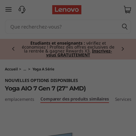
Y
passer au contenu principal
o
g
Currently displaying item 2 of 3
a
Étudiants et enseignants :
vérifiez et
économisez ! Profitez des offres exclusives de
la rentrée & gagnez Rewards X3.
Inscrivez-
vous GRATUITEMENT
A
I
Accueil
>
...
>
Yoga A Série
NOUVELLES OPTIONS DISPONIBLES
O
Yoga AIO 7 Gen 7 (27" AMD)
7
Comparer des produits similaires
 et emplacements
Services
G
e