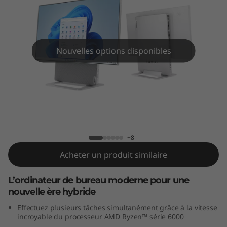
n
7
(
Nouvelles options disponibles
2
7
"
Yoga AIO 7 Gen 7 (27" AMD)
A
+8
M
Acheter un produit similaire
D
L’ordinateur de bureau moderne pour une
nouvelle ère hybride
)
Effectuez plusieurs tâches simultanément grâce à la vitesse
incroyable du processeur AMD Ryzen™ série 6000