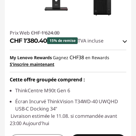
Prix Web
CHF 1'624.00
CHF 1'380.40
TVA incluse
15% de remise
Bons de réduction en ligne :
-CHF 243.60
CHF38
My Lenovo Rewards
Gagnez
en Rewards
S’inscrire maintenant
Code de réduction :
SALES
Cette offre groupée comprend :
ThinkCentre M90t Gen 6
Écran Incurvé ThinkVision T34WD-40 UWQHD
USB-C Docking 34"
Livraison estimée le 11.08. si commandée avant
23:00 Aujourd'hui