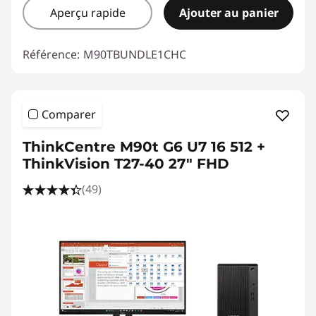
Aperçu rapide
Ajouter au panier
Référence:
M90TBUNDLE1CHC
Comparer
ThinkCentre M90t G6 U7 16 512 +
ThinkVision T27-40 27" FHD
(49)