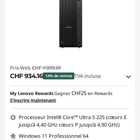
Prix Web
CHF 1'099.01
CHF 934.16
TVA incluse
14% de remise
Bons de réduction en ligne :
-CHF 164.85
CHF25
My Lenovo Rewards
Gagnez
en Rewards
S’inscrire maintenant
Code de réduction :
SALES
Processeur Intel® Core™ Ultra 5 225 (cœurs E
jusqu’à 4,40 GHz cœurs P jusqu’à 4,90 GHz)
Windows 11 Professionnel 64