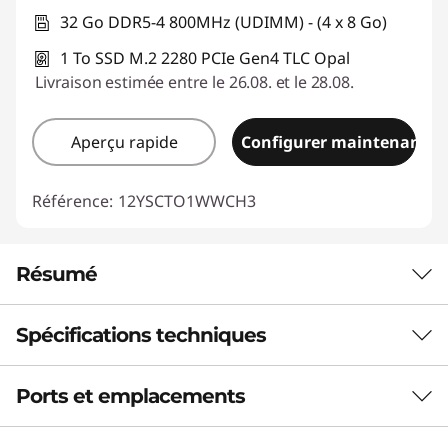
32 Go DDR5-4 800MHz (UDIMM) - (4 x 8 Go)
1 To SSD M.2 2280 PCIe Gen4 TLC Opal
Livraison estimée entre le 26.08. et le 28.08.
Aperçu rapide
Configurer maintenant
Référence:
12YSCTO1WWCH3
Résumé
Spécifications techniques
TECHNOLOGIE D'IA DE POINTE
Vitesse et efficacité
Ports et emplacements
Performances
inégalées
Unité de traitement neuronal (NPU)