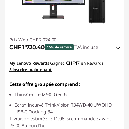
Prix Web
CHF 2'024.00
CHF 1'720.40
TVA incluse
15% de remise
Bons de réduction en ligne :
-CHF 303.60
CHF47
My Lenovo Rewards
Gagnez
en Rewards
S’inscrire maintenant
Code de réduction :
SALES
Cette offre groupée comprend :
ThinkCentre M90t Gen 6
Écran Incurvé ThinkVision T34WD-40 UWQHD
USB-C Docking 34"
Livraison estimée le 11.08. si commandée avant
23:00 Aujourd'hui