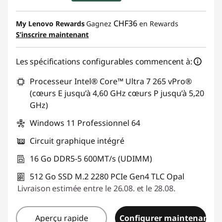
Bons de réduction en ligne :
-CHF 176.28
CHF36
My Lenovo Rewards
Gagnez
en Rewards
S’inscrire maintenant
Code de réduction :
THINKDEAL
Les spécifications configurables commencent à:
Processeur Intel® Core™ Ultra 7 265 vPro®
(cœurs E jusqu’à 4,60 GHz cœurs P jusqu’à 5,20
GHz)
Windows 11 Professionnel 64
Circuit graphique intégré
16 Go DDR5-5 600MT/s (UDIMM)
512 Go SSD M.2 2280 PCIe Gen4 TLC Opal
Livraison estimée entre le 26.08. et le 28.08.
Aperçu rapide
Configurer maintenant