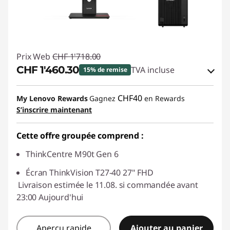
Prix Web
CHF 1'718.00
CHF 1'460.30
TVA incluse
15% de remise
Bons de réduction en ligne :
-CHF 257.70
CHF40
My Lenovo Rewards
Gagnez
en Rewards
S’inscrire maintenant
Code de réduction :
SALES
Cette offre groupée comprend :
ThinkCentre M90t Gen 6
Écran ThinkVision T27-40 27" FHD
Livraison estimée le 11.08. si commandée avant
23:00 Aujourd'hui
Aperçu rapide
Ajouter au panier