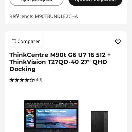
Référence:
M90TBUNDLE2CHA
Comparer
ThinkCentre M90t G6 U7 16 512 +
ThinkVision T27QD-40 27" QHD
Docking
(49)