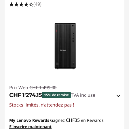
(49)
Prix Web
CHF 1'499.00
CHF 1'274.15
TVA incluse
15% de remise
Stocks limités, n’attendez pas !
Bons de réduction en ligne :
-CHF 224.85
Code de réduction :
SALES
CHF35
My Lenovo Rewards
Gagnez
en Rewards
S’inscrire maintenant