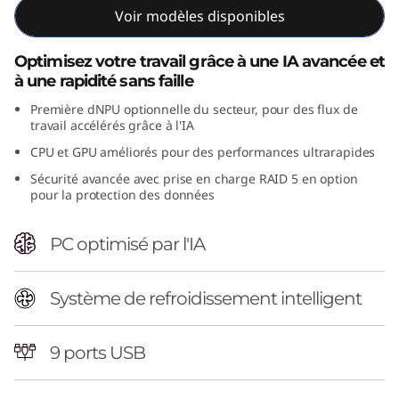
Voir modèles disponibles
n
t
Optimisez votre travail grâce à une IA avancée et
à une rapidité sans faille
e
Première dNPU optionnelle du secteur, pour des flux de
travail accélérés grâce à l'IA
l
CPU et GPU améliorés pour des performances ultrarapides
)
Sécurité avancée avec prise en charge RAID 5 en option
pour la protection des données
T
PC optimisé par l'IA
o
w
Système de refroidissement intelligent
e
9 ports USB
r