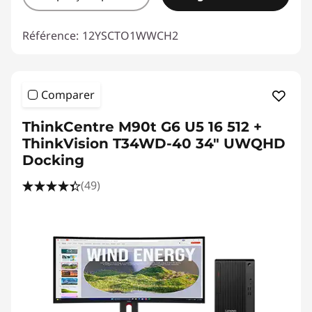
Référence:
12YSCTO1WWCH2
Comparer
ThinkCentre M90t G6 U5 16 512 +
ThinkVision T34WD-40 34" UWQHD
Docking
(49)