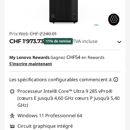
Prix Web
CHF 2'240.01
CHF 1'973.73
TVA incluse
11% de remise
Bons de réduction en ligne :
-CHF 266.28
CHF54
My Lenovo Rewards
Gagnez
en Rewards
S’inscrire maintenant
Code de réduction :
THINKDEAL
Les spécifications configurables commencent à:
Processeur Intel® Core™ Ultra 9 285 vPro®
(cœurs E jusqu’à 4,60 GHz cœurs P jusqu’à 5,40
GHz)
Windows 11 Professionnel 64
Circuit graphique intégré