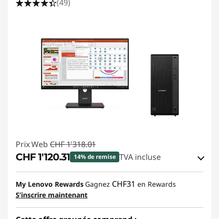
(49)
Prix Web
CHF 1'318.01
CHF 1'120.31
TVA incluse
14% de remise
Bons de réduction en ligne :
-CHF 197.70
CHF31
My Lenovo Rewards
Gagnez
en Rewards
S’inscrire maintenant
Code de réduction :
SALES