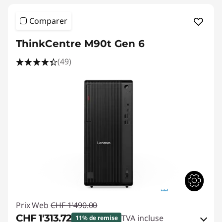
Comparer
ThinkCentre M90t Gen 6
(49)
Prix Web
CHF 1'490.00
CHF 1'313.72
TVA incluse
11% de remise