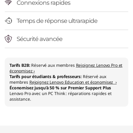
Connexions rapides
Temps de réponse ultrarapide
Sécurité avancée
Tarifs B2B:
Réservé aux membres
Rejoignez Lenovo Pro et
économisez ›
Tarifs pour étudiants & professeurs:
Réservé aux
membres
Rejoignez Lenovo Education et économisez ›
Économisez jusqu’à 50 % sur Premier Support Plus
Lenovo Pro avec un PC Think : réparations rapides et
assistance.
Original Price 970.01 CHF Discounted Price 85
Original Price 1099.01 CHF Discounted Price 9
Original Price 1318.01 CHF Discounted Price 11
Original Price 1472.00 CHF Discounted Price 1
Original Price 1499.00 CHF Discounted Price 1
Original Price 1490.00 CHF Discounted Price 1
Original Price 1624.00 CHF Discounted Price 
Original Price 1718.00 CHF Discounted Price 1
Original Price 1872.01 CHF Discounted Price 15
Original Price 2024.00 CHF Discounted Price 
Original Price 2240.01 CHF Discounted Price 1