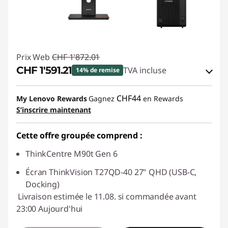
Prix Web
CHF 1'872.01
CHF 1'591.21
TVA incluse
14% de remise
Bons de réduction en ligne :
-CHF 280.80
CHF44
My Lenovo Rewards
Gagnez
en Rewards
S’inscrire maintenant
Code de réduction :
SALES
Cette offre groupée comprend :
ThinkCentre M90t Gen 6
Écran ThinkVision T27QD-40 27" QHD (USB-C,
Docking)
Livraison estimée le 11.08. si commandée avant
23:00 Aujourd'hui