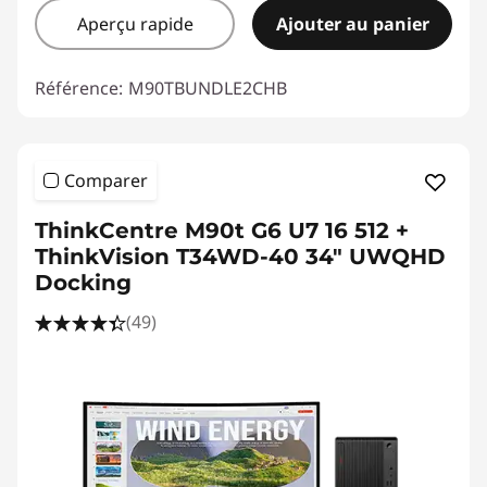
Aperçu rapide
Ajouter au panier
Référence:
M90TBUNDLE2CHB
Comparer
ThinkCentre M90t G6 U7 16 512 +
ThinkVision T34WD-40 34" UWQHD
Docking
(49)