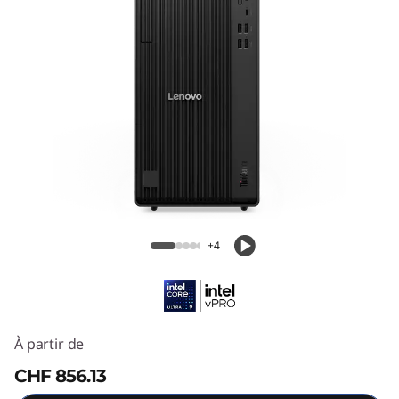
e
M
9
0
t
G
ThinkCentre M90t Gen 6 (Intel) Tower
e
+4
n
6
(
À partir de
CHF 856.13
I