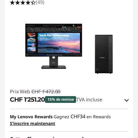
(49)
Prix Web
CHF 1'472.00
CHF 1'251.20
TVA incluse
15% de remise
Bons de réduction en ligne :
-CHF 220.80
CHF34
My Lenovo Rewards
Gagnez
en Rewards
S’inscrire maintenant
Code de réduction :
SALES