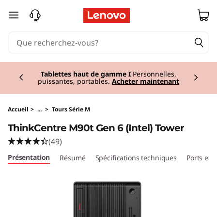
T
passer au contenu principal
h
i
Currently displaying item 3 of 3
n
Tablettes haut de gamme I
Personnelles,
puissantes, portables.
Acheter maintenant
k
C
Accueil
>
...
>
Tours Série M
ThinkCentre M90t Gen 6 (Intel) Tower
e
(49)
n
Présentation
Résumé
Spécifications techniques
Ports et
t
r