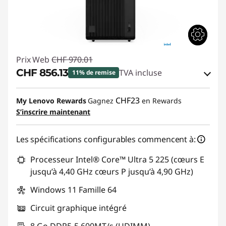
Prix Web
CHF 970.01
CHF 856.13
TVA incluse
11% de remise
Bons de réduction en ligne :
-CHF 113.88
CHF23
My Lenovo Rewards
Gagnez
en Rewards
S’inscrire maintenant
Code de réduction :
THINKDEAL
Les spécifications configurables commencent à:
Processeur Intel® Core™ Ultra 5 225 (cœurs E
jusqu’à 4,40 GHz cœurs P jusqu’à 4,90 GHz)
Windows 11 Famille 64
Circuit graphique intégré
8 Go DDR5-5 600MT/s (UDIMM)