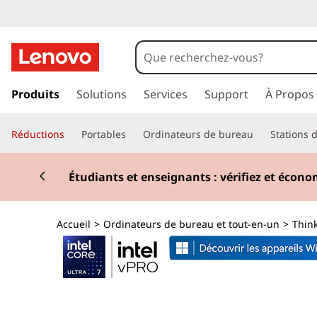
T
h
i
p
a
Produits
Solutions
Services
Support
À Propos
n
s
s
k
Réductions
Portables
Ordinateurs de bureau
Stations d
e
r
C
Currently displaying item 3 of 3
a
Tablettes ha
u
e
c
o
n
Accueil
>
Ordinateurs de bureau et tout-en-un
>
Thin
n
t
t
e
n
r
u
p