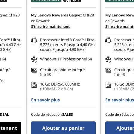
luse
TVA incluse
gnez
CHF23
Gagnez
CHF28
My Lenovo Rewards
My Lenovo Rew
en Rewards
en Rewards
S’inscrire maintenant
S’inscrire main
Core™ Ultra
Processeur Intel® Core™ Ultra
Processeur
u’à 4,40 GHz
5 225 (cœurs E jusqu’à 4,40 GHz
5 225 (cœur
90 GHz)
cœurs P jusqu’à 4,90 GHz)
cœurs P ju
e 64
Windows 11 Professionnel 64
Windows 11
ntégré
Circuit graphique intégré
Circuit gra
Intel®
Intel®
T/s
16 Go DDR5-5 600MHz
16 Go DDR
(UDIMM)(2 x 8 Go)
(UDIMM)(2 
80 PCIe
512 Go SSD M.2 2280 PCIe
512 Go SSD
En savoir plus
En savoir plus
Gen4 TLC Opal
Gen4 TLC 
r jusqu’à 3
Permet de connecter jusqu’à 3
Permet de 
ndants
DEAL
Code de réduction
SALES
Code de réductio
moniteurs indépendants
moniteurs
ntenant
Ajouter au panier
Ajouter