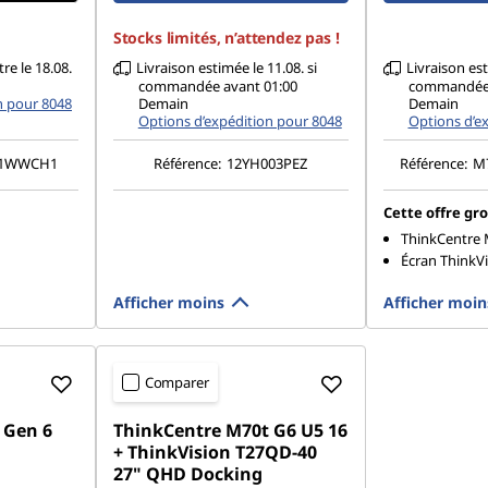
Stocks limités, n’attendez pas !
re le 18.08.
Livraison estimée le 11.08. si
Livraison est
commandée avant 01:00
commandée 
n pour 8048
Demain
Demain
Options d’expédition pour 8048
Options d’e
O1WWCH1
Référence:
12YH003PEZ
Référence:
M
Cette offre gr
ThinkCentre 
Écran ThinkVi
Afficher moins
Afficher moin
Comparer
 Gen 6
ThinkCentre M70t G6 U5 16
+ ThinkVision T27QD-40
27" QHD Docking