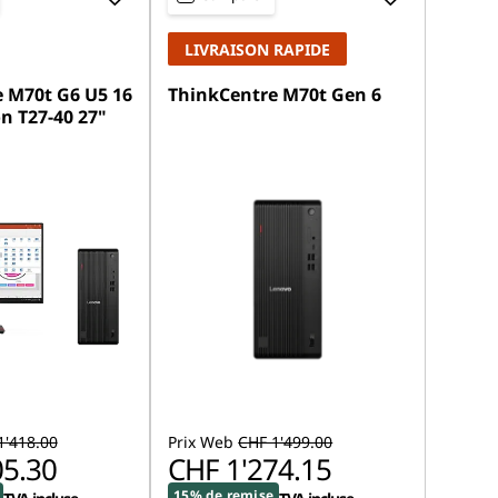
LIVRAISON RAPIDE
 M70t G6 U5 16
ThinkCentre M70t Gen 6
n T27-40 27"
1'418.00
Prix Web
CHF 1'499.00
05.30
CHF 1'274.15
15% de remise