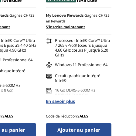
TVA incluse
TVA incluse
Gagnez
CHF33
Gagnez
CHF35
ards
My Lenovo Rewards
en Rewards
tenant
S’inscrire maintenant
 Intel® Core™ Ultra
Processeur Intel® Core™ Ultra
s E jusqu’à 4,40 GHz
7 265 vPro® (cœurs E jusqu’à
squ’à 4,90 GHz)
4,60 GHz cœurs P jusqu’à 5,20
GHz)
 Professionnel 64
Windows 11 Professionnel 64
phique intégré
Circuit graphique intégré
Intel®
5-5 600MHz
x 8 Go)
16 Go DDR5-5 600MHz
(UDIMM)(2 x 8 Go)
 M.2 2280 PCIe
En savoir plus
Opal
512 Go SSD M.2 2280 PCIe
Gen4 TLC Opal
connecter jusqu’à 3
n
SALES
Code de réduction
SALES
 indépendants
Permet de connecter jusqu’à 3
moniteurs indépendants
 au panier
Ajouter au panier