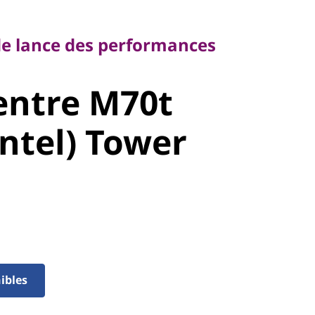
 lance des performances
 de lance des performances
ntre M70t
entre M70t
ntel) Tower
Intel) Tower
ibles