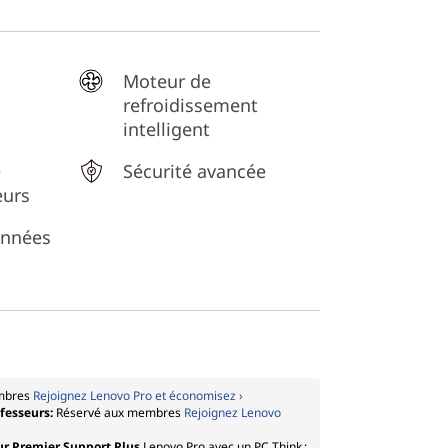
Moteur de
refroidissement
intelligent
e
Sécurité avancée
eurs
onnées
mbres
Rejoignez Lenovo Pro et économisez ›
ofesseurs:
Réservé aux membres
Rejoignez Lenovo
ur Premier Support Plus
Lenovo Pro avec un PC Think :