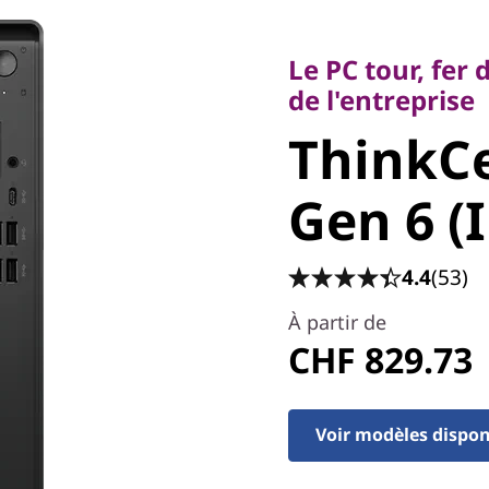
Le PC tour, fer de
de l'entreprise
Le PC tour, fer
ThinkCe
de l'entreprise
ThinkC
Gen 6 (I
Gen 6 (
4.4
(53)
À partir de
CHF 829.73
Voir modèles dispon