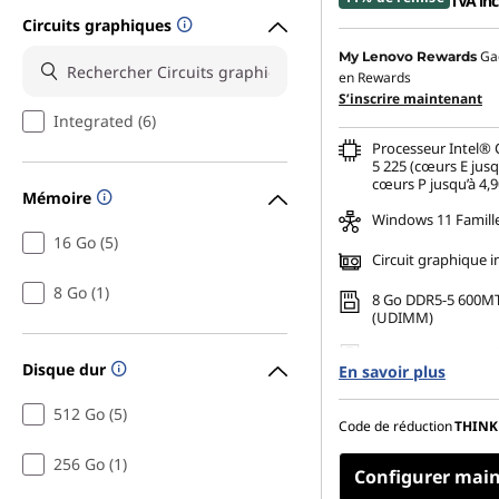
TVA inc
Circuits graphiques
Ga
My Lenovo Rewards
en Rewards
S’inscrire maintenant
Integrated (6)
Processeur Intel® 
5 225 (cœurs E jusq
cœurs P jusqu’à 4,
Mémoire
Windows 11 Famill
16 Go (5)
Circuit graphique i
8 Go (1)
8 Go DDR5-5 600M
(UDIMM)
256 Go SSD M.2 22
Disque dur
En savoir plus
Gen4 TLC Opal
Permet de connecte
512 Go (5)
moniteurs indépe
Code de réduction
THINK
256 Go (1)
Configurer mai