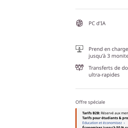
PC d'IA
Prend en charg
jusqu'à 3 monit
Transferts de d
ultra-rapides
Offre spéciale
Tarifs B2B:
Réservé aux me
Tarifs pour étudiants & pr
Education et économisez ›
Économisez jusqu’à 50 % s