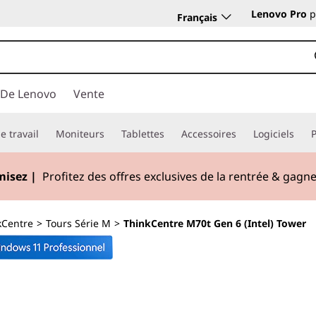
Lenovo Pro
p
Français
 De Lenovo
Vente
e travail
Moniteurs
Tablettes
Accessoires
Logiciels
ut de gamme I
Personnelles, puissantes, portables.
Achete
kCentre
>
Tours Série M
>
ThinkCentre M70t Gen 6 (Intel) Tower