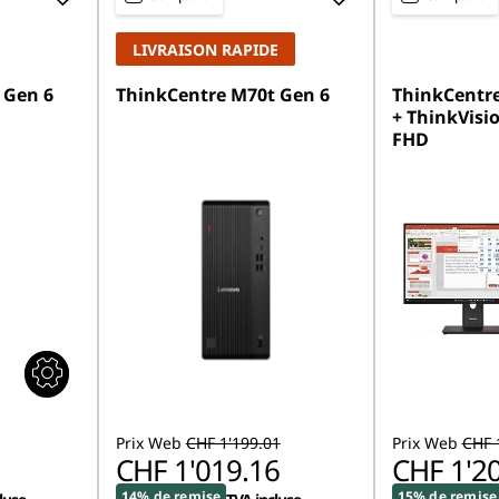
LIVRAISON RAPIDE
 Gen 6
ThinkCentre M70t Gen 6
ThinkCentre
+ ThinkVisio
FHD
Prix Web
CHF 1'199.01
Prix Web
CHF 
CHF 1'019.16
CHF 1'2
14% de remise
15% de remise