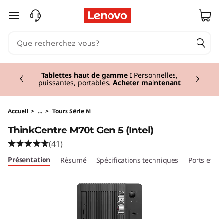
T
passer au contenu principal
h
i
Currently displaying item 3 of 3
n
Tablettes haut de gamme I
Personnelles,
puissantes, portables.
Acheter maintenant
k
C
Accueil
>
...
>
Tours Série M
ThinkCentre M70t Gen 5 (Intel)
e
(41)
n
Présentation
Résumé
Spécifications techniques
Ports et
t
r