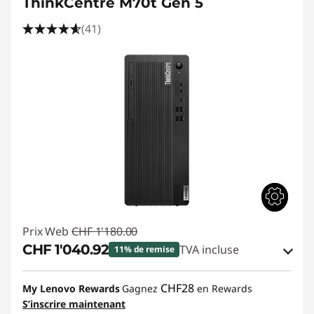
ThinkCentre M70t Gen 5
(41)
Prix Web
CHF 1'180.00
CHF 1'040.92
TVA incluse
11% de remise
Bons de réduction en ligne :
-CHF 139.08
CHF28
My Lenovo Rewards
Gagnez
en Rewards
S’inscrire maintenant
Code de réduction :
THINKDEAL