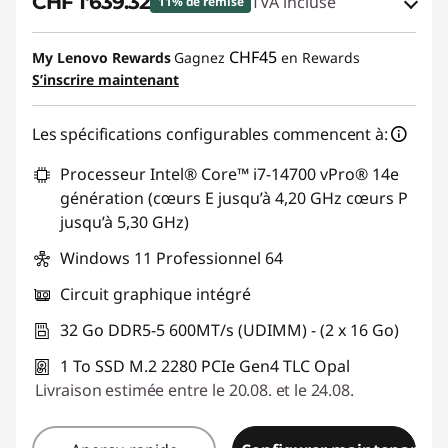
CHF 1'639.32
TVA incluse
11% de remise
Bons de réduction en ligne :
-CHF 220.68
CHF45
My Lenovo Rewards
Gagnez
en Rewards
S’inscrire maintenant
Code de réduction :
THINKDEAL
Les spécifications configurables commencent à:
Processeur Intel® Core™ i7-14700 vPro® 14e
génération (cœurs E jusqu’à 4,20 GHz cœurs P
jusqu’à 5,30 GHz)
Windows 11 Professionnel 64
Circuit graphique intégré
32 Go DDR5-5 600MT/s (UDIMM) - (2 x 16 Go)
1 To SSD M.2 2280 PCIe Gen4 TLC Opal
Livraison estimée entre le 20.08. et le 24.08.