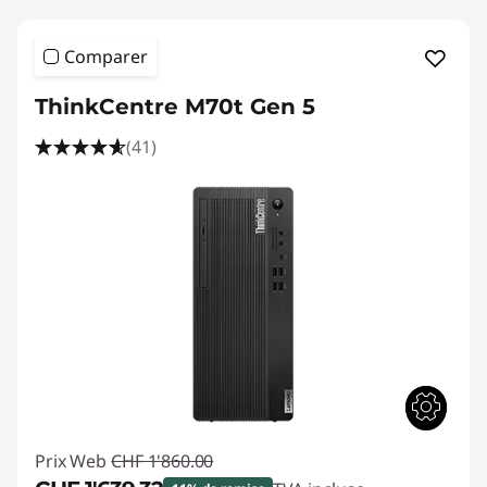
Comparer
ThinkCentre M70t Gen 5
(41)
Prix Web
CHF 1'860.00