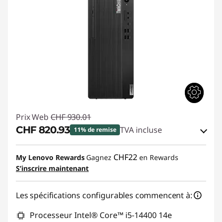
Prix Web
CHF 930.01
CHF 820.93
TVA incluse
11% de remise
Bons de réduction en ligne :
-CHF 109.08
CHF22
My Lenovo Rewards
Gagnez
en Rewards
S’inscrire maintenant
Code de réduction :
THINKDEAL
Les spécifications configurables commencent à:
Processeur Intel® Core™ i5-14400 14e