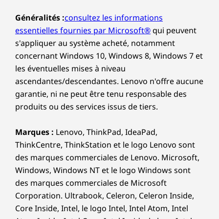
Poids
Généralités :
consultez les informations
À partir de 5,9 kg
essentielles fournies par Microsoft®
qui peuvent
s'appliquer au système acheté, notamment
Coloris
concernant Windows 10, Windows 8, Windows 7 et
Raven Black
les éventuelles mises à niveau
ascendantes/descendantes. Lenovo n'offre aucune
Défense numérique
Développement durable
garantie, ni ne peut être tenu responsable des
produits ou des services issus de tiers.
assurée
Matériaux
Châssis :
Marques :
Lenovo, ThinkPad, IdeaPad,
Protégez vos données et votre entreprise avec
85 % de plastiques acrylonitrile-butadiène-styrène
ThinkCentre, ThinkStation et le logo Lenovo sont
ThinkShield, notre suite complète de solutions
(ABS) recyclés post-consommation (PCC)
des marques commerciales de Lenovo. Microsoft,
de sécurité, dotée du discret Trusted Platform
Emballage :
Module (dTPM) pour protéger les données
Windows, Windows NT et le logo Windows sont
90 % de polyéthylène expansé recyclé (EPE) post-
critiques grâce au chiffrement. La sécurité
des marques commerciales de Microsoft
industriel utilisé dans le rembourrage
physique est renforcée par Kensington
Corporation. Ultrabook, Celeron, Celeron Inside,
30 % de plastique provenant des océans (OBP) utilisé
Security Slots™, les verrouillages électroniques
Core Inside, Intel, le logo Intel, Intel Atom, Intel
dans la fabrication du sac
du châssis et bien plus encore, offrant une