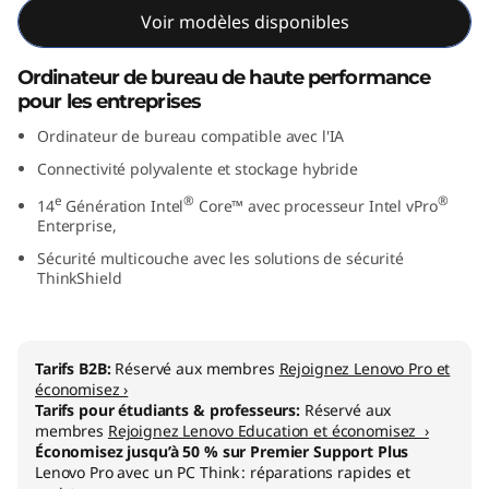
n
Voir modèles disponibles
t
Ordinateur de bureau de haute performance
pour les entreprises
e
Ordinateur de bureau compatible avec l'IA
l
Connectivité polyvalente et stockage hybride
e
®
®
)
14
Génération Intel
Core™ avec processeur Intel vPro
Enterprise,
Sécurité multicouche avec les solutions de sécurité
ThinkShield
Tarifs B2B:
Réservé aux membres
Rejoignez Lenovo Pro et
économisez ›
Tarifs pour étudiants & professeurs:
Réservé aux
membres
Rejoignez Lenovo Education et économisez ›
Économisez jusqu’à 50 % sur Premier Support Plus
Lenovo Pro avec un PC Think : réparations rapides et