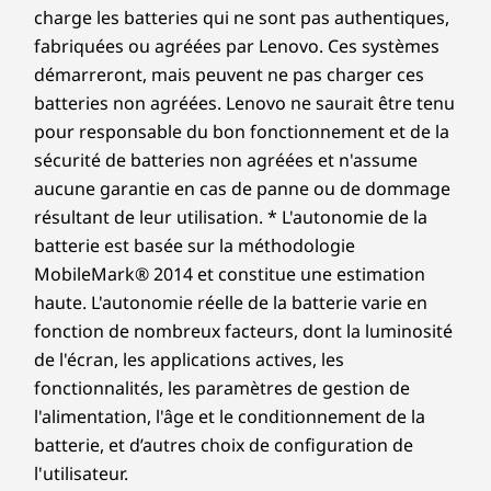
SSD jusqu’à 2 To
SSD M.2 Gen4,
facteurs, tels que la capacité de traitement des appareils hôtes/périphériques, les
charge les batteries qui ne sont pas authentiques,
performance
attributs des fichiers, la configuration du système et les environnements
jusqu'à 2 To
Performances
fabriquées ou agréées par Lenovo. Ces systèmes
14
-
Optional: Expansion card slots
d’exploitation ; les vitesses réelles varient et peuvent être inférieures à celles
démarreront, mais peuvent ne pas charger ces
inégalées
attendues.
batteries non agréées. Lenovo ne saurait être tenu
Acheter
Achet
pour responsable du bon fonctionnement et de la
15
-
Connecteur d’alimentation
Sans fil
Alimenté par un processeur Intel® Core™
sécurité de batteries non agréées et n'assume
Comparer
Comparer
Compa
jusqu'à la 14e génération avec Intel vPro®
WiFi 6E*AX211
aucune garantie en cas de panne ou de dommage
Enterprise, l’ordinateur de bureau ThinkCentre
WiFi 6 AX201
16
-
Fente de sécurité Kensington™
résultant de leur utilisation. * L'autonomie de la
M70t Gen 5 est un moteur de performances et
batterie est basée sur la méthodologie
Explorer tous Ordinateurs de bureau et tout-en-un
d’efficacité. Les fonctionnalités innovantes de
WiFi 6E : * le fonctionnement du Wi-Fi 6 GHz 6E dépend du système d’exploitation pris
MobileMark® 2014 et constitue une estimation
l’IA au niveau de la puce optimisent les
en charge, des routeurs, points d’accès et passerelles qui prennent en charge le Wi-Fi
haute. L'autonomie réelle de la batterie varie en
performances du processeur, la vitesse du
6E, des certifications réglementaires régionales et de l’allocation du spectre.
ventilateur et la consommation énergétique.
fonction de nombreux facteurs, dont la luminosité
de l'écran, les applications actives, les
Design
fonctionnalités, les paramètres de gestion de
l'alimentation, l'âge et le conditionnement de la
Dimensions (H x L x P)
batterie, et d’autres choix de configuration de
346 mm x 145 mm x 296 mm/13,6” x 5,7” x 11,6”
l'utilisateur.