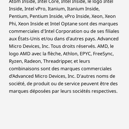
Atom Inside, Intel Core, Intel Inside, le logo Intel
®
Carton certifié Forest Stewardship Council
sécurité inégalée.
Inside, Intel vPro, Itanium, Itanium Inside,
Certifications/registres
Pentium, Pentium Inside, vPro Inside, Xeon, Xeon
Phi, Xeon Inside et Intel Optane sont des marques
®
ENERGY STAR
8.0
commerciales d'Intel Corporation ou de ses filiales
®
EPEAT
Gold*
aux États-Unis et/ou dans d'autres pays. Advanced
ERP LOT 3
Micro Devices, Inc. Tous droits réservés. AMD, le
RoHS
logo AMD avec la flèche, Athlon, EPYC, FreeSync,
TCO 9.0
Ryzen, Radeon, Threadripper, et leurs
TÜV Ultra Low Noise
combinaisons sont des marques commerciales
*Consultez le site
www.epeat.net
pour le statut d’enregistrement par pays.
d’Advanced Micro Devices, Inc. D'autres noms de
Disponible sur certains modèles uniquement
société, de produit ou de service peuvent être des
marques déposées par leurs sociétés respectives.
Autres informations
Promouvoir la
Sécurité ThinkShield
durabilité
BIOS Self-healing
Protection USB intelligente basée sur le BIOS
Chez Lenovo, nous nous engageons en faveur