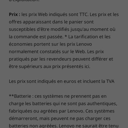
ssionnel
ssionnel
investissement informatique grâce à une sécurité
renforcée pour vous protéger des logiciels
Prix :
les prix Web indiqués sont TTC. Les prix et les
Mémoire totale
Mémoire 
publicitaires, des logiciels malveillants et d’autres
offres apparaissant dans le panier sont
2 modules
Jusqu’à 32
menaces. Libérez le potentiel d’un parcours virtuel
susceptibles d'être modifiés jusqu'au moment où
SODIMM DDR5
mémoire 
passionnant !
(double canal)
la commande est passée. * La tarification et les
jusqu’à 64 Go
économies portent sur les prix Lenovo
(5 600 MHz)
normalement constatés sur le Web. Les prix
pratiqués par les revendeurs peuvent différer et
Disque dur
Disque d
Disque SSD M.2
2 lecteurs
être supérieurs aux prix présentés ici.
2280 Gen4 jusqu'à
M.2 PCIe 
2 To
hautes
performan
Les prix sont indiqués en euros et incluent la TVA
**Batterie : ces systèmes ne prennent pas en
Acheter
Achet
charge les batteries qui ne sont pas authentiques,
fabriquées ou agréées par Lenovo. Ces systèmes
Comparer
Comparer
Compa
démarreront, mais peuvent ne pas charger ces
batteries non agréées. Lenovo ne saurait être tenu