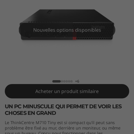
e
M
7
Nouvelles options disponibles
1
0
T
ThinkCentre M710 Tiny
i
+6
n
Acheter un produit similaire
y
UN PC MINUSCULE QUI PERMET DE VOIR LES
CHOSES EN GRAND
Le ThinkCentre M710 Tiny est si compact qu’il peut sans
problème être fixé au mur, derrière un moniteur, ou même
sous un bureau. Conçu pour fonctionner dans les