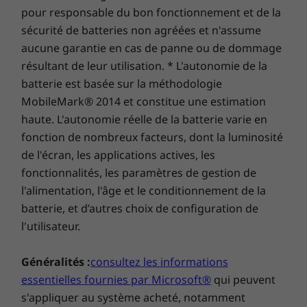
Une puissance phénoménale
pour responsable du bon fonctionnement et de la
Explorer tous Ordinateurs de bureau et tout-en-un
sécurité de batteries non agréées et n'assume
Malgré son format très compact, le
aucune garantie en cas de panne ou de dommage
ThinkCentre M710 offre des performances de
résultant de leur utilisation. * L'autonomie de la
poids lourd ! Avec jusqu’à trois moniteurs
batterie est basée sur la méthodologie
indépendants ou quatre en mode mosaïque, il
MobileMark® 2014 et constitue une estimation
repousse les limites des ordinateurs de bureau
haute. L'autonomie réelle de la batterie varie en
pour faire gagner l’utilisateur en productivité.
fonction de nombreux facteurs, dont la luminosité
L’idéal pour le secteur financier, les créatifs,
tous les besoins multimédias, le multitâche,
de l'écran, les applications actives, les
etc.
fonctionnalités, les paramètres de gestion de
l'alimentation, l'âge et le conditionnement de la
Plus gros, ça n’est pas forcément mieux…
batterie, et d’autres choix de configuration de
l'utilisateur.
Ne vous laissez pas tromper par son boîtier
minuscule : le ThinkCentre M710 Tiny est bien
Généralités :
consultez les informations
plus puissant qu'il n'y paraît ! Avec les
essentielles fournies par Microsoft®
qui peuvent
®
nouveaux processeurs Intel
Core™ de 7e
s'appliquer au système acheté, notamment
génération, il démarre en un éclair. Et il gère les