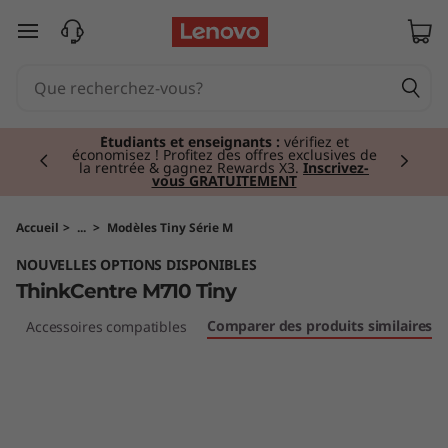
T
passer au contenu principal
h
i
Currently displaying item 2 of 3
n
Étudiants et enseignants :
vérifiez et
économisez ! Profitez des offres exclusives de
la rentrée & gagnez Rewards X3.
Inscrivez-
vous GRATUITEMENT
k
C
Accueil
>
...
>
Modèles Tiny Série M
NOUVELLES OPTIONS DISPONIBLES
e
ThinkCentre M710 Tiny
n
Comparer des produits similaires
s
Accessoires compatibles
t
r