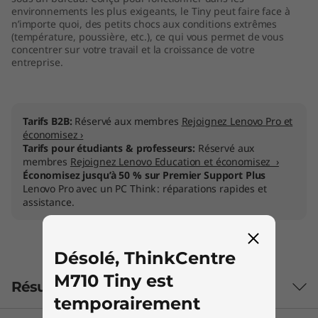
environnements les plus exigeants, le Tiny peut faire face à
n’importe quoi, des petits chocs aux conditions extrêmes
(température, poussière, etc.), ce qui vous permet de vous
concentrer sur votre travail et la croissance de votre
entreprise.
Tarifs B2B:
Réservé aux membres
Rejoignez Lenovo Pro et
économisez ›
Tarifs pour étudiants & professeurs:
Réservé aux
membres
Rejoignez Lenovo Education et économisez ›
Économisez jusqu’à 50 % sur Premier Support Plus
Lenovo Pro avec un PC Think : réparations rapides et
assistance.
Désolé, ThinkCentre
M710 Tiny est
Résumé
temporairement