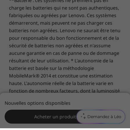
Adaptateur secteur 90 W ou 135 W
**Batterie : ces systèmes ne prennent pas en
vous voir lors des appels vidéo. L’écran tactile
Guide de démarrage rapide
charge les batteries qui ne sont pas authentiques,
réactif en option permet des mouvements
Acheter
Achet
fabriquées ou agréées par Lenovo. Ces systèmes
intuitifs, comme le déplacement de fichiers en
Les caractéristiques et spécifications ci-contre ne reflètent pas forcément
démarreront, mais peuvent ne pas charger ces
les faisant glisser avec votre doigt. Les attache-
les versions disponibles à la vente dans ce pays !
Comparer
Comparer
Compa
câbles intégrés et les stations d’accueil pour
batteries non agréées. Lenovo ne saurait être tenu
téléphone permettent d’éviter le désordre
pour responsable du bon fonctionnement et de la
dans l’espace de travail encombré de votre
sécurité de batteries non agréées et n'assume
Explorer tous Ordinateurs de bureau et tout-en-un
famille.
aucune garantie en cas de panne ou de dommage
résultant de leur utilisation. * L'autonomie de la
batterie est basée sur la méthodologie
MobileMark® 2014 et constitue une estimation
haute. L'autonomie réelle de la batterie varie en
fonction de nombreux facteurs, dont la luminosité
de l'écran, les applications actives, les
Nouvelles options disponibles
fonctionnalités, les paramètres de gestion de
l'alimentation, l'âge et le conditionnement de la
Acheter un produit similaire
Demandez à Léo
batterie, et d’autres choix de configuration de
l'utilisateur.