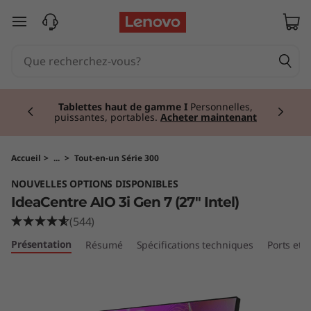
I
passer au contenu principal
d
e
Currently displaying item 3 of 3
a
Tablettes haut de gamme I
Personnelles,
puissantes, portables.
Acheter maintenant
C
e
Accueil
>
...
>
Tout-en-un Série 300
NOUVELLES OPTIONS DISPONIBLES
n
IdeaCentre AIO 3i Gen 7 (27" Intel)
t
(544)
Présentation
Résumé
Spécifications techniques
Ports et
r
e