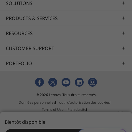
SOLUTIONS
pour atteindre des vitesses de transfert de
données allant jusqu’à 10 Gbit/s, deux ports
PRODUCTS & SERVICES
USB 2.0 et une sortie HDMI. Les autres ports
sont notamment le port RJ45 pour la
connectivité Ethernet, ainsi qu’un connecteur
RESOURCES
mixte micro/écouteurs.
CUSTOMER SUPPORT
PORTFOLIO
@ 2026 Lenovo. Tous droits réservés.
Données personnelles
outil d'autorisation des cookies
Terms of Use
Plan du site
Politique relative aux suggestions de tiers
Bientôt disponible
Slavery and human trafficking act statement