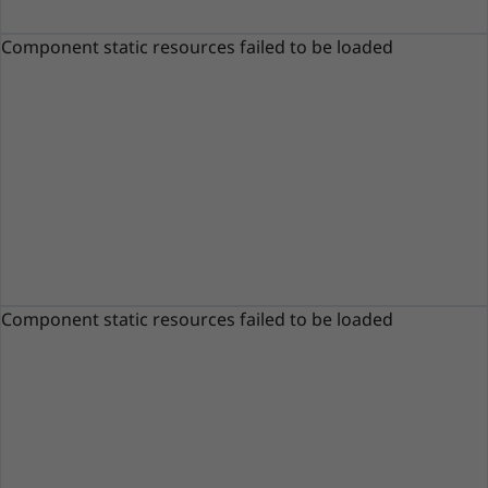
Component static resources failed to be loaded
Une expérience multimédia d’une parfaite
clarté
Avec un écran Full HD (1 920 x 1 080) au cadre
ultrafin sur trois côtés, le tout-en-un 3i offre
une excellente qualité d’image et un grand
angle de visualisation. Profitez de couleurs
éclatantes d’une parfaite clarté sous presque
Component static resources failed to be loaded
tous les angles lorsque vous partagez l’écran
avec vos amis et vos proches. De plus, avec un
®
système audio certifié Harman Kardon
, ce PC
diffuse un son d’une netteté et d’une fidélité
irréprochables sur les deux haut-parleurs
stéréo de 3 W.