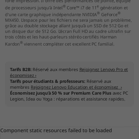
forte impression. Il offre des performances de pointe, équipé
7
®
e
de processeurs jusqu'à Intel
Core™ i7 de 11
génération et
®
®
d'une carte graphique indépendante NVIDIA
GeForce
"
MX450. L’espace pour les fichiers ne sera jamais un problème,
grâce au double stockage allant jusqu’à un SSD de 512 Go et
un disque dur de 512 Go. L’écran Full HD au cadre ultrafin sur
I
trois côtés et les haut-parleurs stéréo certifiés Harman
®
Kardon
viennent compléter cet excellent PC familial.
n
t
Tarifs B2B:
Réservé aux membres
Rejoignez Lenovo Pro et
e
économisez ›
Tarifs pour étudiants & professeurs:
Réservé aux
l
membres
Rejoignez Lenovo Education et économisez ›
Économisez jusqu’à 50 % sur Premium Care Plus
avec PC
)
Legion, Idea ou Yoga : réparations et assistance rapides.
Component static resources failed to be loaded