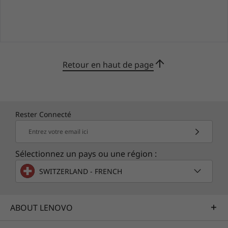
Retour en haut de page
Rester Connecté
Entrez votre email ici
Sélectionnez un pays ou une région :
SWITZERLAND - FRENCH
Plus d’options de connectivité
ABOUT LENOVO
Le tout-en-un 3i offre de nombreuses options
d’interface, avec deux ports USB-A 3.1 Gen 2