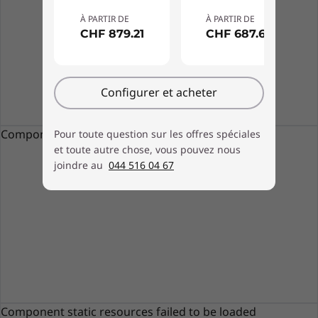
À PARTIR DE
À PARTIR DE
CHF 879.21
CHF 687.66
Configurer et acheter
Component static resources failed to be loaded
Pour toute question sur les offres spéciales
et toute autre chose, vous pouvez nous
joindre au
044 516 04 67
Clavier et souris non fournis
Conçu pour simplifier la vie
Le tout-en-un 3i intègre une station d’accueil
pour téléphone portable sur son socle afin de
faciliter la communication avec plusieurs
appareils. Son châssis élégant dissimule une
Component static resources failed to be loaded