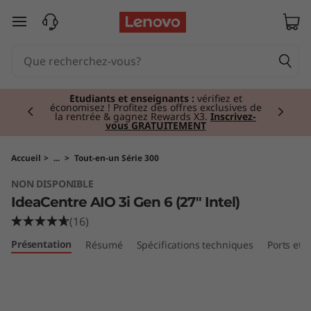
I
passer au contenu principal
d
e
Currently displaying item 2 of 3
a
Étudiants et enseignants :
vérifiez et
économisez ! Profitez des offres exclusives de
la rentrée & gagnez Rewards X3.
Inscrivez-
vous GRATUITEMENT
C
e
Accueil
>
...
>
Tout-en-un Série 300
NON DISPONIBLE
n
IdeaCentre AIO 3i Gen 6 (27" Intel)
t
(16)
Présentation
Résumé
Spécifications techniques
Ports et
r
e