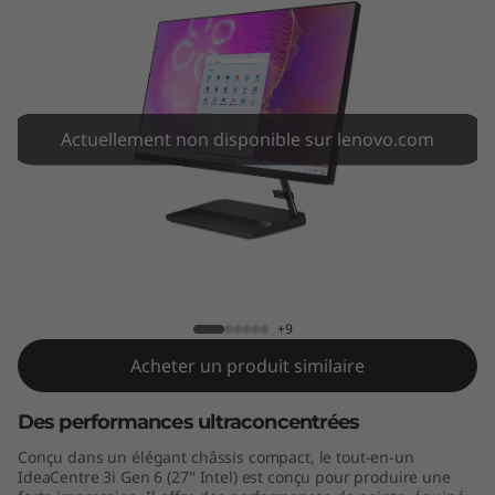
A
I
O
3
Actuellement non disponible sur lenovo.com
i
G
IdeaCentre AIO 3i Gen 6 (27" Intel)
e
n
+9
Acheter un produit similaire
6
(
Des performances ultraconcentrées
Conçu dans un élégant châssis compact, le tout-en-un
2
IdeaCentre 3i Gen 6 (27" Intel) est conçu pour produire une