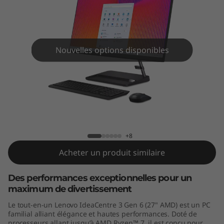
A
I
O
Nouvelles options disponibles
3
G
e
IdeaCentre AIO 3 Gen 6 (27" AMD)
n
+8
6
Acheter un produit similaire
(
Des performances exceptionnelles pour un
maximum de divertissement
2
Le tout-en-un Lenovo IdeaCentre 3 Gen 6 (27" AMD) est un PC
7
familial alliant élégance et hautes performances. Doté de
processeurs allant jusqu’à AMD Ryzen™ 7, il est conçu pour