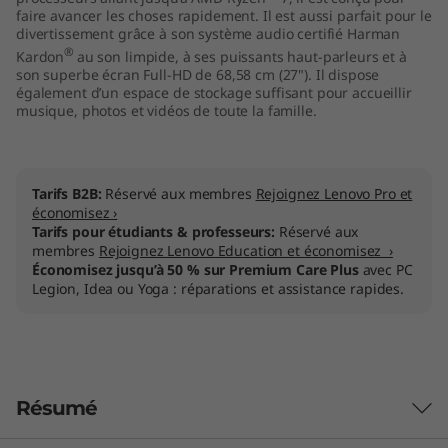
faire avancer les choses rapidement. Il est aussi parfait pour le
"
divertissement grâce à son système audio certifié Harman
®
Kardon
au son limpide, à ses puissants haut-parleurs et à
A
son superbe écran Full-HD de 68,58 cm (27"). Il dispose
également d’un espace de stockage suffisant pour accueillir
M
musique, photos et vidéos de toute la famille.
D
)
Tarifs B2B:
Réservé aux membres
Rejoignez Lenovo Pro et
économisez ›
Tarifs pour étudiants & professeurs:
Réservé aux
membres
Rejoignez Lenovo Education et économisez ›
Économisez jusqu’à 50 % sur Premium Care Plus
avec PC
Legion, Idea ou Yoga : réparations et assistance rapides.
Résumé