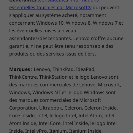
essentielles fournies par Microsoft®
qui peuvent
s'appliquer au système acheté, notamment
concernant Windows 10, Windows 8, Windows 7 et
les éventuelles mises à niveau
ascendantes/descendantes. Lenovo n'offre aucune
garantie, ni ne peut être tenu responsable des
produits ou des services issus de tiers.
Marques :
Lenovo, ThinkPad, IdeaPad,
ThinkCentre, ThinkStation et le logo Lenovo sont
Achetez ce PC et obtenez une mise à
des marques commerciales de Lenovo. Microsoft,
niveau gratuite vers Windows 11 dès
Windows, Windows NT et le logo Windows sont
1
qu'elle est disponible.
des marques commerciales de Microsoft
Corporation. Ultrabook, Celeron, Celeron Inside,
1
Le plan de déploiement de la mise à niveau
Core Inside, Intel, le logo Intel, Intel Atom, Intel
est en cours de finalisation et devrait
Atom Inside, Intel Core, Intel Inside, le logo Intel
commencer fin 2021 et se poursuivre jusqu’en
Inside, Intel vPro, Itanium, Itanium Inside,