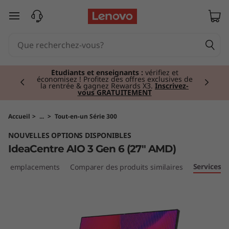
I
passer au contenu principal
d
e
Currently displaying item 2 of 3
a
Étudiants et enseignants :
vérifiez et
économisez ! Profitez des offres exclusives de
la rentrée & gagnez Rewards X3.
Inscrivez-
vous GRATUITEMENT
C
e
Accueil
>
...
>
Tout-en-un Série 300
NOUVELLES OPTIONS DISPONIBLES
n
IdeaCentre AIO 3 Gen 6 (27" AMD)
t
Services
s et emplacements
Comparer des produits similaires
r
e