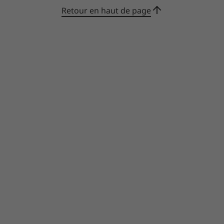
Retour en haut de page
Les fonctionnalités et avantages sont
les suivants
Support technique par téléphone, e-
mail et chat
Prestation de service de réparation du
matériel sur site
Bien démarrer avec l’assistance à la
migration des données et des
paramètres
Assistance de type « Bien démarrer »
avec des recommandations
d’utilisation système proactives