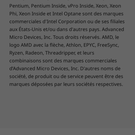
2022. Le calendrier spécifique variera selon
Pentium, Pentium Inside, vPro Inside, Xeon, Xeon
l’ordinateur. Certaines fonctionnalités
Phi, Xeon Inside et Intel Optane sont des marques
nécessitent un matériel spécifique, voir
commerciales d'Intel Corporation ou de ses filiales
https://www.microsoft.com/windows/windows
aux États-Unis et/ou dans d'autres pays. Advanced
-11-specifications.
Micro Devices, Inc. Tous droits réservés. AMD, le
logo AMD avec la flèche, Athlon, EPYC, FreeSync,
Ryzen, Radeon, Threadripper, et leurs
Les caractéristiques et spécifications ci-contre ne reflètent pas forcément
combinaisons sont des marques commerciales
les versions disponibles à la vente dans ce pays !
d’Advanced Micro Devices, Inc. D'autres noms de
société, de produit ou de service peuvent être des
marques déposées par leurs sociétés respectives.
Profitez d’un support avancé
assuré par des personnes en
chair et en os avec
Lenovo Premium Care