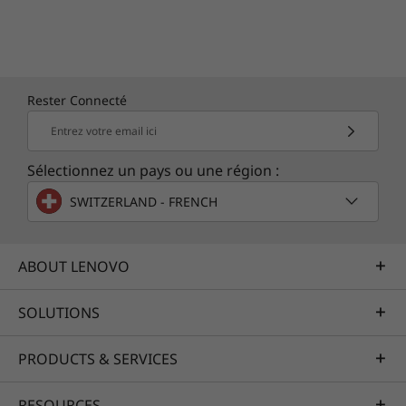
Interlocuteur unique pour l’expertise
matérielle et logicielle
Support logiciel exhaustif avec
Rester Connecté
assistance collaborative pour les
Entrez votre email ici
logiciels tiers
Sélectionnez un pays ou une région :
Bilan de santé annuel complet du PC
SWITZERLAND - FRENCH
ABOUT LENOVO
SOLUTIONS
PRODUCTS & SERVICES
RESOURCES