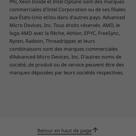
Phi, Xeon Inside et Intel Optane sont des marques
l’environnement
commerciales d'Intel Corporation ou de ses filiales
aux États-Unis et/ou dans d'autres pays. Advanced
Personnalisez votre espace de travail avec cet
Micro Devices, Inc. Tous droits réservés. AMD, le
ordinateur de bureau élégant, équipé d’un
logo AMD avec la flèche, Athlon, EPYC, FreeSync,
processeur Intel® et conçu pour se fondre
Ryzen, Radeon, Threadripper, et leurs
dans tout environnement ou décor. Il est livré
dans une couleur Cloud Grey élégante. Vous
combinaisons sont des marques commerciales
pouvez également changer son look avec un
d’Advanced Micro Devices, Inc. D'autres noms de
panneau frontal Sunglow Orange éclatant. De
société, de produit ou de service peuvent être des
plus, il est partiellement conçu à partir de
marques déposées par leurs sociétés respectives.
plastiques recyclés, ce qui contribue à réduire
son impact environnemental.
Retour en haut de page