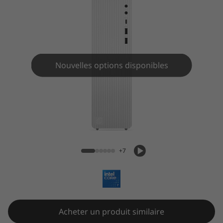
T
o
w
e
Nouvelles options disponibles
r
G
IdeaCentre Tour Gen 9 (Intel)
e
n
+7
9
(
I
Acheter un produit similaire