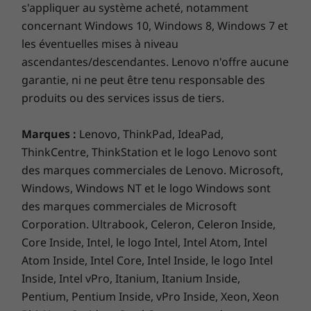
tout moment.
uniquement)
s'appliquer au système acheté, notamment
Guide de démarrage rapide
concernant Windows 10, Windows 8, Windows 7 et
les éventuelles mises à niveau
Spécifications techniques complètes
ascendantes/descendantes. Lenovo n'offre aucune
Référence des spécifications des produits :
modèles,
garantie, ni ne peut être tenu responsable des
spécifications, documents, compatibilité (en anglais)
produits ou des services issus de tiers.
Marques :
Lenovo, ThinkPad, IdeaPad,
ThinkCentre, ThinkStation et le logo Lenovo sont
des marques commerciales de Lenovo. Microsoft,
Windows, Windows NT et le logo Windows sont
des marques commerciales de Microsoft
Corporation. Ultrabook, Celeron, Celeron Inside,
Personnalisez
Core Inside, Intel, le logo Intel, Intel Atom, Intel
Atom Inside, Intel Core, Intel Inside, le logo Intel
l’apparence et
Inside, Intel vPro, Itanium, Itanium Inside,
préservez
Pentium, Pentium Inside, vPro Inside, Xeon, Xeon