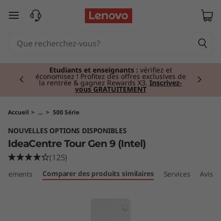
I
passer au contenu principal
d
e
Currently displaying item 2 of 3
a
Étudiants et enseignants :
vérifiez et
économisez ! Profitez des offres exclusives de
la rentrée & gagnez Rewards X3.
Inscrivez-
vous GRATUITEMENT
C
e
Accueil
>
...
>
500 Série
NOUVELLES OPTIONS DISPONIBLES
n
IdeaCentre Tour Gen 9 (Intel)
t
(125)
Comparer des produits similaires
placements
Services
Avis
r
e