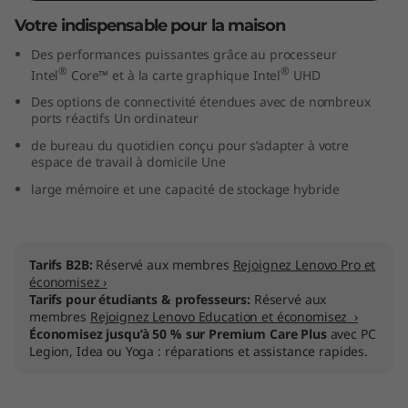
n
Votre indispensable pour la maison
Des performances puissantes grâce au processeur
t
®
®
Intel
Core™ et à la carte graphique Intel
UHD
e
Des options de connectivité étendues avec de nombreux
ports réactifs Un ordinateur
l
de bureau du quotidien conçu pour s’adapter à votre
espace de travail à domicile Une
)
large mémoire et une capacité de stockage hybride
Tarifs B2B:
Réservé aux membres
Rejoignez Lenovo Pro et
économisez ›
Tarifs pour étudiants & professeurs:
Réservé aux
membres
Rejoignez Lenovo Education et économisez ›
Économisez jusqu’à 50 % sur Premium Care Plus
avec PC
Legion, Idea ou Yoga : réparations et assistance rapides.