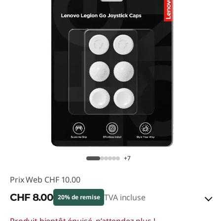
+7
Prix Web
CHF 10.00
CHF 8.00
TVA incluse
20% de remise
Produit bientôt épuisé, n’attendez plus !
Bons de réduction en ligne :
-CHF 2.00