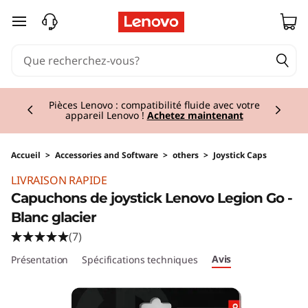
passer au contenu principal
Currently displaying item 2 of 3
Pièces Lenovo : compatibilité fluide avec votre
appareil Lenovo !
Achetez maintenant
Accueil
>
Accessories and Software
>
others
>
Joystick Caps
Original Price 10.00 CHF Discounted Price 8.0
LIVRAISON RAPIDE
Capuchons de joystick Lenovo Legion Go -
Blanc glacier
(7)
Avis
Présentation
Spécifications techniques