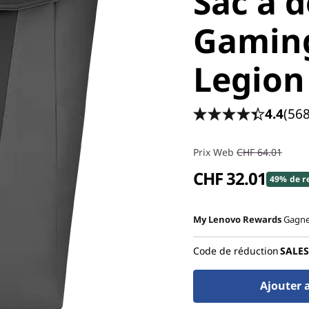
Sac à d
Gamin
Legion
4.4
(568
Prix Web
CHF 64.01
CHF 32.01
49% de r
My Lenovo Rewards
Gagn
Code de réduction
SALES
Ajouter 