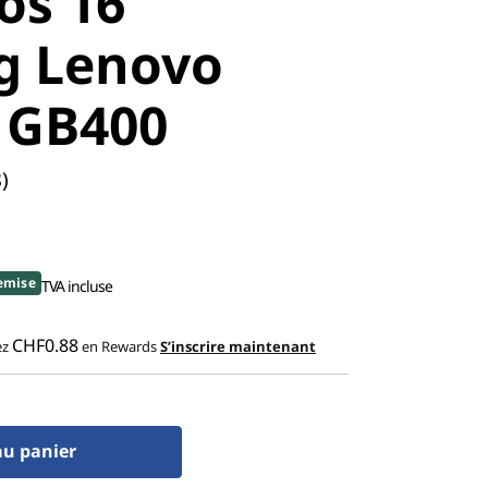
os 16"
g Lenovo
 GB400
)
emise
TVA incluse
CHF0.88
ez
en Rewards
S’inscrire maintenant
au panier