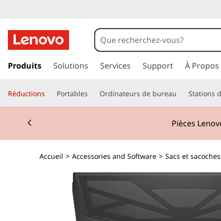
p
a
Produits
Solutions
Services
Support
À Propos
s
s
Réductions
Portables
Ordinateurs de bureau
Stations d
e
r
Currently displaying item 2 of 3
a
Pièces Lenovo
u
c
o
Accueil
>
Accessories and Software
>
Sacs et sacoches
n
t
e
n
u
p