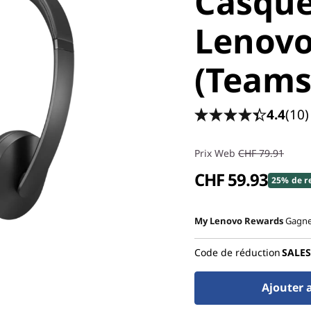
Casque 
Lenovo
(Teams
4.4
(10)
Prix Web
CHF 79.91
CHF 59.93
25% de r
My Lenovo Rewards
Gagn
Code de réduction
SALES
Ajouter 