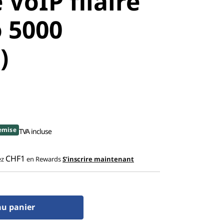
VoIP filaire
 5000
)
emise
TVA incluse
CHF1
ez
en Rewards
S’inscrire maintenant
au panier