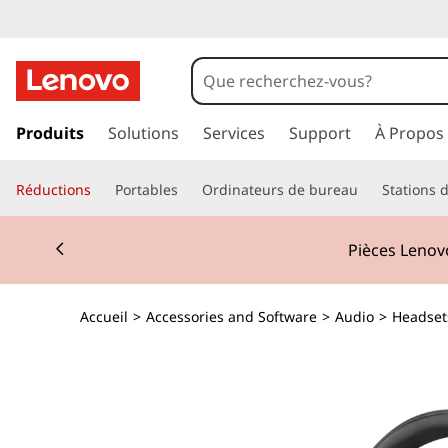
p
a
Produits
Solutions
Services
Support
À Propos
s
s
Réductions
Portables
Ordinateurs de bureau
Stations d
e
r
Currently displaying item 2 of 3
a
Pièces Lenovo
u
c
o
Accueil
>
Accessories and Software
>
Audio
>
Headset
n
t
e
n
u
p