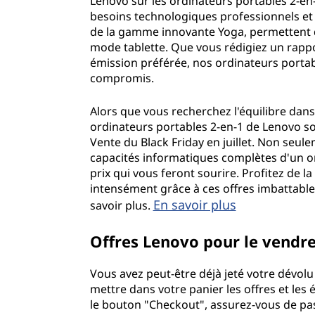
Lenovo sur les ordinateurs portables 2-en-
besoins technologiques professionnels et p
l
de la gamme innovante Yoga, permettent d
mode tablette. Que vous rédigiez un rappo
e
émission préférée, nos ordinateurs portab
compromis.
s
Alors que vous recherchez l'équilibre dans 
,
ordinateurs portables 2-en-1 de Lenovo sont
Vente du Black Friday en juillet. Non seule
l
capacités informatiques complètes d'un or
prix qui vous feront sourire. Profitez de la 
e
intensément grâce à ces offres imbattables
s
En savoir plus
savoir plus.
o
Offres Lenovo pour le vendred
r
Vous avez peut-être déjà jeté votre dévolu 
mettre dans votre panier les offres et les 
d
le bouton "Checkout", assurez-vous de pa