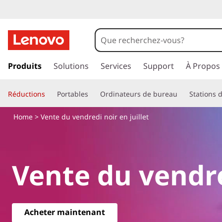
O
f
f
p
a
Produits
Solutions
Services
Support
À Propos
r
s
s
e
Réductions
Portables
Ordinateurs de bureau
Stations d
e
r
s
Home
> Vente du vendredi noir en juillet
a
u
d
c
o
u
Vente du vendre
n
t
v
e
n
e
u
Acheter maintenant
p