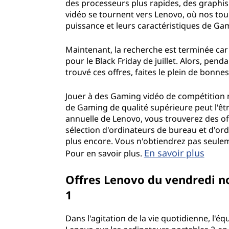
des processeurs plus rapides, des graphis
t
vidéo se tournent vers Lenovo, où nos tou
e
puissance et leurs caractéristiques de Ga
u
Maintenant, la recherche est terminée car
pour le Black Friday de juillet. Alors, pend
r
trouvé ces offres, faites le plein de bonn
s
Jouer à des Gaming vidéo de compétition n
de Gaming de qualité supérieure peut l'êtr
p
annuelle de Lenovo, vous trouverez des of
sélection d'ordinateurs de bureau et d'or
o
plus encore. Vous n'obtiendrez pas seulem
En savoir plus
Pour en savoir plus.
r
Offres Lenovo du vendredi noi
t
1
a
Dans l'agitation de la vie quotidienne, l'équ
b