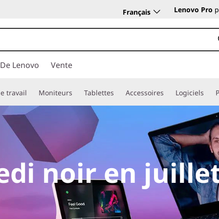
Lenovo Pro
p
Français
 De Lenovo
Vente
e travail
Moniteurs
Tablettes
Accessoires
Logiciels
di noir en juille