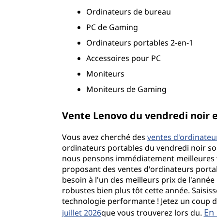
c
Ordinateurs de bureau
o
PC de Gaming
n
Ordinateurs portables 2-en-1
Accessoires pour PC
o
Moniteurs
m
Moniteurs de Gaming
i
Vente Lenovo du vendredi noir en
s
Vous avez cherché des
ventes d'ordinateur
e
ordinateurs portables du vendredi noir so
nous pensons immédiatement meilleures ve
z
proposant des ventes d'ordinateurs portabl
besoin à l'un des meilleurs prix de l'année
s
robustes bien plus tôt cette année. Saisi
technologie performante ! Jetez un coup d
u
En 
juillet 2026
que vous trouverez lors du.