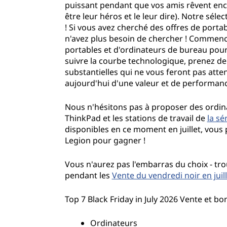
puissant pendant que vos amis rêvent en
n
être leur héros et le leur dire). Notre sé
! Si vous avez cherché des offres de porta
j
n'avez plus besoin de chercher ! Commenc
portables et d'ordinateurs de bureau pour 
u
suivre la courbe technologique, prenez de
substantielles qui ne vous feront pas att
i
aujourd'hui d'une valeur et de performan
l
Nous n'hésitons pas à proposer des ordi
l
ThinkPad et les stations de travail de
la sé
disponibles en ce moment en juillet, vou
e
Legion pour gagner !
t
Vous n'aurez pas l'embarras du choix - tr
pendant les
Vente du vendredi noir en juil
:
Top 7 Black Friday in July 2026 Vente et bo
É
Ordinateurs