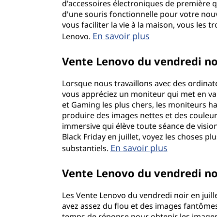
d'accessoires électroniques de première q
i
d'une souris fonctionnelle pour votre nou
vous faciliter la vie à la maison, vous les 
n
En savoir plus
Lenovo.
a
Vente Lenovo du vendredi noi
t
Lorsque nous travaillons avec des ordina
e
vous appréciez un moniteur qui met en vale
et Gaming les plus chers, les moniteurs h
u
produire des images nettes et des couleu
immersive qui élève toute séance de visi
r
Black Friday en juillet, voyez les choses p
En savoir plus
substantiels.
s
Vente Lenovo du vendredi noi
d
e
Les Vente Lenovo du vendredi noir en juill
avez assez du flou et des images fantômes
temps de réponse pour obtenir les images 