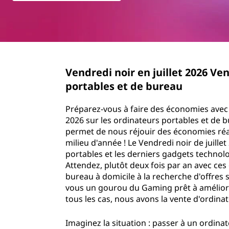
n
r
d
i
n
r
c
i
e
p
Vendredi noir en juillet 2026 Ve
a
d
portables et de bureau
l
i
Préparez-vous à faire des économies avec l
2026 sur les ordinateurs portables et de b
n
permet de nous réjouir des économies réal
milieu d'année ! Le Vendredi noir de juill
o
portables et les derniers gadgets technolo
Attendez, plutôt deux fois par an avec ces 
i
bureau à domicile à la recherche d'offres s
vous un gourou du Gaming prêt à amélior
r
tous les cas, nous avons la vente d'ordina
e
Imaginez la situation : passer à un ordin