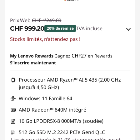
Prix Web
CHF 1'249.00
CHF 999.20
TVA incluse
20% de remise
Stocks limités, n’attendez pas !
Bons de réduction en ligne :
-CHF 249.80
Code de réduction :
SALES
CHF27
My Lenovo Rewards
Gagnez
en Rewards
S’inscrire maintenant
Processeur AMD Ryzen™ AI 5 435 (2,00 GHz
jusqu’à 4,50 GHz)
Windows 11 Famille 64
AMD Radeon™ 840M intégré
16 Go LPDDR5X-8 000MT/s (soudée)
512 Go SSD M.2 2242 PCIe Gen4 QLC
Livraison estimée le 11.08. si commandée avant