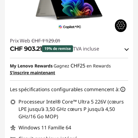
Prix Web
CHF 1'129.01
CHF 903.21
TVA incluse
19% de remise
Bons de réduction en ligne :
-CHF 225.80
CHF25
My Lenovo Rewards
Gagnez
en Rewards
S’inscrire maintenant
Code de réduction :
SALES
Les spécifications configurables commencent à:
Processeur Intel® Core™ Ultra 5 226V (cœurs
LPE jusqu’à 3,50 GHz cœurs P jusqu’à 4,50
GHz/16 Go MOP)
Windows 11 Famille 64