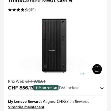
ThinkCentre M90t Gen 6
(49)
Prix Web
CHF 970.01
CHF 856.13
TVA incluse
11% de remise
Bons de réduction en ligne :
-CHF 113.88
CHF23
My Lenovo Rewards
Gagnez
en Rewards
S’inscrire maintenant
Code de réduction :
THINKDEAL