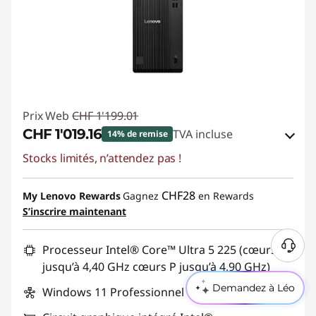
Prix Web
CHF 1'199.01
CHF 1'019.16
TVA incluse
14% de remise
Stocks limités, n’attendez pas !
Bons de réduction en ligne :
-CHF 179.85
Code de réduction :
SALES
CHF28
My Lenovo Rewards
Gagnez
en Rewards
S’inscrire maintenant
Processeur Intel® Core™ Ultra 5 225 (cœurs E
jusqu’à 4,40 GHz cœurs P jusqu’à 4,90 GHz)
Demandez à Léo
Windows 11 Professionnel 64