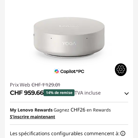
Prix Web
CHF 1'129.01
CHF 959.66
TVA incluse
14% de remise
Bons de réduction en ligne :
-CHF 169.35
CHF26
My Lenovo Rewards
Gagnez
en Rewards
S’inscrire maintenant
Code de réduction :
SALES
Les spécifications configurables commencent à: