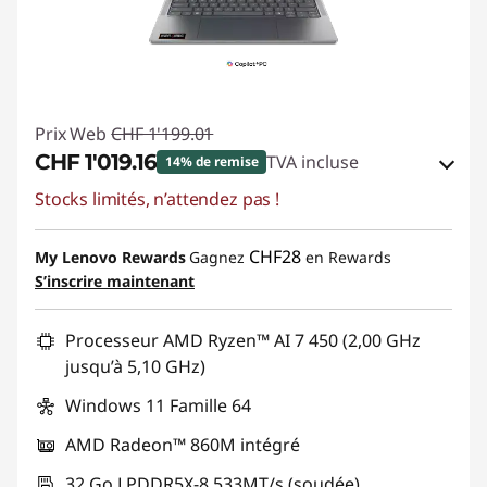
Prix Web
CHF 1'199.01
CHF 1'019.16
TVA incluse
14% de remise
Stocks limités, n’attendez pas !
Bons de réduction en ligne :
-CHF 179.85
Code de réduction :
SALES
CHF28
My Lenovo Rewards
Gagnez
en Rewards
S’inscrire maintenant
Processeur AMD Ryzen™ AI 7 450 (2,00 GHz
jusqu’à 5,10 GHz)
Windows 11 Famille 64
AMD Radeon™ 860M intégré
32 Go LPDDR5X-8 533MT/s (soudée)