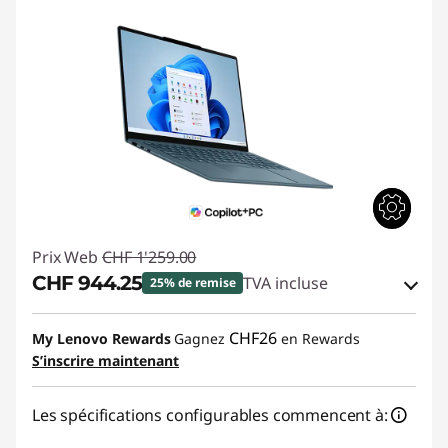
Prix Web
CHF 1'259.00
CHF 944.25
TVA incluse
25% de remise
Bons de réduction en ligne :
-CHF 314.75
CHF26
My Lenovo Rewards
Gagnez
en Rewards
S’inscrire maintenant
Code de réduction :
SALES
Les spécifications configurables commencent à: