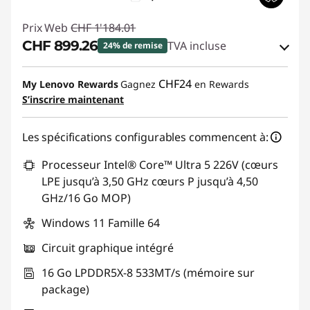
Prix Web
CHF 1'184.01
CHF 899.26
TVA incluse
24% de remise
Bons de réduction en ligne :
-CHF 284.75
CHF24
My Lenovo Rewards
Gagnez
en Rewards
S’inscrire maintenant
Code de réduction :
SALES
Les spécifications configurables commencent à:
Processeur Intel® Core™ Ultra 5 226V (cœurs
LPE jusqu’à 3,50 GHz cœurs P jusqu’à 4,50
GHz/16 Go MOP)
Windows 11 Famille 64
Circuit graphique intégré
16 Go LPDDR5X-8 533MT/s (mémoire sur
package)