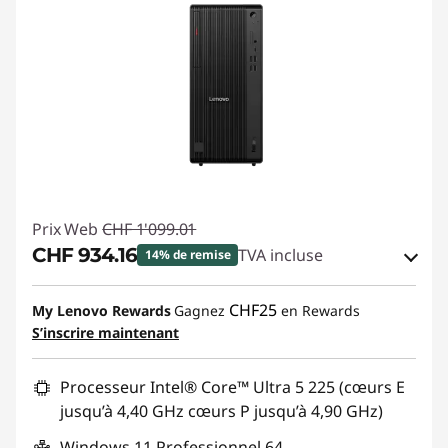
Prix Web
CHF 1'099.01
CHF 934.16
TVA incluse
14% de remise
Bons de réduction en ligne :
-CHF 164.85
CHF25
My Lenovo Rewards
Gagnez
en Rewards
S’inscrire maintenant
Code de réduction :
SALES
Processeur Intel® Core™ Ultra 5 225 (cœurs E
jusqu’à 4,40 GHz cœurs P jusqu’à 4,90 GHz)
Windows 11 Professionnel 64