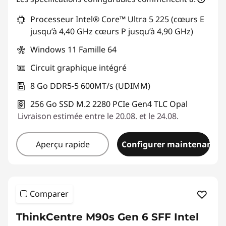
r
Processeur Intel® Core™ Ultra 5 225 (cœurs E
l
jusqu’à 4,40 GHz cœurs P jusqu’à 4,90 GHz)
Windows 11 Famille 64
a
Circuit graphique intégré
p
8 Go DDR5-5 600MT/s (UDIMM)
r
256 Go SSD M.2 2280 PCIe Gen4 TLC Opal
Livraison estimée entre le 20.08. et le 24.08.
o
d
Aperçu rapide
Configurer maintenant
u
c
Comparer
t
ThinkCentre M90s Gen 6 SFF Intel