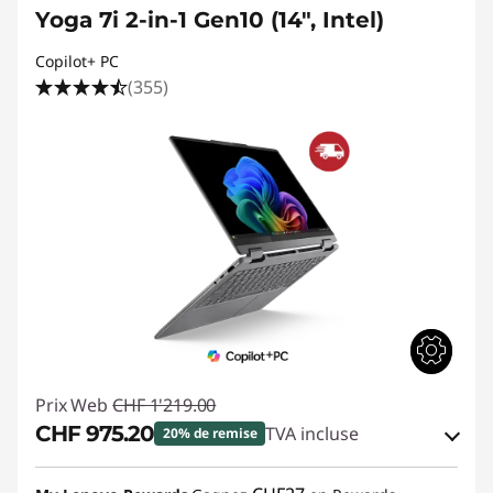
Yoga 7i 2-in-1 Gen10 (14", Intel)
Copilot+ PC
(355)
Prix Web
CHF 1'219.00
CHF 975.20
TVA incluse
20% de remise
Bons de réduction en ligne :
-CHF 243.80