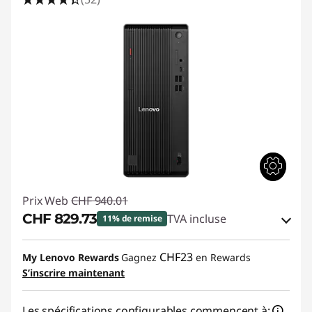
d
e
b
u
r
e
a
Prix Web
CHF 940.01
u
CHF 829.73
TVA incluse
11% de remise
p
Bons de réduction en ligne :
-CHF 110.28
CHF23
My Lenovo Rewards
Gagnez
en Rewards
o
S’inscrire maintenant
Code de réduction :
THINKDEAL
u
Les spécifications configurables commencent à: