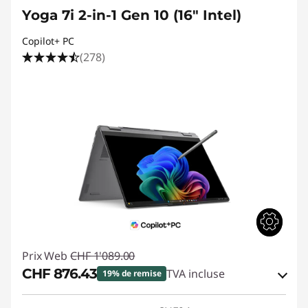
Yoga 7i 2-in-1 Gen 10 (16" Intel)
Copilot+ PC
(278)
Prix Web
CHF 1'089.00
CHF 876.43
TVA incluse
19% de remise
Bons de réduction en ligne :
-CHF 212.57