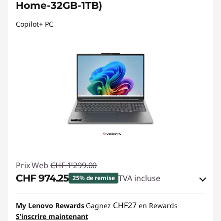
Home-32GB-1TB)
Copilot+ PC
Prix Web
CHF 1'299.00
CHF 974.25
TVA incluse
25% de remise
Bons de réduction en ligne :
-CHF 324.75
CHF27
My Lenovo Rewards
Gagnez
en Rewards
S’inscrire maintenant