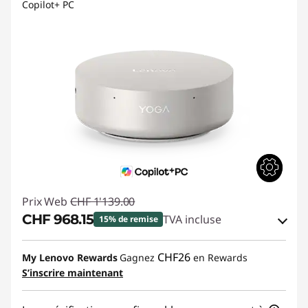
Copilot+ PC
Prix Web
CHF 1'139.00
CHF 968.15
TVA incluse
15% de remise
Bons de réduction en ligne :
-CHF 170.85
CHF26
My Lenovo Rewards
Gagnez
en Rewards
S’inscrire maintenant
Code de réduction :
SALES