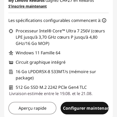
CHF27
My Lenovo Rewards
Gagnez
en Rewards
S’inscrire maintenant
Code de réduction :
SALES
Les spécifications configurables commencent à:
Processeur Intel® Core™ Ultra 7 256V (cœurs
LPE jusqu’à 3,70 GHz cœurs P jusqu’à 4,80
GHz/16 Go MOP)
Windows 11 Famille 64
Circuit graphique intégré
16 Go LPDDR5X-8 533MT/s (mémoire sur
package)
512 Go SSD M.2 2242 PCIe Gen4 TLC
Livraison estimée entre le 19.08. et le 21.08.
Aperçu rapide
Configurer maintenant