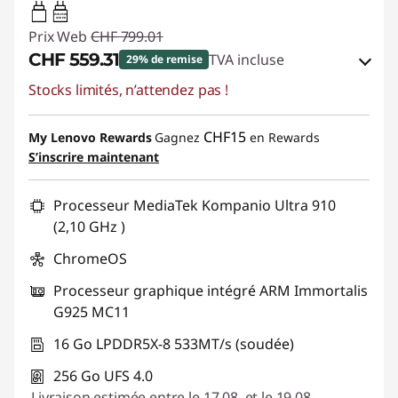
45W-65W
USB PD
Prix Web
CHF 799.01
CHF 559.31
TVA incluse
29% de remise
Stocks limités, n’attendez pas !
Bons de réduction en ligne :
-CHF 239.70
Code de réduction :
SALES
CHF15
My Lenovo Rewards
Gagnez
en Rewards
S’inscrire maintenant
Processeur MediaTek Kompanio Ultra 910
(2,10 GHz )
ChromeOS
Processeur graphique intégré ARM Immortalis
G925 MC11
16 Go LPDDR5X-8 533MT/s (soudée)
256 Go UFS 4.0
Livraison estimée entre le 17.08. et le 19.08.