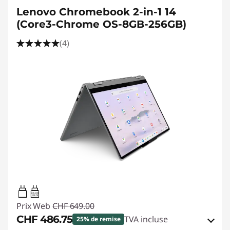
s
Lenovo Chromebook 2-in-1 14
p
(Core3-Chrome OS-8GB-256GB)
o
(4)
r
t
a
b
l
e
s
45W-65W
USB PD
Prix Web
CHF 649.00
p
CHF 486.75
TVA incluse
25% de remise