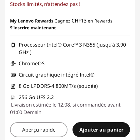
Stocks limités, n’attendez pas !
Bons de réduction en ligne :
-CHF 162.25
o
u
Code de réduction :
SALES
CHF13
My Lenovo Rewards
Gagnez
en Rewards
S’inscrire maintenant
r
Processeur Intel® Core™ 3 N355 (jusqu’à 3,90
l
GHz )
'
ChromeOS
é
Circuit graphique intégré Intel®
8 Go LPDDR5-4 800MT/s (soudée)
d
256 Go UFS 2.2
u
Livraison estimée le 12.08. si commandée avant
01:00 Demain
c
a
Aperçu rapide
Ajouter au panier