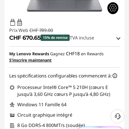
45W-65W
USB PD
Prix Web
CHF 789.00
CHF 670.65
TVA incluse
15% de remise
Bons de réduction en ligne :
-CHF 118.35
CHF18
My Lenovo Rewards
Gagnez
en Rewards
S’inscrire maintenant
Code de réduction :
SALES
Les spécifications configurables commencent à:
Processeur Intel® Core™ 5 210H (cœurs E
jusqu’à 3,60 GHz cœurs P jusqu’à 4,80 GHz)
Windows 11 Famille 64
Circuit graphique intégré
8 Go DDR5-4 800MT/s (soudée)