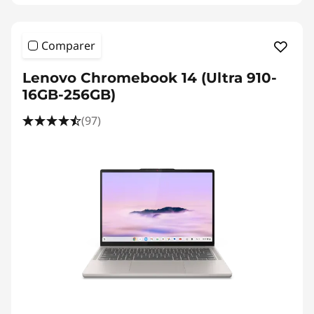
t
i
Comparer
o
Lenovo Chromebook 14 (Ultra 910-
n
16GB-256GB)
(97)