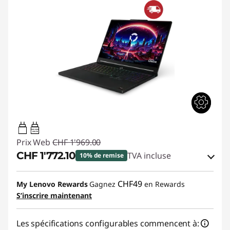
65W-100W
USB PD
Prix Web
CHF 1'969.00
CHF 1'772.10
TVA incluse
10% de remise
Bons de réduction en ligne :
-CHF 196.90
CHF49
My Lenovo Rewards
Gagnez
en Rewards
S’inscrire maintenant
Code de réduction :
SALES
Les spécifications configurables commencent à: