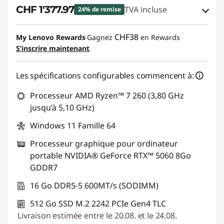
CHF 1'377.97
TVA incluse
24% de remise
Bons de réduction en ligne :
-CHF 451.03
CHF38
My Lenovo Rewards
Gagnez
en Rewards
S’inscrire maintenant
Code de réduction :
SALES
Les spécifications configurables commencent à:
Processeur AMD Ryzen™ 7 260 (3,80 GHz
jusqu’à 5,10 GHz)
Windows 11 Famille 64
Processeur graphique pour ordinateur
portable NVIDIA® GeForce RTX™ 5060 8Go
GDDR7
16 Go DDR5-5 600MT/s (SODIMM)
512 Go SSD M.2 2242 PCIe Gen4 TLC
Livraison estimée entre le 20.08. et le 24.08.