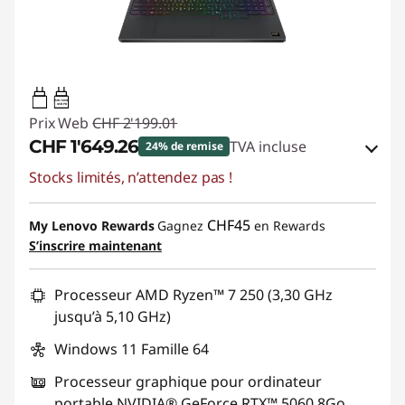
65W-100W
USB PD
Prix Web
CHF 2'199.01
CHF 1'649.26
TVA incluse
24% de remise
Stocks limités, n’attendez pas !
Bons de réduction en ligne :
-CHF 549.75
Code de réduction :
SALES
CHF45
My Lenovo Rewards
Gagnez
en Rewards
S’inscrire maintenant
Processeur AMD Ryzen™ 7 250 (3,30 GHz
jusqu’à 5,10 GHz)
Windows 11 Famille 64
Processeur graphique pour ordinateur
portable NVIDIA® GeForce RTX™ 5060 8Go