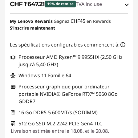
CHF 1'647.21
TVA incluse
19% de remise
Bons de réduction en ligne :
-CHF 411.80
CHF45
My Lenovo Rewards
Gagnez
en Rewards
S’inscrire maintenant
Code de réduction :
SALES
Les spécifications configurables commencent à:
Processeur AMD Ryzen™ 9 9955HX (2,50 GHz
jusqu’à 5,40 GHz)
Windows 11 Famille 64
Processeur graphique pour ordinateur
portable NVIDIA® GeForce RTX™ 5060 8Go
GDDR7
16 Go DDR5-5 600MT/s (SODIMM)
512 Go SSD M.2 2242 PCIe Gen4 TLC
Livraison estimée entre le 18.08. et le 20.08.