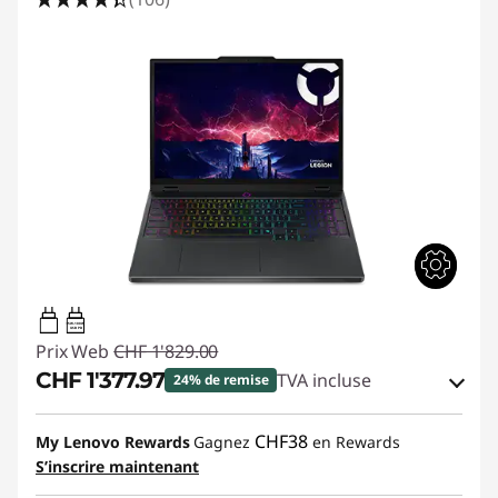
C
p
o
r
t
a
b
l
95W-100W
USB PD
Prix Web
CHF 1'829.00
e
CHF 1'377.97
TVA incluse
24% de remise
d
Bons de réduction en ligne :
-CHF 451.03
CHF38
My Lenovo Rewards
Gagnez
en Rewards
S’inscrire maintenant
e
Code de réduction :
SALES