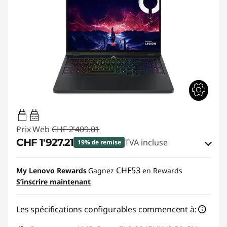
65W-100W
USB PD
Prix Web
CHF 2'409.01
CHF 1'927.21
TVA incluse
19% de remise
Bons de réduction en ligne :
-CHF 481.80
CHF53
My Lenovo Rewards
Gagnez
en Rewards
S’inscrire maintenant
Code de réduction :
SALES
Les spécifications configurables commencent à: