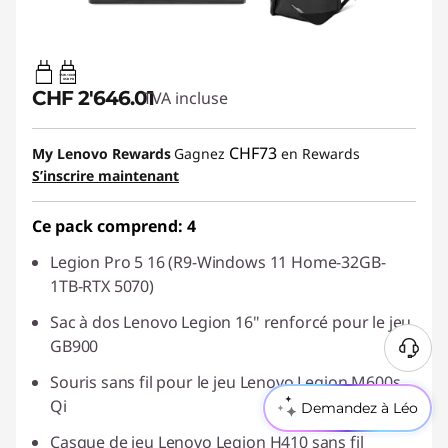
65W-100W
USB PD
CHF 2'646.01
TVA incluse
CHF73
My Lenovo Rewards
Gagnez
en Rewards
S’inscrire maintenant
Ce pack comprend: 4
Legion Pro 5 16 (R9-Windows 11 Home-32GB-
1TB-RTX 5070)
Sac à dos Lenovo Legion 16" renforcé pour le jeu
GB900
Souris sans fil pour le jeu Lenovo Legion M600s
Qi
Demandez à Léo
Casque de jeu Lenovo Legion H410 sans fil