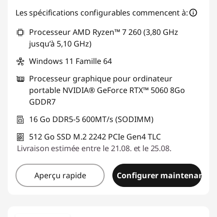
g
Les spécifications configurables commencent à:
a
Processeur AMD Ryzen™ 7 260 (3,80 GHz
jusqu’à 5,10 GHz)
m
Windows 11 Famille 64
i
Processeur graphique pour ordinateur
portable NVIDIA® GeForce RTX™ 5060 8Go
n
GDDR7
g
16 Go DDR5-5 600MT/s (SODIMM)
a
512 Go SSD M.2 2242 PCIe Gen4 TLC
Livraison estimée entre le 21.08. et le 25.08.
m
d
Aperçu rapide
Configurer maintenant
d