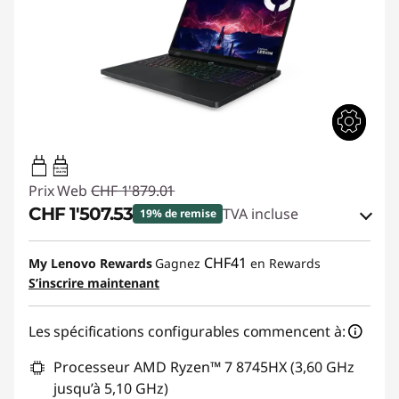
65W-100W
USB PD
Prix Web
CHF 1'879.01
CHF 1'507.53
TVA incluse
19% de remise
Bons de réduction en ligne :
-CHF 371.48
CHF41
My Lenovo Rewards
Gagnez
en Rewards
S’inscrire maintenant
Code de réduction :
SALES
Les spécifications configurables commencent à:
Processeur AMD Ryzen™ 7 8745HX (3,60 GHz
jusqu’à 5,10 GHz)