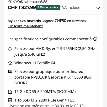
Prix Web
CHF 2'279.00
CHF 1'827.99
TVA incluse
19% de remise
Bons de réduction en ligne :
-CHF 451.01
CHF50
My Lenovo Rewards
Gagnez
en Rewards
S’inscrire maintenant
Code de réduction :
SALES
Les spécifications configurables commencent à:
Processeur AMD Ryzen™ 9 9955HX (2,50 GHz
jusqu’à 5,40 GHz)
Windows 11 Famille 64
Processeur graphique pour ordinateur
portable NVIDIA® GeForce RTX™ 5060 8Go
GDDR7
16 Go DDR5-5 600MT/s (SODIMM)
1 To SSD M.2 2280 PCIe Gen4 TLC
Livraison estimée entre le 30.09. et le 02.10.