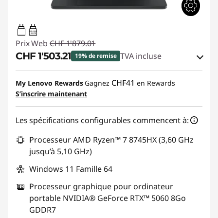
65W-100W
USB PD
Prix Web
CHF 1'879.01
CHF 1'503.21
TVA incluse
19% de remise
Bons de réduction en ligne :
-CHF 375.80
CHF41
My Lenovo Rewards
Gagnez
en Rewards
S’inscrire maintenant
Code de réduction :
SALES
Les spécifications configurables commencent à:
Processeur AMD Ryzen™ 7 8745HX (3,60 GHz
jusqu’à 5,10 GHz)
Windows 11 Famille 64
Processeur graphique pour ordinateur
portable NVIDIA® GeForce RTX™ 5060 8Go
GDDR7