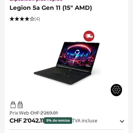
Legion 5a Gen 11 (15" AMD)
(4)
65W-100W
USB PD
Prix Web
CHF 2'269.01
CHF 2'042.11
TVA incluse
9% de remise
Bons de réduction en ligne :
-CHF 226.90