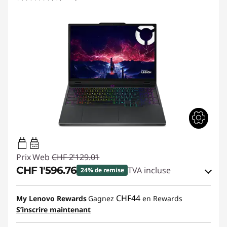
95W-100W
USB PD
Prix Web
CHF 2'129.01
CHF 1'596.76
TVA incluse
24% de remise
Bons de réduction en ligne :
-CHF 532.25
CHF44
My Lenovo Rewards
Gagnez
en Rewards
S’inscrire maintenant
Code de réduction :
SALES