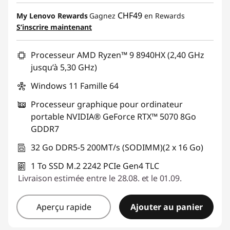
Bons de réduction en ligne :
-CHF 599.75
CHF49
My Lenovo Rewards
Gagnez
en Rewards
S’inscrire maintenant
Code de réduction :
SALES
Processeur AMD Ryzen™ 9 8940HX (2,40 GHz
jusqu’à 5,30 GHz)
Windows 11 Famille 64
Processeur graphique pour ordinateur
portable NVIDIA® GeForce RTX™ 5070 8Go
GDDR7
32 Go DDR5-5 200MT/s (SODIMM)(2 x 16 Go)
1 To SSD M.2 2242 PCIe Gen4 TLC
Livraison estimée entre le 28.08. et le 01.09.
Aperçu rapide
Ajouter au panier