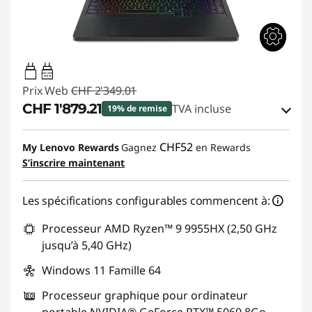
65W-100W
USB PD
Prix Web
CHF 2'349.01
CHF 1'879.21
TVA incluse
19% de remise
Bons de réduction en ligne :
-CHF 469.80
CHF52
My Lenovo Rewards
Gagnez
en Rewards
S’inscrire maintenant
Code de réduction :
SALES
Les spécifications configurables commencent à:
Processeur AMD Ryzen™ 9 9955HX (2,50 GHz
jusqu’à 5,40 GHz)
Windows 11 Famille 64
Processeur graphique pour ordinateur