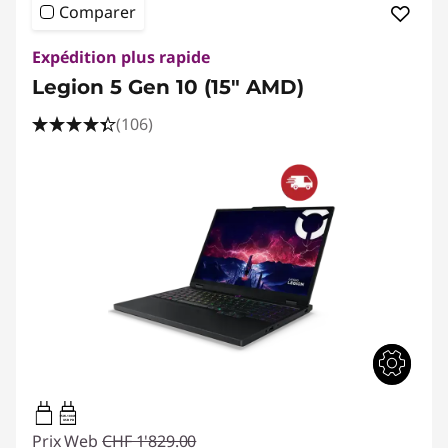
e
Comparer
L
Expédition plus rapide
e
Legion 5 Gen 10 (15" AMD)
(106)
n
o
v
o
95W-100W
USB PD
Prix Web
CHF 1'829.00