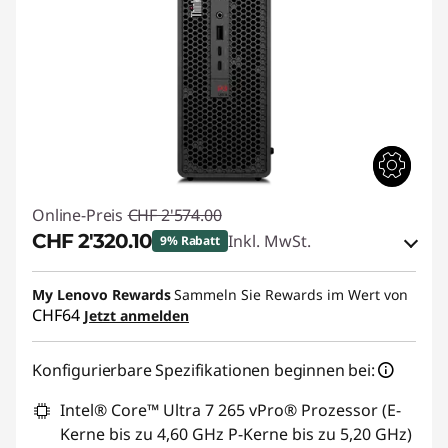
Online-Preis
CHF 2'574.00
CHF 2'320.10
Inkl. MwSt.
9% Rabatt
eCoupon-Rabatt :
-CHF 253.90
My Lenovo Rewards
Sammeln Sie Rewards im Wert von
CHF64
Jetzt anmelden
eCoupon :
SALES
Konfigurierbare Spezifikationen beginnen bei:
Intel® Core™ Ultra 7 265 vPro® Prozessor (E-
Kerne bis zu 4,60 GHz P-Kerne bis zu 5,20 GHz)