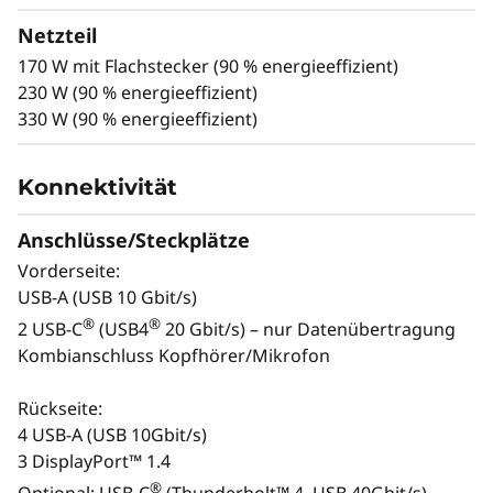
Netzteil
170 W mit Flachstecker (90 % energieeffizient)
230 W (90 % energieeffizient)
330 W (90 % energieeffizient)
Konnektivität
Anschlüsse/Steckplätze
Monitor, Tastatur und Maus sind optional und separat erhältlich.
Vorderseite:
USB-A (USB 10 Gbit/s)
®
®
2 USB-C
(USB4
20 Gbit/s) – nur Datenübertragung
Kombianschluss Kopfhörer/Mikrofon
Rückseite:
4 USB-A (USB 10Gbit/s)
3 DisplayPort™ 1.4
®