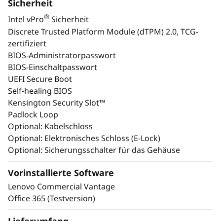
Sicherheit
®
Intel vPro
Sicherheit
Discrete Trusted Platform Module (dTPM) 2.0, TCG-
zertifiziert
Beschleunigen Sie CAD und
Ho
BIOS-Administratorpasswort
Simulation für eine schnellere
BIOS-Einschaltpasswort
Projektabwicklung
UEFI Secure Boot
Mit 
Self-healing BIOS
Ideal für 3D-Modellierung, BIM-
Gene
Kensington Security Slot™
Software und komplexe Simulationen.
diese
Padlock Loop
Zertifizierungen durch unabhängige
und
Optional: Kabelschloss
Softwareanbieter (ISV) sorgen für
be
Optional: Elektronisches Schloss (E-Lock)
Stabilität für geschäftskritische AEC-
Be
Optional: Sicherungsschalter für das Gehäuse
und Fertigungsaufgaben und helfen
immers
Ihnen, enge Fristen ohne
Vorinstallierte Software
Qualitätseinbußen einzuhalten.
Lenovo Commercial Vantage
Office 365 (Testversion)
Unternehmensbereite
Lieferumfang