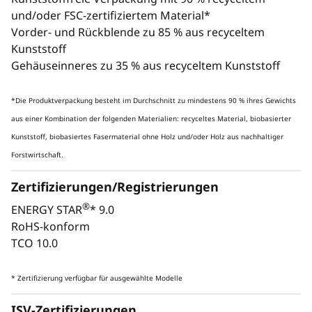
Inferenz – insgesamt bis zu 335 TOPS KI-
und/oder FSC-zertifiziertem Material*
Inferenzleistung mit CPU und GPU. Sie können
Vorder- und Rückblende zu 85 % aus recyceltem
einfach alles bearbeiten, von Deep-Learning-
Kunststoff
Modellen bis hin zu Echtzeitanalysen, ohne
Gehäuseinneres zu 35 % aus recyceltem Kunststoff
Kompromisse bei Platz oder Energieeffizienz
machen zu müssen.
*Die Produktverpackung besteht im Durchschnitt zu mindestens 90 % ihres Gewichts
aus einer Kombination der folgenden Materialien: recyceltes Material, biobasierter
Kunststoff, biobasiertes Fasermaterial ohne Holz und/oder Holz aus nachhaltiger
Forstwirtschaft.
Zertifizierungen/Registrierungen
®
ENERGY STAR
* 9.0
RoHS-konform
TCO 10.0
* Zertifizierung verfügbar für ausgewählte Modelle
Monitor, Tastatur und Maus sind optional und separat erhältlich.
ISV-Zertifizierungen