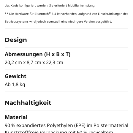
des Kaufs konfiguriert werden. Sie erfordert Mobilfunkempfang.
®
** Die Hardware für Bluetooth
5.4 ist vorhanden, aufgrund von Einschränkungen des
Betriebssystems wird jedoch eventuell eine niedrigere Version ausgeführt.
LEISTUNGSSTARKE KOMBINIERTE KI-
BESCHLEUNIGUNG
Design
Erleben Sie KI-
Abmessungen (H x B x T)
gestützte
20,2 cm x 8,7 cm x 22,3 cm
Produktivität,
Gewicht
Kreativität und
Ab 1,8 kg
Sicherheit
Nachhaltigkeit
Die ThinkStation P3 Ultra SFF Gen 2
Workstation kombiniert eine integrierte Intel®
Material
NPU mit NVIDIA RTX™ 4000 SFF Ada
90 % expandiertes Polyethylen (EPE) im Polstermaterial
Generation-Grafikkarte für unvergleichliche KI-
Kunststofffreie Verpackung mit 90 % recyceltem