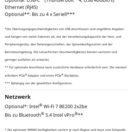
Optional: USB-C
(Thunderbolt™ 4, USB 40Gbit/s)
Ethernet (RJ45)
Monitor, Tastatur und Maus sind optional und separat
Monito
Optional**: Bis zu 4 x Seriell***
erhältlich.
*Die Übertragungsgeschwindigkeiten von USB-Anschlüssen sind ungefähre Angaben
SPEZIELL FÜR ELITE-
CONTENTERSTELLUNG
und hängen von vielen Faktoren ab, wie der Verarbeitungskapazität der Host- und
ENTWICKELT
He
Peripheriegeräte, den Dateieigenschaften, der Systemkonfiguration und der
Entdecken Sie neue Dimensionen
Betriebsumgebung. Die tatsächlichen Geschwindigkeiten können variieren und
intelligenter Leistung für
geringer ausfallen als erwartet.
anspruchsvolle Workflows
** Für optionale Anschlüsse kann zusätzliche Hardware erforderlich sein. Die meisten
Prof
®
®
erfordern PCIe
-Adapter und einen PCIe
-Steckplatz.
Bis zu Intel® Core™ Ultra 9 Prozessoren
NVIDI
*** Abhängig von der gewählten Konfiguration.
(Series 2) mit Intel vPro® bieten
Genera
fortschrittliche KI-Funktionen mit einer
Netzwerk
dedizierten NPU sowie CPU und GPUs
fort
®
für bis zu 335 TOPS. Ideal für
Bewält
Optional*: Intel
Wi-Fi 7 BE200 2x2be
anspruchsvolle Workflows –
Ech
®
®
Bis zu Bluetooth
5.4 Intel vPro
**
Architekturdesign, Finanzanalyse und
Zuve
KI-gestützte Aufgaben
* Die optionale WWAN-Verfügbarkeit variiert je nach Region und muss zum Zeitpunkt