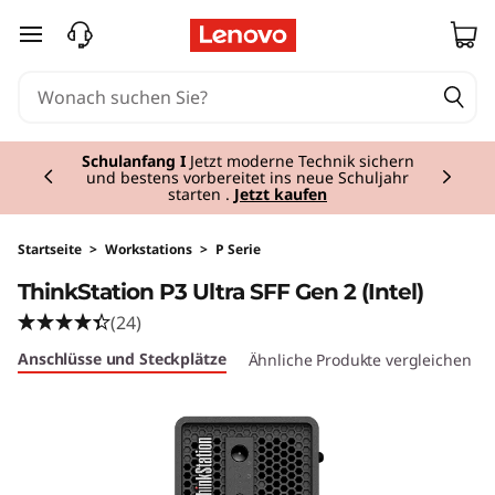
T
zum Hauptinhalt springen
h
i
Currently displaying item 1 of 3
n
Schulanfang I
Jetzt moderne Technik sichern
und bestens vorbereitet ins neue Schuljahr
starten .
Jetzt kaufen
k
S
Startseite
>
Workstations
>
P Serie
ThinkStation P3 Ultra SFF Gen 2 (Intel)
t
(24)
a
Anschlüsse und Steckplätze
Ähnliche Produkte vergleichen
t
i