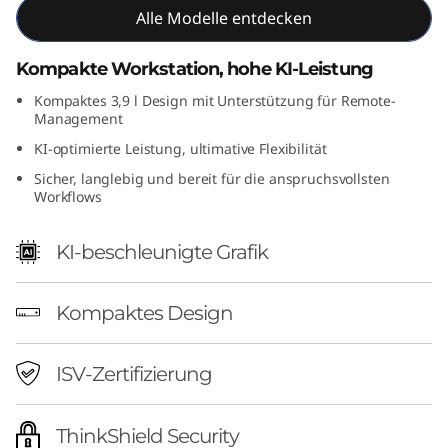
Alle Modelle entdecken
F
G
Kompakte Workstation, hohe KI-Leistung
Kompaktes 3,9 l Design mit Unterstützung für Remote-
e
Management
n
KI-optimierte Leistung, ultimative Flexibilität
Sicher, langlebig und bereit für die anspruchsvollsten
2
Workflows
(
KI-beschleunigte Grafik
I
Kompaktes Design
n
t
ISV-Zertifizierung
e
ThinkShield Security