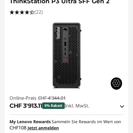
ThinkStation P3 Ultra SFF Gen 2
(22)
Online-Preis
CHF 4'344.01
CHF 3'913.11
Inkl. MwSt.
9% Rabatt
eCoupon-Rabatt :
-CHF 430.90
My Lenovo Rewards
Sammeln Sie Rewards im Wert von
CHF108
Jetzt anmelden
eCoupon :
SALES