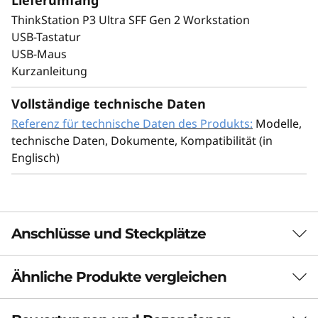
Sicherheit,
ThinkStation P3 Ultra SFF Gen 2 Workstation
USB-Tastatur
Zuverlässigkeit und
USB-Maus
Kurzanleitung
Nachhaltigkeit
Vollständige technische Daten
Referenz für technische Daten des Produkts:
Modelle,
technische Daten, Dokumente, Kompatibilität (in
Englisch)
Anschlüsse und Steckplätze
Ähnliche Produkte vergleichen
3 Similiar products selected