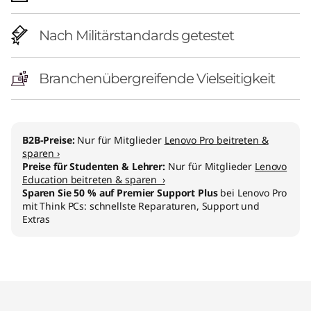
l
)
Nach Militärstandards getestet
Branchenübergreifende Vielseitigkeit
B2B-Preise:
Nur für Mitglieder
Lenovo Pro beitreten &
sparen ›
Preise für Studenten & Lehrer:
Nur für Mitglieder
Lenovo
Education beitreten & sparen ›
Sparen Sie 50 % auf Premier Support Plus
bei Lenovo Pro
mit Think PCs: schnellste Reparaturen, Support und
Extras
Original Price 1584.00 CHF Discounted Price 1
Original Price 2574.00 CHF Discounted Price 
Original Price 4344.01 CHF Discounted Price 3