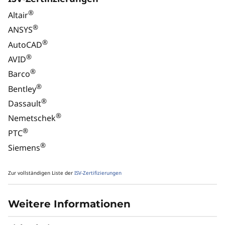
®
Altair
ULTIMATIVE VIELSEITIGKEIT
®
ANSYS
®
AutoCAD
Leistung für jede
®
AVID
Branche
®
Barco
®
Bentley
®
Dassault
®
Nemetschek
®
PTC
®
Siemens
Zur vollständigen Liste der
ISV-Zertifizierungen
Weitere Informationen