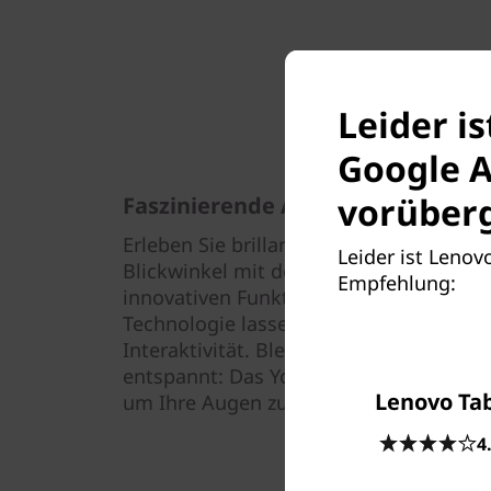
Leider i
Google A
vorüberg
Faszinierende Aussichten
Erleben Sie brillante und lebendige Bil
Leider ist Lenov
Blickwinkel mit dem 25,7 cm (10,1") Ful
Empfehlung:
innovativen Funktionen des Yoga Smart 
Technologie lassen Sie völlig eintauche
Interaktivität. Bleiben Sie auch bei lan
entspannt: Das Yoga Smart Tab reduzier
Lenovo Ta
um Ihre Augen zu schonen.
4