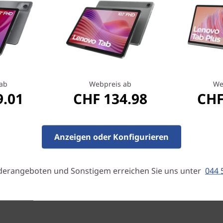
ualität
 für pumpende Beats und
ab
Webpreis ab
We
9.01
CHF 134.98
CHF
ie zwei leistungsstarken JBL
ten Verstärker ausgestattet
. Erleben Sie räumlichen
Anzeigen oder Konfigurieren
derangeboten und Sonstigem erreichen Sie uns unter
044 