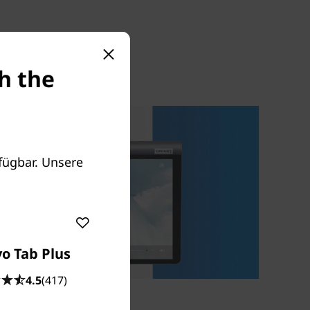
h the
fügbar. Unsere
o Tab Plus
4.5
(417)