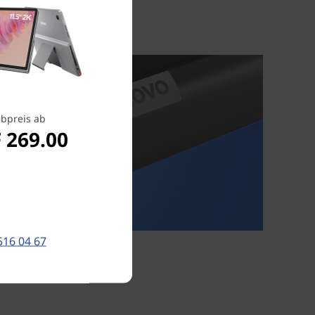
bpreis ab
 269.00
516 04 67