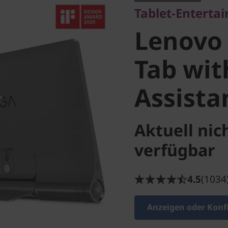
Tablet-Enterta
Tab with
Lenovo
Assistan
Tab wit
Assista
Aktuell nic
verfügbar
4.5
(1034
Anzeigen oder Konf