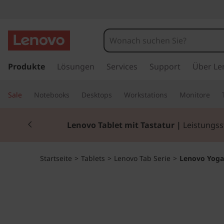
Y
o
g
z
u
Produkte
Lösungen
Services
Support
Über Le
a
m
H
S
Sale
Notebooks
Desktops
Workstations
Monitore
a
u
m
Currently displaying item 2 of 2
p
Lenovo Tablet mit Tastatur |
Leistungsst
t
a
i
n
r
Startseite
>
Tablets
>
Lenovo Tab Serie
>
Lenovo Yoga 
h
a
t
l
t
T
s
p