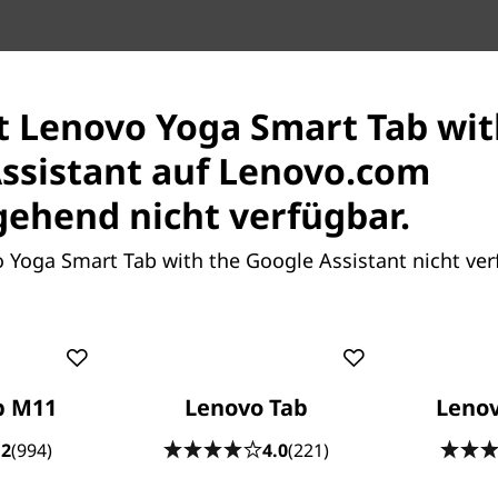
st Lenovo Yoga Smart Tab wit
ssistant auf Lenovo.com
ehend nicht verfügbar.
dqualität aus jedem
o Yoga Smart Tab with the Google Assistant nicht ver
l-HD-IPS-Display. Die
Tab wie In-Cell-TDDI-
n und steigern die
gen Bildschirmzeiten
t schädliches blaues Licht,
b M11
Lenovo Tab
Lenov
.2
(994)
4.0
(221)