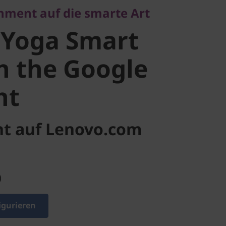
inment auf die smarte Art
 the Google
 Yoga Smart
t
h the Google
nt
ht auf Lenovo.com
)
igurieren