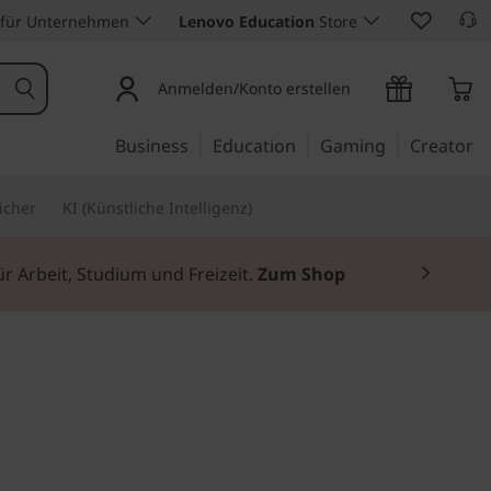
 für Unternehmen
Lenovo Education
Store
Anmelden/Konto erstellen
Business
Education
Gaming
Creator
icher
KI (Künstliche Intelligenz)
ür Arbeit, Studium und Freizeit.
Zum Shop
ent auf die smarte Art
Yoga Smart