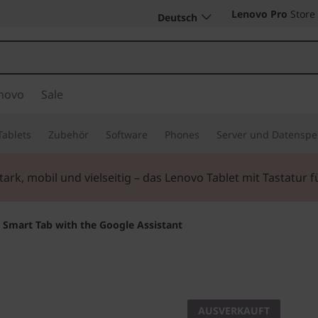
Lenovo Pro
Store
Deutsch
novo
Sale
Tablets
Zubehör
Software
Phones
Server und Datenspe
ark, mobil und vielseitig – das Lenovo Tablet mit Tastatur f
Smart Tab with the Google Assistant
Tablet-Entertainm
Lenovo 
AUSVERKAUFT