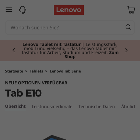
T
zum Hauptinhalt springen
a
b
Currently displaying item 2 of 2
E
Lenovo Tablet mit Tastatur |
Leistungsstark,
mobil und vielseitig – das Lenovo Tablet mit
Tastatur für Arbeit, Studium und Freizeit.
Zum
Shop
1
0
Startseite
>
Tablets
>
Lenovo Tab Serie
NEUE OPTIONEN VERFÜGBAR
Tab E10
Übersicht
Leistungsmerkmale
Technische Daten
Ähnliche