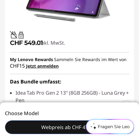
20W-60W
USB PD
CHF 549.01
Inkl. MwSt.
My Lenovo Rewards
Sammeln Sie Rewards im Wert von
CHF15
Jetzt anmelden
Das Bundle umfasst:
Idea Tab Pro Gen 2 13" (8GB 256GB) - Luna Grey +
Pen
Lenovo Folio-Hülle Idea Tab Pro Gen 2
Choose Model
(Wolkengrau)
Voraussichtliche Lieferung 07.08. bei Bestellung bis
Webpreis ab CHF 479.00
Fragen Sie Leo
01:00 morgen