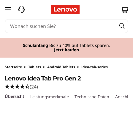
L
zum Hauptinhalt springen
e
n
o
Schulanfang
Bis zu 40% auf Tablets sparen.
Jetzt kaufen
v
o
Startseite
>
Tablets
>
Android Tablets
>
idea-tab-series
Lenovo Idea Tab Pro Gen 2
I
(24)
d
Übersicht
Leistungsmerkmale
Technische Daten
Anschlüs
e
a