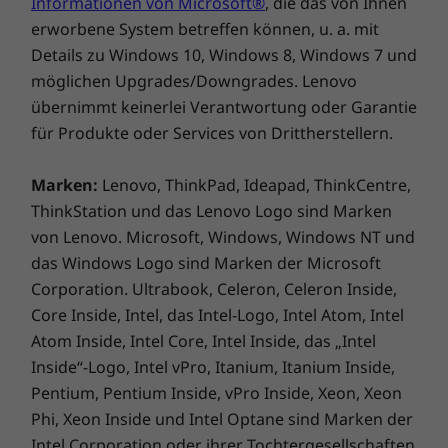
Informationen von Microsoft®
, die das von Ihnen
erworbene System betreffen können, u. a. mit
Details zu Windows 10, Windows 8, Windows 7 und
möglichen Upgrades/Downgrades. Lenovo
übernimmt keinerlei Verantwortung oder Garantie
für Produkte oder Services von Drittherstellern.
Personalisierte Services für optimale
Ergebnisse
Marken:
Lenovo, ThinkPad, Ideapad, ThinkCentre,
ThinkStation und das Lenovo Logo sind Marken
Die zum Aufpreis erhältlichen Smart Office
von Lenovo. Microsoft, Windows, Windows NT und
Professional Services von Lenovo bieten
das Windows Logo sind Marken der Microsoft
individuelle Services, die genau auf die Smart
Corporation. Ultrabook, Celeron, Celeron Inside,
Office Produktreihe zugeschnitten sind, damit
Core Inside, Intel, das Intel-Logo, Intel Atom, Intel
Sie diese hochmodernen Lösungen für die
Atom Inside, Intel Core, Intel Inside, das „Intel
Zusammenarbeit optimal nutzen können. Der
ThinkSmart View für Zoom beinhaltet Premier
Inside“-Logo, Intel vPro, Itanium, Itanium Inside,
Support Services mit den folgenden
Pentium, Pentium Inside, vPro Inside, Xeon, Xeon
Einschränkungen: Premier Support umfasst
Phi, Xeon Inside und Intel Optane sind Marken der
Depot-Service, aber nicht Vor-Ort-Service. Er
Intel Corporation oder ihrer Tochtergesellschaften