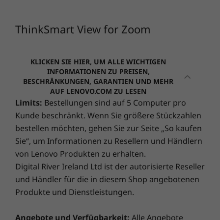
Abmessungen (H x B x T)
14,22 cm x 26,32 cm x 11,136 cm – 12,5 cm
ThinkSmart View for Zoom
Gewicht
1 kg
KLICKEN SIE HIER, UM ALLE WICHTIGEN
INFORMATIONEN ZU PREISEN,
Zertifizierung
BESCHRÄNKUNGEN, GARANTIEN UND MEHR
AUF LENOVO.COM ZU LESEN
Zoom-zertifiziert
Limits:
Bestellungen sind auf 5 Computer pro
Die technischen Daten können je nach Region/Modell variieren.
Kunde beschränkt. Wenn Sie größere Stückzahlen
bestellen möchten, gehen Sie zur Seite „So kaufen
Meetings von zu Hause aus besser
Sie“, um Informationen zu Resellern und Händlern
gestalten
von Lenovo Produkten zu erhalten.
Digital River Ireland Ltd ist der autorisierte Reseller
Zusammenarbeit ist mit dem voice-fähigen
und Händler für die in diesem Shop angebotenen
ThinkSmart View für Zoom ein Kinderspiel.
Produkte und Dienstleistungen.
Führen Sie Sprach- oder Videoanrufe durch,
ohne Ihre laufende Arbeit am PC zu
beeinträchtigen. Sie können sich in Zoom-
Angebote und Verfügbarkeit:
Alle Angebote