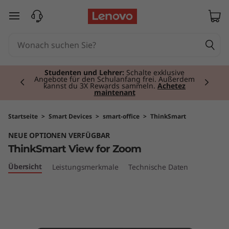
T
zum Hauptinhalt springen
h
i
Currently displaying item 2 of 3
n
Studenten und Lehrer:
Schalte exklusive
Angebote für den Schulanfang frei. Außerdem
kannst du 3X Rewards sammeln.
Achetez
maintenant
k
S
Startseite
>
Smart Devices
>
smart-office
>
ThinkSmart
NEUE OPTIONEN VERFÜGBAR
m
ThinkSmart View for Zoom
a
Übersicht
Leistungsmerkmale
Technische Daten
r
t