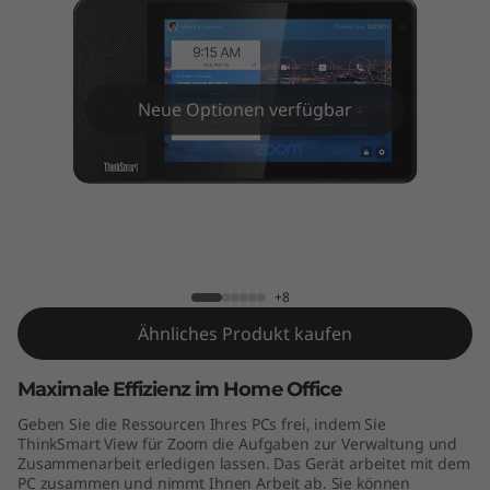
V
i
e
Neue Optionen verfügbar
w
f
o
ThinkSmart View for Zoom
r
+8
Z
Ähnliches Produkt kaufen
o
Maximale Effizienz im Home Office
o
Geben Sie die Ressourcen Ihres PCs frei, indem Sie
ThinkSmart View für Zoom die Aufgaben zur Verwaltung und
m
Zusammenarbeit erledigen lassen. Das Gerät arbeitet mit dem
PC zusammen und nimmt Ihnen Arbeit ab. Sie können