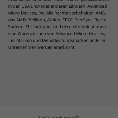
enthält keine Berechtigung für die priorisierte
in den USA und/oder anderen Ländern. Advanced
Arbeits- und Ersatzteilbereitstellung und für
Micro Devices, Inc. Alle Rechte vorbehalten. AMD,
das Lenovo Service Connect-Portal.
das AMD-Pfeillogo, Athlon, EPYC, FreeSync, Ryzen,
Radeon, Threadripper und deren Kombinationen
sind Warenzeichen von Advanced Micro Devices,
Inc. Marken und Dienstleistungsmarken anderer
Die technischen Daten können je nach Region/Modell variieren.
Unternehmen werden anerkannt.
Überlassen Sie den IT-Support ruhig
uns
Ganz gleich, ob Sie ein Business führen oder
Zurück nach oben