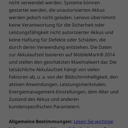
nicht verwendet werden. Systeme können
gestartet werden, die unautorisierten Akkus
werden jedoch nicht geladen. Lenovo übernimmt
keine Verantwortung für die Sicherheit oder
Leistungsfähigkeit nicht autorisierter Akkus und
Die Privatsphäre schützen
keine Haftung für Defekte oder Schäden, die
durch deren Verwendung entstehen. Die Daten
Bleiben Sie dank der Sicherheitsfunktionen des
zur Akkulaufzeit basieren auf MobileMark® 2014
ThinkSmart View für Zoom stets gelassen. Mit
und stellen den geschätzten Maximalwert dar. Die
einer integrierten Kameraabdeckung, einer
tatsächliche Akkulaufzeit hängt von vielen
Stummschalttaste für das Mikrofon und einem
sechsstelligen sicheren Anmeldeverfahren
Faktoren ab, u. a. von der Bildschirmhelligkeit, den
bietet das Gerät Sicherheit und Datenschutz
aktiven Anwendungen, Leistungsmerkmalen,
im Betrieb und im Ruhezustand.
Energiemanagement-Einstellungen, dem Alter und
Zustand des Akkus und anderen
kundenspezifischen Parametern.
Allgemeine Bestimmungen:
Lesen Sie wichtige