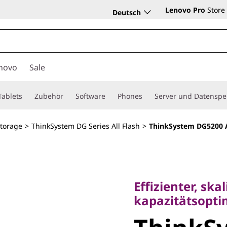
Lenovo Pro
Store
Deutsch
novo
Sale
Tablets
Zubehör
Software
Phones
Server und Datenspe
Storage
>
ThinkSystem DG Series All Flash
>
ThinkSystem DG5200 A
Effizienter, skalie
kapazitätsoptimie
Effizienter, ska
ThinkSy
kapazitätsoptim