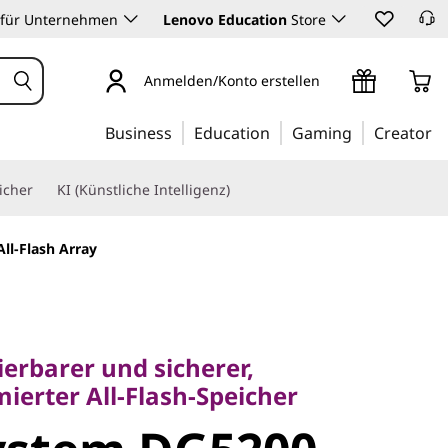
 für Unternehmen
Lenovo Education
Store
Anmelden/Konto erstellen
Business
Education
Gaming
Creator
icher
KI (Künstliche Intelligenz)
ll-Flash Array
rbarer und sicherer,
rter All-Flash-Speicher
lierbarer und sicherer,
stem
ierter All-Flash-Speicher