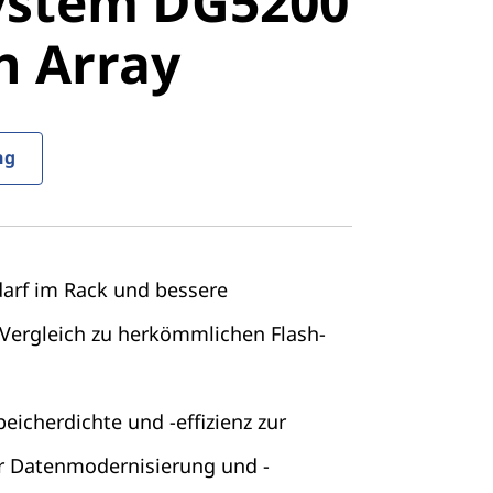
ystem DG5200
ll-Flash
sh Array
ng
darf im Rack und bessere
 Vergleich zu herkömmlichen Flash-
icherdichte und -effizienz zur
r Datenmodernisierung und -