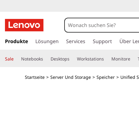
T
h
i
z
u
Produkte
Lösungen
Services
Support
Über Le
n
m
H
k
Sale
Notebooks
Desktops
Workstations
Monitore
a
u
S
p
Startseite
>
Server Und Storage
>
Speicher
>
Unified 
t
y
i
n
s
h
a
t
l
t
e
s
p