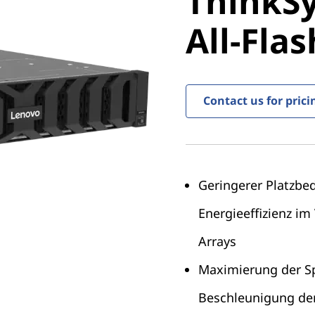
ThinkS
DG5200 A
All-Fla
Array
Contact us for prici
Geringerer Platzbe
Energieeffizienz im
Arrays
Maximierung der Spe
Beschleunigung de