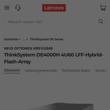
T
zum Hauptinhalt springen
h
i
n
Startseite
>
...
>
ThinkSystem DE Series
k
NEUE OPTIONEN VERFÜGBAR
ThinkSystem DE4000H 4U60 LFF-Hybrid-
S
Flash-Array
y
Übersicht
Leistungsmerkmale
Technische Daten
Services
s
t
e