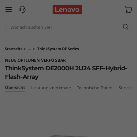
T
zum Hauptinhalt springen
h
i
n
Startseite
>
...
>
ThinkSystem DE Series
k
NEUE OPTIONEN VERFÜGBAR
ThinkSystem DE2000H 2U24 SFF-Hybrid-
S
Flash-Array
y
Übersicht
Leistungsmerkmale
Technische Daten
Services
s
t
e