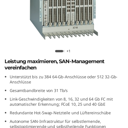
8
G
e
n
7
Lenovo X7-8 Gen 7 Fibre Channel
+1
Director
F
Leistung maximieren, SAN-Management
vereinfachen
i
Unterstützt bis zu 384 64-Gb-Anschlüsse oder 512 32-Gb-
Anschlüsse
b
Gesamtbandbreite von 31 Tb/s
r
Link-Geschwindigkeiten von 8, 16, 32 und 64 Gb FC mit
automatischer Erkennung; FCoE 10, 25 und 40 GbE
e
Redundante Hot-Swap-Netzteile und Lüftereinschübe
C
Autonome SAN-Infrastruktur für selbstlernende,
selbstoptimierende und selbstheilende Funktionen