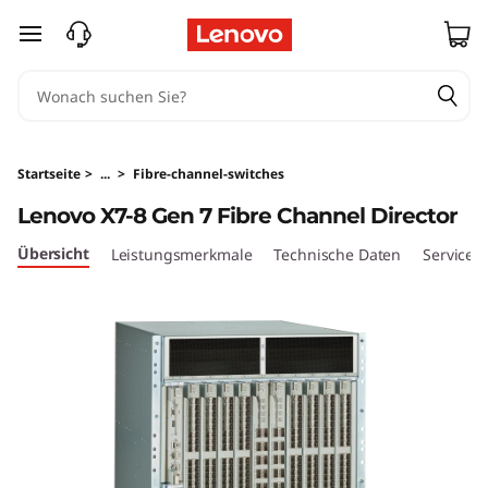
B
zum Hauptinhalt springen
r
o
c
Startseite
>
...
>
Fibre-channel-switches
a
Lenovo X7-8 Gen 7 Fibre Channel Director
d
Übersicht
Leistungsmerkmale
Technische Daten
Services
e
X
7
-