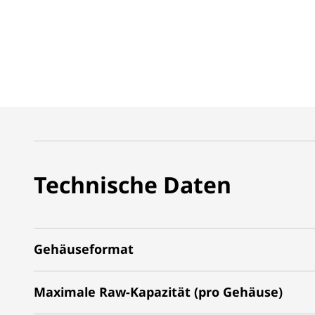
g
e
h
ä
u
s
Technische Daten
e
Gehäuseformat
Maximale Raw-Kapazität (pro Gehäuse)