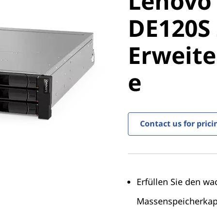
Lenovo
ThinkSy
DE120S 
DE120S 2
Erweit
Erweite
e
se
Contact us for prici
Erfüllen Sie den w
Massenspeicherkap