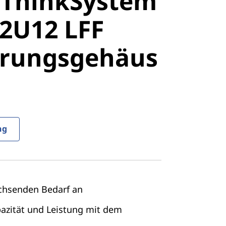
 ThinkSystem
stem
2U12 LFF
U12 LFF
erungsgehäus
rungsgehäu
ng
achsenden Bedarf an
azität und Leistung mit dem