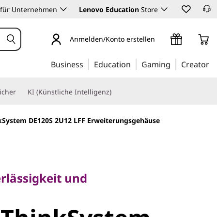
 für Unternehmen
Lenovo Education
Store
Anmelden/Konto erstellen
Business
Education
Gaming
Creator
icher
KI (Künstliche Intelligenz)
kSystem DE120S 2U12 LFF Erweiterungsgehäuse
ässigkeit und
rlässigkeit und