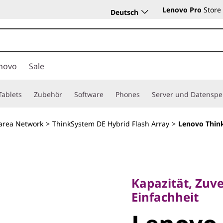
Lenovo Pro
Store
Deutsch
novo
Sale
Tablets
Zubehör
Software
Phones
Server und Datenspe
area Network
>
ThinkSystem DE Hybrid Flash Array
>
Lenovo Thin
Kapazität, Zuverl
Einfachheit
Kapazität, Zuve
Lenovo
Einfachheit