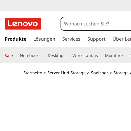
L
e
n
z
u
Produkte
Lösungen
Services
Support
Über Le
o
m
H
v
Sale
Notebooks
Desktops
Workstations
Monitore
a
u
o
p
Startseite
>
Server Und Storage
>
Speicher
>
Storage-
t
T
i
n
h
h
a
i
l
t
n
s
p