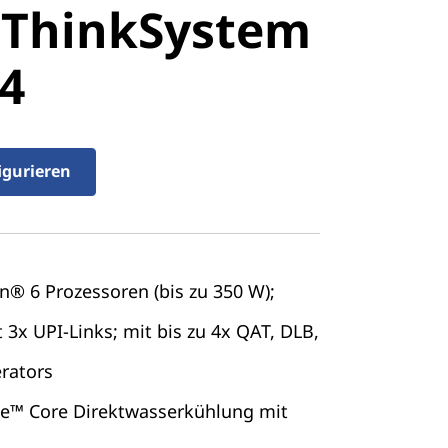
 ThinkSystem
stem SR850
4
igurieren
n® 6 Prozessoren (bis zu 350 W);
3x UPI-Links; mit bis zu 4x QAT, DLB,
rators
ne™ Core Direktwasserkühlung mit