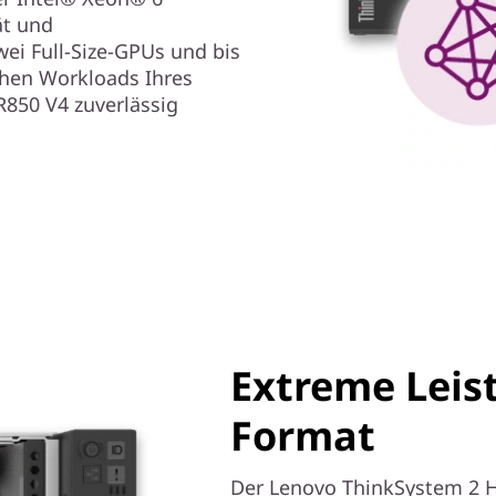
ät und
wei Full-Size-GPUs und bis
chen Workloads Ihres
850 V4 zuverlässig
Extreme Leis
Format
Der Lenovo ThinkSystem 2 HE