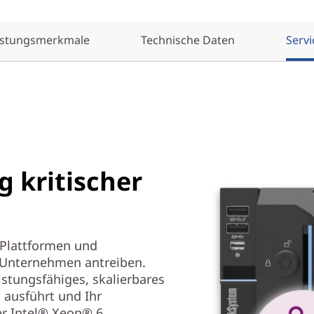
istungsmerkmale
Technische Daten
Servi
 kritischer
Plattformen und
e Unternehmen antreiben.
stungsfähiges, skalierbares
 ausführt und Ihr
er Intel® Xeon® 6