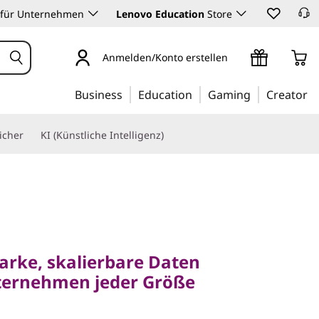
 für Unternehmen
Lenovo Education
Store
Anmelden/Konto erstellen
Business
Education
Gaming
Creator
icher
KI (Künstliche Intelligenz)
ke, skalierbare Daten
rnehmen jeder Größe
arke, skalierbare Daten
ternehmen jeder Größe