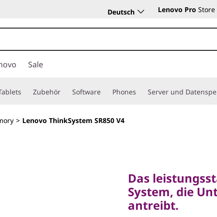
Lenovo Pro
Store
Deutsch
novo
Sale
Tablets
Zubehör
Software
Phones
Server und Datenspe
mory
>
Lenovo ThinkSystem SR850 V4
Das leistungsstar
System, die Unte
Das leistungsst
antreibt.
System, die Un
Lenovo
antreibt.