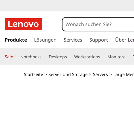
D
i
c
z
u
Produkte
Lösungen
Services
Support
Über Le
h
m
H
t
Sale
Notebooks
Desktops
Workstations
Monitore
a
u
e
p
Startseite
>
Server Und Storage
>
Servers
>
Large Me
t
u
i
n
n
h
a
d
l
t
L
s
p