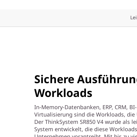
r
m
Le
f
a
k
t
Sichere Ausführung
o
Workloads
r
In-Memory-Datenbanken, ERP, CRM, BI-
Virtualisierung sind die Workloads, di
Der ThinkSystem SR850 V4 wurde als lei
System entwickelt, die diese Workloads
Unternehmen vorantreibt. Mit bis zu vi