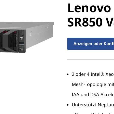
Lenovo
ThinkSy
SR850 V
V4
Anzeigen oder Konf
2 oder 4 Intel® Xeo
Mesh-Topologie mit 
IAA und DSA Accele
Unterstützt Neptu