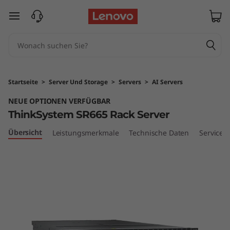
T
zum Hauptinhalt springen
h
i
n
Startseite
>
Server Und Storage
>
Servers
>
AI Servers
k
NEUE OPTIONEN VERFÜGBAR
ThinkSystem SR665 Rack Server
S
Übersicht
Leistungsmerkmale
Technische Daten
Services
y
s
t
e