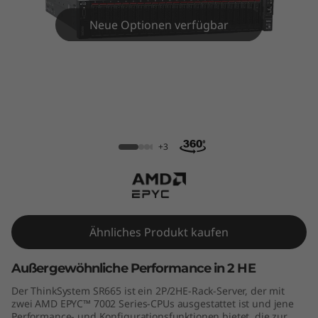
m
Neue Optionen verfügbar
S
R
6
6
ThinkSystem SR665 Rack Server
5
+3
R
a
Ähnliches Produkt kaufen
c
Außergewöhnliche Performance in 2 HE
k
Der ThinkSystem SR665 ist ein 2P/2HE-Rack-Server, der mit
S
zwei AMD EPYC™ 7002 Series-CPUs ausgestattet ist und jene
Performance- und Konfigurationsfunktionen bietet, die zur