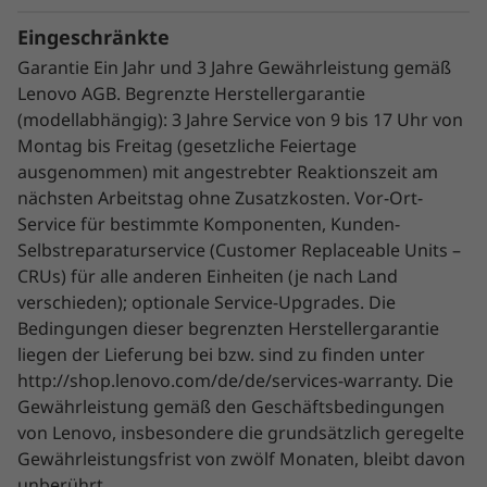
Eingeschränkte
Garantie Ein Jahr und 3 Jahre Gewährleistung gemäß
Lenovo AGB. Begrenzte Herstellergarantie
(modellabhängig): 3 Jahre Service von 9 bis 17 Uhr von
Montag bis Freitag (gesetzliche Feiertage
ausgenommen) mit angestrebter Reaktionszeit am
Innovative Verwaltung
nächsten Arbeitstag ohne Zusatzkosten. Vor-Ort-
Der ThinkSystem SR665 nutzt eine
Service für bestimmte Komponenten, Kunden-
Kombination aus
Lenovo XClarity
Selbstreparaturservice (Customer Replaceable Units –
Management,
ThinkShield
CRUs) für alle anderen Einheiten (je nach Land
Sicherheitsfunktionen und Lenovo Services,
verschieden); optionale Service-Upgrades. Die
um die Bereitstellung, Verwaltung und
Bedingungen dieser begrenzten Herstellergarantie
Wartung des Systems so einfach und sicher
liegen der Lieferung bei bzw. sind zu finden unter
wie möglich zu gestalten.
http://shop.lenovo.com/de/de/services-warranty. Die
Gewährleistung gemäß den Geschäftsbedingungen
XClarity Controller verwendet eine eigene, in
von Lenovo, insbesondere die grundsätzlich geregelte
das System integrierte Management-Engine,
Gewährleistungsfrist von zwölf Monaten, bleibt davon
die zusammen mit XClarity Administrator eine
unberührt.