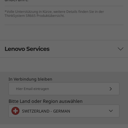
datengestützte, zentrale Übersicht über den
Betrieb im Rechenzentrum liefert.
*Volle Unterstützung in Kürze, weitere Details finden Sie in der
ThinkSystem SR665 Produktübersicht.
Lenovo Services
TruScale Infrastructure Services
In Verbindung bleiben
Lenovo TruScale bietet ein Cloud-ähnliches As-a-
Service-Erlebnis mit Sicherheit und Kontrolle vor Ort.
Hier Email eintragen
Es lässt sich ganz einfach skalieren und bietet Ihnen
Bitte Land oder Region auswählen
die gesamte Leistung und die strategischen Vorteile
der neuesten Rechenzentrums-Hardware über ein Pay-
SWITZERLAND - GERMAN
as-you-go-Geschäftsmodell.
Mehr erforschen