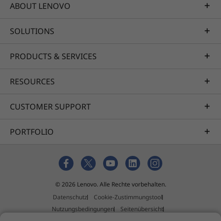
ABOUT LENOVO
Professional Services
SOLUTIONS
Wir erstellen den optimalen Plan, um Sie von Ihrem
PRODUCTS & SERVICES
aktuellen Zustand zu Ihrem gewünschten Ziel zu
bringen. Dazu verwalten wir die End-to-End-
RESOURCES
Architektur, die Hardwareinstallation, die
Datenmigration und die Systembereitstellung. Dieser
CUSTOMER SUPPORT
Ansatz beschleunigt Ihre Zeit bis zur Produktivität und
maximiert Ihren ROI.
PORTFOLIO
Erfahren Sie mehr
Managed Services
© 2026 Lenovo. Alle Rechte vorbehalten.
Mit den Lenovo Managed Services als Unterstützung
Datenschutz
Cookie-Zustimmungstool
Ihres Unternehmens können Leistungen optimiert
Nutzungsbedingungen
Seitenübersicht
sowie Ausfallzeiten begrenzt werden und
Richtlinie für externe Einreichungen
Impressum