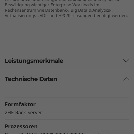
Bewältigung wichtiger Enterprise-Workloads im
e
Rechenzentrum wie Datenbank-, Big Data & Analytics-,
Virtualisierungs-, VDI- und HPC/KI-Lösungen benötigt werden.
r
v
e
r
Leistungsmerkmale
Technische Daten
Einzigartige Performance
Der ThinkSystem SR665 überzeugt bei
softwaredefinierten Workloads, Big Data, VDI
Formfaktor
und Datenbanken durch eine
Lösungsperformance der nächsten
2HE-Rack-Server
Generation und kommt somit dem Bedarf
Prozessoren
moderner Rechenzentren nach immer mehr
Kapazität und Leistung entgegen. Maximieren