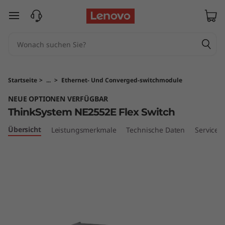
T
zum Hauptinhalt springen
h
i
n
Startseite
>
...
>
Ethernet- Und Converged-switchmodule
k
NEUE OPTIONEN VERFÜGBAR
ThinkSystem NE2552E Flex Switch
S
Übersicht
Leistungsmerkmale
Technische Daten
Services
y
s
t
e