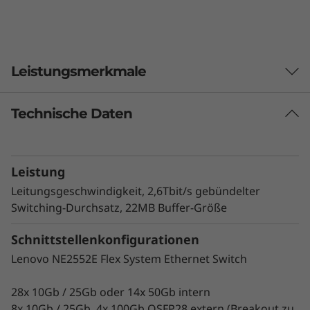
x
S
Leistungsmerkmale
w
i
Technische Daten
Highlights
t
Verbesserte Netzwerkleistung
2,5- bis 5-mal höherer Durchsatz als ein 10Gb-
c
Leistung
Switch
Unterstützt 24x 10Gb, 24x 25Gb oder 50Gb je
h
Leitungsgeschwindigkeit, 2,6Tbit/s gebündelter
Serverknoten
Switching-Durchsatz, 22MB Buffer-Größe
Upstream-Verbindungen bis zu 100Gb
Schnittstellenkonfigurationen
Gepaart mit ThinkSystem QLogic Ethernet-
Adaptern, die Folgendes unterstützen:
Lenovo NE2552E Flex System Ethernet Switch
Einheitlicher Fabric Port (UFP) für NIC-
Virtualisierung
28x 10Gb / 25Gb oder 14x 50Gb intern
Universal Remote Direct Memory Access
8x 10Gb / 25Gb, 4x 100Gb QSFP28 extern (Breakout zu