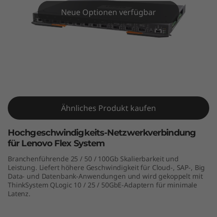
m
Neue Optionen verfügbar
N
E
2
5
ThinkSystem NE2552E Flex Switch
5
Ähnliches Produkt kaufen
2
Hochgeschwindigkeits-Netzwerkverbindung
E
für Lenovo Flex System
Branchenführende 25 / 50 / 100Gb Skalierbarkeit und
F
Leistung. Liefert höhere Geschwindigkeit für Cloud-, SAP-, Big
Data- und Datenbank-Anwendungen und wird gekoppelt mit
l
ThinkSystem QLogic 10 / 25 / 50GbE-Adaptern für minimale
Latenz.
e