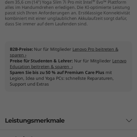
®
dem 35,6 cm (14") Yoga Slim 7i Pro mit Intel
Evo™ Plattform
l
alles im Handumdrehen erledigen. Die KI-optimierte Leistung
passt sich Ihren Anforderungen an. Erstklassige Konnektivität
)
kombiniert mit einer unglaublichen Akkulaufzeit sorgt dafür,
dass Sie immer auf dem Laufenden sind.
B2B-Preise:
Nur für Mitglieder
Lenovo Pro beitreten &
sparen ›
Preise für Studenten & Lehrer:
Nur für Mitglieder
Lenovo
Education beitreten & sparen ›
Sparen Sie bis zu 50 % auf Premium Care Plus
mit
Legion, Idea und Yoga PCs: schnellste Reparaturen,
Support und Extras
Leistungsmerkmale