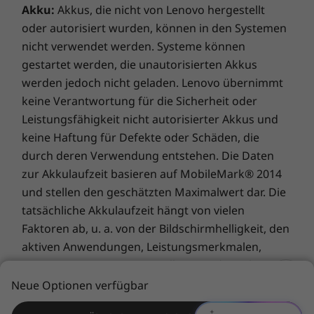
den blitzschnellen Gigabit-Geschwindigkeiten
Akku:
Akkus, die nicht von Lenovo hergestellt
®
von Intel
WiFi 6 und einem Thunderbolt™ 4-
oder autorisiert wurden, können in den Systemen
Anschluss für schnelle Datenübertragungen
nicht verwendet werden. Systeme können
und zügiges Laden.
gestartet werden, die unautorisierten Akkus
werden jedoch nicht geladen. Lenovo übernimmt
keine Verantwortung für die Sicherheit oder
Leistungsfähigkeit nicht autorisierter Akkus und
keine Haftung für Defekte oder Schäden, die
durch deren Verwendung entstehen. Die Daten
zur Akkulaufzeit basieren auf MobileMark® 2014
und stellen den geschätzten Maximalwert dar. Die
tatsächliche Akkulaufzeit hängt von vielen
Faktoren ab, u. a. von der Bildschirmhelligkeit, den
Überzeugende Grafikleistung
aktiven Anwendungen, Leistungsmerkmalen,
Ob Sie Videos streamen oder bearbeiten: Die
Energiemanagement-Einstellungen, dem Alter und
®
®
e
integrierte Intel
Iris
X
Grafik sorgt für eine
Zustand des Akkus und anderen
Neue Optionen verfügbar
nahtlosere, detailliertere und lebendigere
kundenspezifischen Parametern.
Benutzererfahrung. Sie können Ihr Notebook