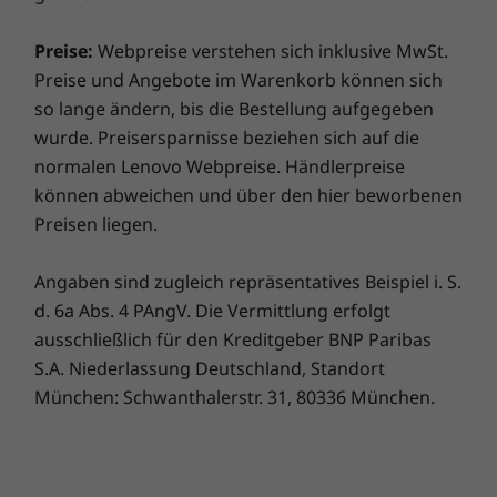
Optional: Touchfähiges Glas-Display
Jetzt kaufen
Jetzt k
einjährigen Akkugarantiedauer für dieses Upgrade
Optional: Doppelt sandgestrahlt
entscheiden, ist ihr Akku drei Jahre lang versichert.
Preise:
Webpreise verstehen sich inklusive MwSt.
Und es kommt noch besser: Auch im Falle eines
Preise und Angebote im Warenkorb können sich
Die technischen Daten können je nach Region variieren.
Vergleichen
Vergleichen
Vergle
Akkuaustauschs sind Sie abgesichert, falls es doch
so lange ändern, bis die Bestellung aufgegeben
einmal Probleme geben sollte. Verbessern Sie Ihr
wurde. Preisersparnisse beziehen sich auf die
Erlebnis noch weiter, indem Sie auf einen Vor-Ort-
Sämtliches ansehen Notebooks und Ultrabooks
normalen Lenovo Webpreise. Händlerpreise
Service upgraden. Lenovo vereint Notebook-
können abweichen und über den hier beworbenen
Performance und Versicherungsschutz in einem
Preisen liegen.
erstklassigen Paket!
Äußerst reaktionsschnell und enorm
Angaben sind zugleich repräsentatives Beispiel i. S.
produktiv
d. 6a Abs. 4 PAngV. Die Vermittlung erfolgt
Intel® Evo™ bietet die bahnbrechende
ausschließlich für den Kreditgeber BNP Paribas
®
Leistung von Intel
Core™ Prozessoren der 11.
S.A. Niederlassung Deutschland, Standort
®
®
e
Generation und der Intel
Iris
X
Grafik. Das
München: Schwanthalerstr. 31, 80336 München.
mit Technologien des maschinellen Lernens
optimierte Yoga Slim 7i Pro bietet eine äußerst
reaktionsschnelle, intuitive Performance mit