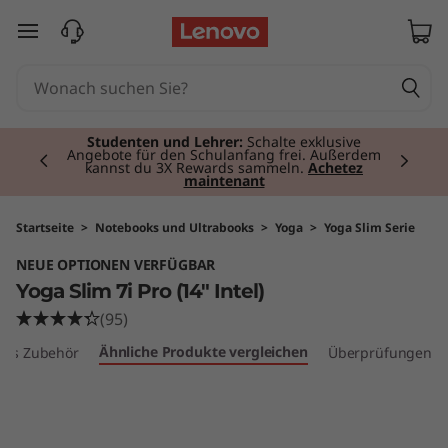
Y
zum Hauptinhalt springen
o
g
Currently displaying item 2 of 3
a
Studenten und Lehrer:
Schalte exklusive
Angebote für den Schulanfang frei. Außerdem
kannst du 3X Rewards sammeln.
Achetez
maintenant
S
l
Startseite
>
Notebooks und Ultrabooks
>
Yoga
>
Yoga Slim Serie
NEUE OPTIONEN VERFÜGBAR
i
Yoga Slim 7i Pro (14" Intel)
m
(95)
Ähnliche Produkte vergleichen
les Zubehör
Überprüfungen
7
i