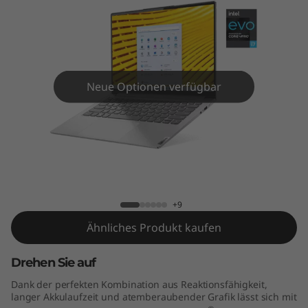
P
r
o
(
Neue Optionen verfügbar
1
4
Yoga Slim 7i Pro (14" Intel)
"
I
+9
Ähnliches Produkt kaufen
n
t
Drehen Sie auf
Dank der perfekten Kombination aus Reaktionsfähigkeit,
e
langer Akkulaufzeit und atemberaubender Grafik lässt sich mit