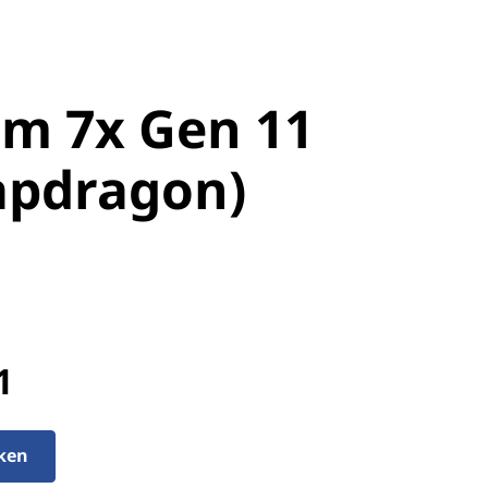
m 7x Gen 11
im 7x Gen 11
pdragon)
apdragon)
1
cken