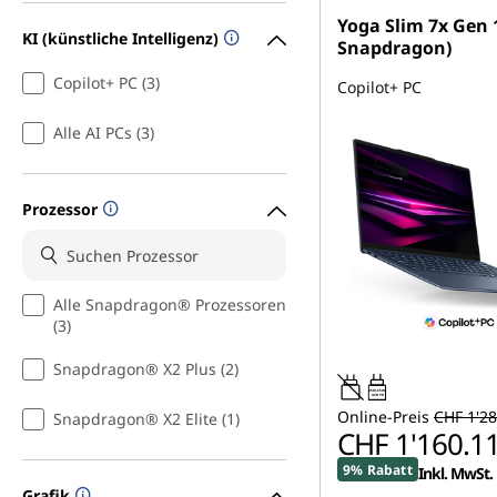
Yoga Slim 7x Gen 
KI (künstliche Intelligenz)
Snapdragon)
Copilot+ PC (3)
Copilot+ PC
Alle AI PCs (3)
Prozessor
Alle Snapdragon® Prozessoren
(3)
Snapdragon® X2 Plus (2)
45W-65W
USB PD
Online-Preis
CHF 1'28
Snapdragon® X2 Elite (1)
CHF 1'160.1
9% Rabatt
Inkl. MwSt.
Grafik