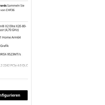
Sammeln Sie
ards
 von
CHF36
® X2 Elite X2E-80-
sor (4,70 GHz)
1 Home Arm64
 Grafik
DR5X-9523MT/s
.2 2242 PCIe 4.0 QLC
(1920 x 1200),
gelnd, Touch, HDR
ack, 100% DCI-P3,
60 Hz, glas
nfigurieren