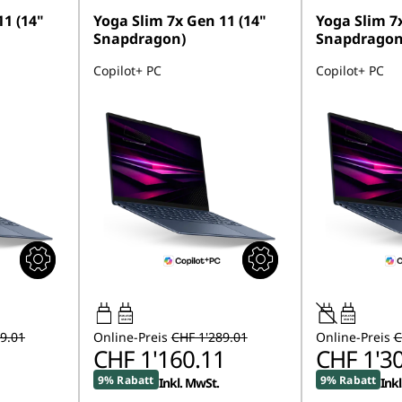
11 (14"
Yoga Slim 7x Gen 11 (14"
Yoga Slim 7x
Snapdragon)
Snapdragon
Copilot+ PC
Copilot+ PC
45W-65W
45W-65W
USB PD
USB PD
9.01
Online-Preis
CHF 1'289.01
Online-Preis
C
1
CHF 1'160.11
CHF 1'3
9% Rabatt
9% Rabatt
Inkl. MwSt.
Ink