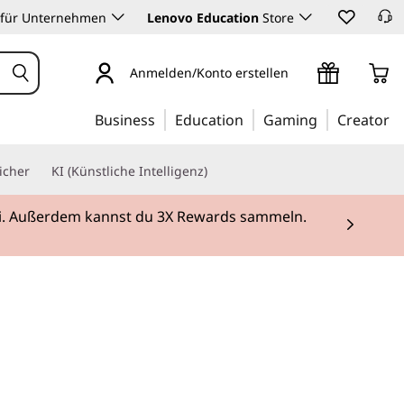
 für Unternehmen
Lenovo Education
Store
Anmelden/Konto erstellen
Business
Education
Gaming
Creator
icher
KI (Künstliche Intelligenz)
rei. Außerdem kannst du 3X Rewards sammeln.