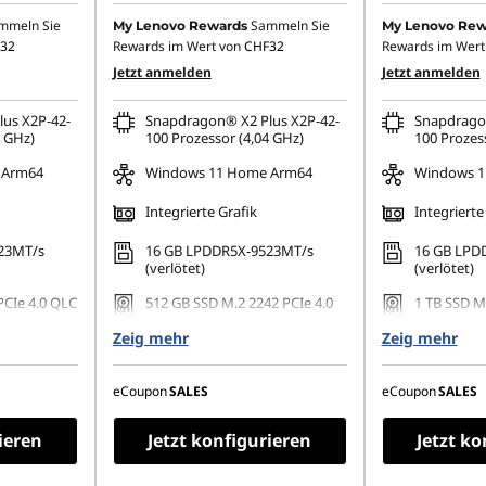
mmeln Sie
Sammeln Sie
My Lenovo Rewards
My Lenovo Rew
32
Rewards im Wert von
CHF32
Rewards im Wert
Jetzt anmelden
Jetzt anmelden
us X2P-42-
Snapdragon® X2 Plus X2P-42-
Snapdragon
4 GHz)
100 Prozessor (4,04 GHz)
100 Prozes
 Arm64
Windows 11 Home Arm64
Windows 1
Integrierte Grafik
Integrierte
23MT/s
16 GB LPDDR5X-9523MT/s
16 GB LPD
(verlötet)
(verlötet)
PCIe 4.0 QLC
512 GB SSD M.2 2242 PCIe 4.0
1 TB SSD M
QLC
Zeig mehr
Zeig mehr
1200),
14" WUXGA 
14" WUXGA (1920 x 1200),
on-Touch,
OLED, spie
OLED, spiegelnd, Non-Touch,
, 100% DCI-
500 True Bl
HDR 500 True Black, 100% DCI-
eCoupon
SALES
eCoupon
SALES
z
400 cd/m², 
P3, 400 cd/m², 60 Hz
ieren
Jetzt konfigurieren
Jetzt ko