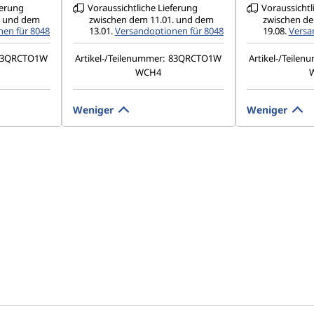
ferung
Voraussichtliche Lieferung
Voraussichtl
. und dem
zwischen dem 11.01. und dem
zwischen de
en für 8048
13.01.
Versandoptionen für 8048
19.08.
Versa
83QRCTO1W
Artikel-/Teilenummer:
83QRCTO1W
Artikel-/Teilen
WCH4
Weniger
Weniger