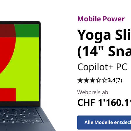
Mobile Power
Yoga Sli
Mobile Power
Yoga Sl
(14" Sna
(14" Sn
Copilot+ PC
3.4
(7)
Webpreis ab
CHF 1'160.1
Alle Modelle entde