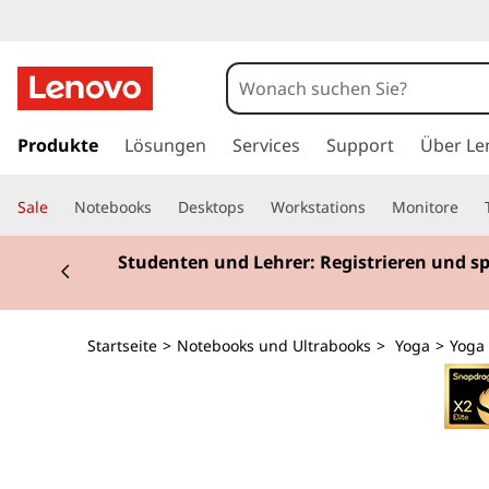
Y
o
g
z
u
Produkte
Lösungen
Services
Support
Über Le
a
m
H
S
Sale
Notebooks
Desktops
Workstations
Monitore
a
u
l
Currently displaying item 2 of 3
Studenten und Lehrer: Registrieren und s
p
t
i
i
n
m
Startseite
>
Notebooks und Ultrabooks
>
Yoga
>
Yoga 
h
a
7
l
t
x
s
p