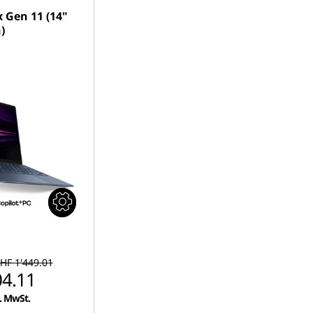
 Gen 11 (14"
)
HF 1'449.01
04.11
l. MwSt.