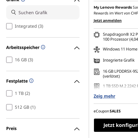
Sa
My Lenovo Rewards
Rewards im Wert von
CHF
Jetzt anmelden
Integrated (3)
Snapdragon® X2 Pl
100 Prozessor (4,0
Arbeitsspeicher
Windows 11 Home
16 GB (3)
Integrierte Grafik
16 GB LPDDR5X-95
(verlötet)
Festplatte
1 TB SSD M.2 2242 
1 TB (2)
Zeig mehr
14" WUXGA (1920 x 
OLED, spiegelnd, N
512 GB (1)
HDR 500 True Black
eCoupon
SALES
P3, 400 cd/m², 60 H
Jetzt konfigur
Preis