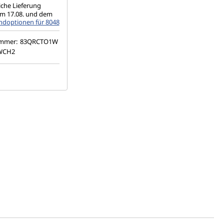
iche Lieferung
m 17.08. und dem
ndoptionen für 8048
ummer:
83QRCTO1W
WCH2