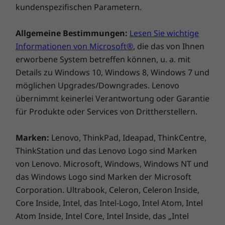
kundenspezifischen Parametern.
Allgemeine Bestimmungen:
Lesen Sie wichtige
Informationen von Microsoft®
, die das von Ihnen
erworbene System betreffen können, u. a. mit
Stift separat erhältlich.
Details zu Windows 10, Windows 8, Windows 7 und
möglichen Upgrades/Downgrades. Lenovo
Ihre eigene persönliche Assistentin
übernimmt keinerlei Verantwortung oder Garantie
Das Convertible-Notebook Yoga 6 Gen 7 passt
für Produkte oder Services von Drittherstellern.
sich Ihrem Stil an. Skizzieren, tippen, touchen
oder wischen – alles ist möglich. Sie können
Marken:
Lenovo, ThinkPad, Ideapad, ThinkCentre,
Ihren Gerät auch Sprachbefehle erteilen – mit
ThinkStation und das Lenovo Logo sind Marken
Windows Cortana, Amazon Alexa und dem
von Lenovo. Microsoft, Windows, Windows NT und
Lenovo Voice Assistant möchten Sie
das Windows Logo sind Marken der Microsoft
womöglich nie wieder tippen!
Corporation. Ultrabook, Celeron, Celeron Inside,
Core Inside, Intel, das Intel-Logo, Intel Atom, Intel
Atom Inside, Intel Core, Intel Inside, das „Intel