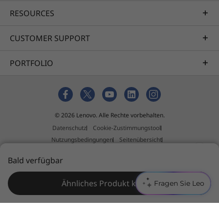
unterstützten Umweltprojekte verlassen
RESOURCES
können. Dazu gehören die Verbesserung
erneuerbarer Energien, die Verringerung der
CUSTOMER SUPPORT
Luftverschmutzung und die Verbesserung
einer sicheren Abfallentsorgung.
PORTFOLIO
Die technischen Daten können je nach Region/Modell variieren.
© 2026 Lenovo. Alle Rechte vorbehalten.
Datenschutz
Cookie-Zustimmungstool
Nutzungsbedingungen
Seitenübersicht
Richtlinie für externe Einreichungen
Impressum
Bald verfügbar
Allgemeine Geschäftsbedingungen (AGB)
Ähnliches Produkt kaufen
Fragen Sie Leo