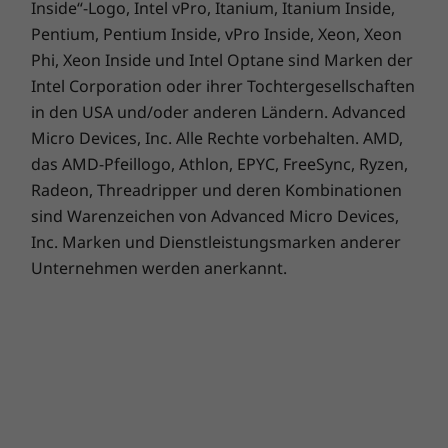
Inside“-Logo, Intel vPro, Itanium, Itanium Inside,
Pentium, Pentium Inside, vPro Inside, Xeon, Xeon
Phi, Xeon Inside und Intel Optane sind Marken der
Intel Corporation oder ihrer Tochtergesellschaften
in den USA und/oder anderen Ländern. Advanced
Micro Devices, Inc. Alle Rechte vorbehalten. AMD,
das AMD-Pfeillogo, Athlon, EPYC, FreeSync, Ryzen,
Radeon, Threadripper und deren Kombinationen
sind Warenzeichen von Advanced Micro Devices,
Inc. Marken und Dienstleistungsmarken anderer
Unternehmen werden anerkannt.
Intelligente Funktionen sorgen für
zusätzlichen Komfort
Benutzerfreundlichkeit ist in vielerlei Hinsicht
geboten mit dem 2-in-1-Notebook Yoga 6 Gen
7. Mit der Full HD-Infrarotkamera (IR) können
Sie sich mit Gesichtserkennung sicher