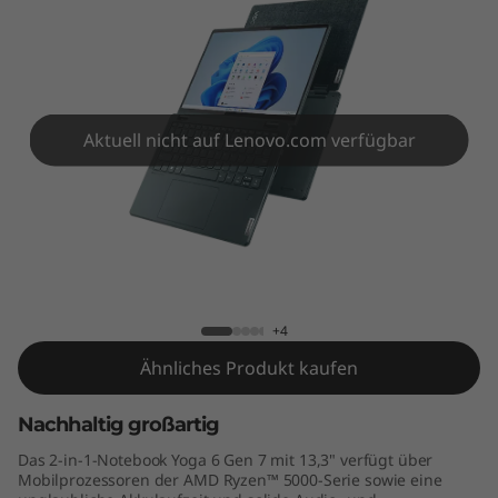
1
3
"
A
Aktuell nicht auf Lenovo.com verfügbar
M
D
Yoga 6 Gen 7 (13" AMD)
)
+4
Ähnliches Produkt kaufen
Nachhaltig großartig
Das 2-in-1-Notebook Yoga 6 Gen 7 mit 13,3" verfügt über
Mobilprozessoren der AMD Ryzen™ 5000-Serie sowie eine