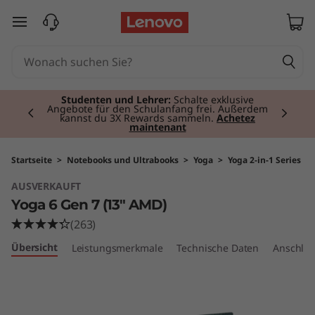
Y
zum Hauptinhalt springen
o
g
Currently displaying item 2 of 3
a
Studenten und Lehrer:
Schalte exklusive
Angebote für den Schulanfang frei. Außerdem
kannst du 3X Rewards sammeln.
Achetez
maintenant
6
G
Startseite
>
Notebooks und Ultrabooks
>
Yoga
>
Yoga 2-in-1 Series
AUSVERKAUFT
e
Yoga 6 Gen 7 (13" AMD)
n
(263)
Übersicht
Leistungsmerkmale
Technische Daten
Anschlüs
7
(