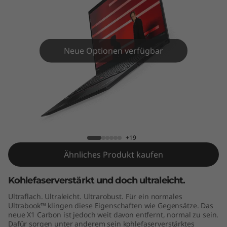
C
a
r
Neue Optionen verfügbar
b
o
n
ThinkPad X1 Carbon (5th Gen)
G
+19
e
Ähnliches Produkt kaufen
n
Kohlefaserverstärkt und doch ultraleicht.
5
Ultraflach. Ultraleicht. Ultrarobust. Für ein normales
Ultrabook™ klingen diese Eigenschaften wie Gegensätze. Das
neue X1 Carbon ist jedoch weit davon entfernt, normal zu sein.
Dafür sorgen unter anderem sein kohlefaserverstärktes