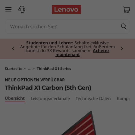
T
zum Hauptinhalt springen
h
i
Currently displaying item 2 of 3
n
Studenten und Lehrer:
Schalte exklusive
Angebote für den Schulanfang frei. Außerdem
kannst du 3X Rewards sammeln.
Achetez
maintenant
k
P
Startseite
>
...
>
ThinkPad X1 Series
NEUE OPTIONEN VERFÜGBAR
a
ThinkPad X1 Carbon (5th Gen)
d
Übersicht
Leistungsmerkmale
Technische Daten
Kompati
X
1