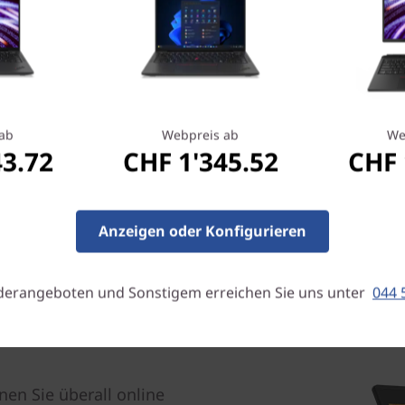
Geprüfte Haltbarkeit
Das X13 Yoga wird auf 12 mi
und mehr als 200 Qualitäts
unter Extrembedingungen re
Wildnis, Wüstensandstürme,
ab
Webpreis ab
We
Erschütterungen – das Gerät
43.72
CHF 1'345.52
CHF 
auch kommen mag.
Anzeigen oder Konfigurieren
derangeboten und Sonstigem erreichen Sie uns unter
044 
en Sie überall online