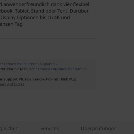
nd anwenderfreundlich dank vier flexibel
book, Tablet, Stand oder Tent. Darüber
 Display-Optionen bis zu 4K und
ganzen Tag
der
Lenovo Pro beitreten & sparen ›
rer:
Nur für Mitglieder
Lenovo Education beitreten &
er Support Plus
bei Lenovo Pro mit Think PCs:
port und Extras
gleichen
Services
Überprüfungen