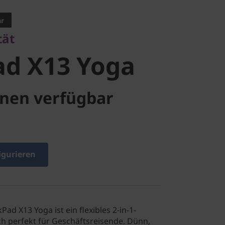
d X13
ar
tät
ad X13 Yoga
nen verfügbar
igurieren
Pad X13 Yoga ist ein flexibles 2-in-1-
h perfekt für Geschäftsreisende. Dünn,