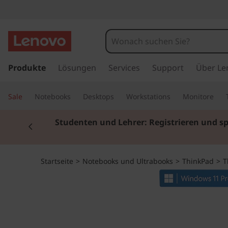
T
h
i
z
u
Produkte
Lösungen
Services
Support
Über Le
n
m
H
k
Sale
Notebooks
Desktops
Workstations
Monitore
a
u
P
Currently displaying item 3 of 3
p
Pr
t
a
i
n
d
Startseite
>
Notebooks und Ultrabooks
>
ThinkPad
>
T
h
a
X
l
t
1
s
p