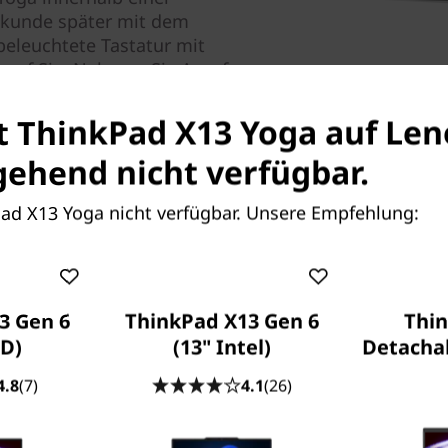
ekunde später mit dem
beleuchtete Tastatur mit
 auf Sie: Nehmen Sie Anrufe
e.
st ThinkPad X13 Yoga auf Le
ehend nicht verfügbar.
Pad X13 Yoga nicht verfügbar. Unsere Empfehlung:
Ausdauernder Akku
3 Gen 6
ThinkPad X13 Gen 6
Thi
D)
(13" Intel)
Detachab
Das X13 Yoga 2-in-1-Noteboo
ganzen Tag. Sollten dem Ak
4.8
(7)
4.1
(26)
können Sie ihn mittels Schn
auf 80 % laden.