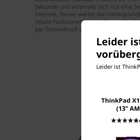
Sekunde und verbindet sich nur eine S
Internet. Ferner wartet die hintergrund
neuen Funktionen für die Tasten F9–F11
per Tastendruck an oder beenden Sie si
Leider i
vorüberg
Leider ist Think
ThinkPad X1
(13" AM