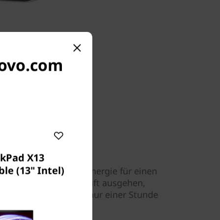
novo.com
nkPad X13
le (13" Intel)
k bietet Ihnen Akkuenergie für einen
ku dennoch mal der Saft ausgehen,
ellladetechnologie in nur einer Stunde