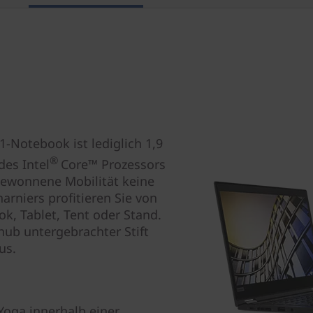
1-Notebook ist lediglich 1,9
®
des Intel
Core™ Prozessors
gewonnene Mobilität keine
arniers profitieren Sie von
ok, Tablet, Tent oder Stand.
hub untergebrachter Stift
us.
oga innerhalb einer