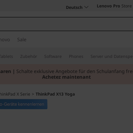
Lenovo Pro
Store
Deutsch
novo
Sale
Tablets
Zubehör
Software
Phones
Server und Datenspe
emium-Tablets I
Persönlich, leistungsstark, mobil.
Jetzt Ka
hinkPad X Serie
>
ThinkPad X13 Yoga
Mobile Flexibilit