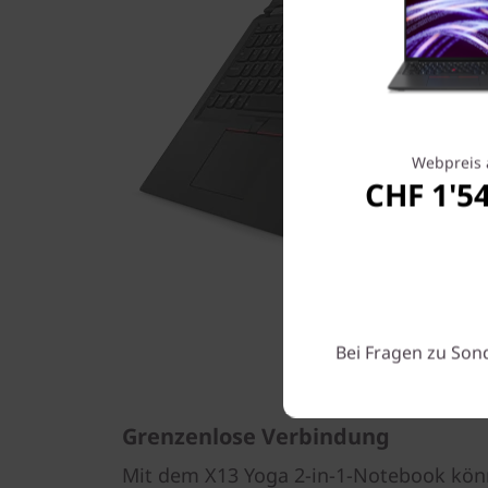
Webpreis 
CHF 1'5
Bei Fragen zu Son
Grenzenlose Verbindung
Mit dem X13 Yoga 2-in-1-Notebook könn