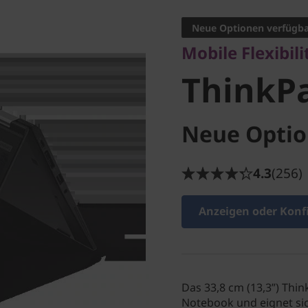
ThinkPa
Neue Optionen verfügb
Mobile Flexibili
Yoga
ThinkP
Neue Optio
4.3
(256)
Anzeigen oder Konf
Das 33,8 cm (13,3”) Think
Notebook und eignet sic