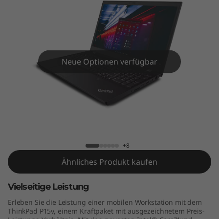
5
v
(
1
Neue Optionen verfügbar
5
,
ThinkPad P15v (15,6" Intel)
6
"
+8
Ähnliches Produkt kaufen
I
n
Vielseitige Leistung
Erleben Sie die Leistung einer mobilen Workstation mit dem
t
ThinkPad P15v, einem Kraftpaket mit ausgezeichnetem Preis-