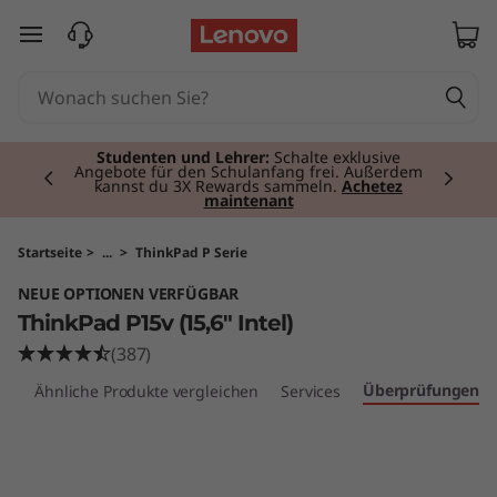
T
zum Hauptinhalt springen
h
i
Currently displaying item 2 of 3
n
Studenten und Lehrer:
Schalte exklusive
Angebote für den Schulanfang frei. Außerdem
kannst du 3X Rewards sammeln.
Achetez
maintenant
k
P
Startseite
>
...
>
ThinkPad P Serie
NEUE OPTIONEN VERFÜGBAR
a
ThinkPad P15v (15,6" Intel)
d
(387)
Überprüfungen
en
Ähnliche Produkte vergleichen
Services
P
1