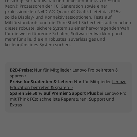
Leistungs-Verhältnis. Mit den neuesten Intel® Core™und
e
Xeon® Prozessoren der 10. Generation sowie einer
professionellen NVIDIA® Quadro® Grafik bietet das P15v
solide Display- und Konnektivitätsoptionen. Tests auf
l
Militärstandards und die ThinkShield Sicherheitssuite machen
dieses robuste, sichere System zu einer hervorragenden Wahl
)
für die weiterführende Schulen, Softwareentwicklung und
mehr für alle, die ein robustes, zuverlässiges und
kostengünstiges System suchen.
B2B-Preise:
Nur für Mitglieder
Lenovo Pro beitreten &
sparen ›
Preise für Studenten & Lehrer:
Nur für Mitglieder
Lenovo
Education beitreten & sparen ›
Sparen Sie 50 % auf Premier Support Plus
bei Lenovo Pro
mit Think PCs: schnellste Reparaturen, Support und
Extras