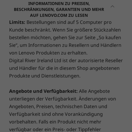
Xeon
Prozessor mit bis zu 8 Kernen und bis
prädiktiven Warnmeldungen, die vor Problemen
Up to 4TB M.2 NVMe PCIe SSD
INFORMATIONEN ZU PREISEN,
Intel)
Intel)
warnen, bevor diese überhaupt auftreten.
®
®
BESCHRÄNKUNGEN, GARANTIEN UND MEHR
zu NVIDIA
Quadro
P620 Grafik – mit dieser
AUF LENOVO.COM ZU LESEN
(387)
(2)
(1
Kombination wird das ThinkPad P15v selbst
Design
Limits:
Bestellungen sind auf 5 Computer pro
den Anforderungen der anspruchsvollsten
ADP
Kunde beschränkt. Wenn Sie größere Stückzahlen
Benutzer und Entwickler gerecht. Zudem ist es
Displaytyp
bestellen möchten, gehen Sie zur Seite „So kaufen
für branchenführende Software wie
Schützen Sie Ihren PC mit Lenovos Accidental Damage
Up to 15.6" UHD (3840 x 2160) OLED touchscreen
Sie“, um Informationen zu Resellern und Händlern
®
®
®
Protection: dem ultimativen Schutzschild gegen böse
AutoCAD
, CATIA
, Creo
und mehr ISV-
von Lenovo Produkten zu erhalten.
Überraschungen! Schluss mit unvorhergesehenen
zertifiziert.
Digital River Ireland Ltd ist der autorisierte Reseller
Reparaturkosten. Zahlen Sie einmalig einen Betrag im
Sonstiges
Webpreis ab
Webpreis 
Voraus und profitieren Sie so von Einsparungen von
und Händler für die in diesem Shop angebotenen
CHF 2'159.10
CHF 1'6
28% bis 80%. Unsere Technikexperten, ausgestattet mit
Produkte und Dienstleistungen.
Brand
Lenovos hochmodernen Diagnoseprogrammen, decken
ThinkPad
versteckte Schäden auf und beugen so bösen
Prozessor
Prozessor
Prozesso
Angebote und Verfügbarkeit:
Alle Angebote
Up to Intel®
Überraschungen vor!
Bis zu Intel®
Bis zu Int
unterliegen der Verfügbarkeit. Änderungen von
Xeon® W-10855M
Core™ Ultra 9
Core™ Ultr
Angeboten, Preisen, technischen Daten und
with vPro™ or up
185H Prozessor
285H auf d
to 10th Gen
mit vPro®
vPro® Plat
Verfügbarkeit sind ohne Vorankündigung
Smart Performance
Intel® Core™ i9
vorbehalten. Falls ein Produkt nicht mehr
Lenovo Smart Performance verbessert Ihre
verfügbar oder ein Preis- oder Tippfehler
Betriebssystem
Betriebssystem
Betriebs