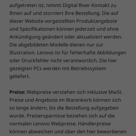
Computernutzung! Verleihen Sie Ihrem Computer
aufgetreten ist, nimmt Digital River Kontakt zu
Up to Windows 10
Bis zu Windows
Bis Windo
mehr Leistung für einen reibungslosen Betrieb und
Pro for
11 Pro
Pro
Ihnen auf und storniert Ihre Bestellung. Die auf
rasend schnelle Ladezeiten. Profitieren Sie von einer
Workstations
dieser Website vorgestellten Produktangebote
schnelleren und zuverlässigeren Internetverbindung
und Spezifikationen können jederzeit und ohne
und verbesserter Konnektivität. Schützen Sie Ihre IT-
Hauptspeicher
Hauptspeicher
Hauptspe
Ankündigung geändert oder aktualisiert werden.
Up to 128GB
Investitionen, indem Sie Adware, Malware und andere
Bis zu 96 GB DDR5
Bis zu 96 
Ideen mühelos umsetzen
DDR5, 2 x 
Die abgebildeten Modelle dienen nur zur
Bedrohungen effizient abwehren. Entfesseln Sie das
CSODIMM
Auf dem 4K-UHD-Display (3.840 x 2.160) des
Illustration. Lenovo ist für fehlerhafte Abbildungen
Potenzial für eine spannende virtuelle Reise!
(6400 MT/s
ThinkPad P15v können Sie jedes Detail deutlich
oder Druckfehler nicht verantwortlich. Die hier
sehen und bearbeiten. Mit den präzisen, satten
gezeigten PCs werden mit Betriebssystem
Massenspeiche
Massens
®
Farben von Dolby Vision
HDR sowie Dolby
r
r
geliefert.
Up to 4TB M.2
Bis zu 2 
Atmos®-zertifiziertem Sound bietet es ein
NVMe PCIe SSD
M.2 PCIe G
beeindruckendes Klang- und Seherlebnis.
Preise:
Webpreise verstehen sich inklusive MwSt.
Performan
Preise und Angebote im Warenkorb können sich
so lange ändern, bis die Bestellung aufgegeben
Jetzt kaufen
Jetzt k
wurde. Preisersparnisse beziehen sich auf die
normalen Lenovo Webpreise. Händlerpreise
Vergleichen
Vergleichen
Vergle
können abweichen und über den hier beworbenen