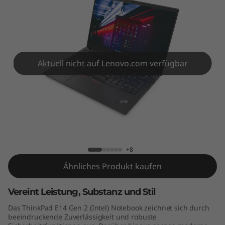
4
G
e
n
Aktuell nicht auf Lenovo.com verfügbar
2
(
ThinkPad E14 Gen 2 (Intel)
I
n
+8
Ähnliches Produkt kaufen
t
e
Vereint Leistung, Substanz und Stil
Das ThinkPad E14 Gen 2 (Intel) Notebook zeichnet sich durch
l
beeindruckende Zuverlässigkeit und robuste