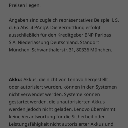
Preisen liegen.
können, abhängig von vielen Faktoren wie der Rechenkapazität von Host und
Die KI-basierte Geräuschunterdrückung im
Sämtliches ansehen Notebooks und Ultrabooks
eingebetteten Mikrofon optimiert Meetings
Peripheriegeräten, Dateiattributen, Systemkonfiguration und Betriebsumgebungen,
Angaben sind zugleich repräsentatives Beispiel i. S.
auf Ihrem ThinkPad E14 Gen 2 Notebook.
variieren und geringer ausfallen als erwartet.
d. 6a Abs. 4 PAngV. Die Vermittlung erfolgt
Wählen Sie zwischen vordefinierten Modi für
ausschließlich für den Kreditgeber BNP Paribas
Tastatur
nahtlose Konferenzen – ob im Café oder in
S.A. Niederlassung Deutschland, Standort
Ihrem Heimbüro. Die dynamische Kühlung
Spritzwassergeschützt
München: Schwanthalerstr. 31, 80336 München.
steuert die Arbeitstemperatur für eine
Optional: Weiße LED-Hintergrundbeleuchtung
optimale PC-Performance. Und mit dem Low
Anrufsteuerungstasten (F9-F11)
Blue Light-Modus können Sie länger
Netzteil
komfortabel arbeiten.
USB-C 65 W (unterstützt Schnellladefunktion)
Akku:
Akkus, die nicht von Lenovo hergestellt
Bilder, die inspirieren
oder autorisiert wurden, können in den Systemen
Unterstütztes Docking
nicht verwendet werden. Systeme können
Bessere visuelle Darstellung auf einem
ThinkPad USB-C-Dock Gen 2
gestartet werden, die unautorisierten Akkus
ansprechenden Display mit FHD-Auflösung
werden jedoch nicht geladen. Lenovo übernimmt
und 100 % sRGB-Farbraumabdeckung für
Dockingstationen separat erhältlich.
keine Verantwortung für die Sicherheit oder
kristallklare Bilder. Wählen Sie eine Helligkeit
von bis zu 300 cd/m², sodass Sie Ihren
Leistungsfähigkeit nicht autorisierter Akkus und
Die technischen Daten können je nach Region/Modell variieren.