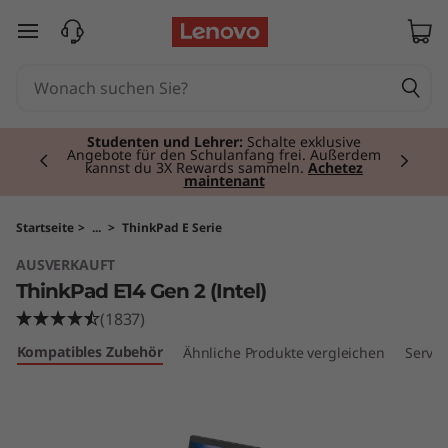
T
zum Hauptinhalt springen
h
i
Currently displaying item 2 of 3
n
Studenten und Lehrer:
Schalte exklusive
Angebote für den Schulanfang frei. Außerdem
kannst du 3X Rewards sammeln.
Achetez
maintenant
k
P
Startseite
>
...
>
ThinkPad E Serie
AUSVERKAUFT
a
ThinkPad E14 Gen 2 (Intel)
d
(1837)
Kompatibles Zubehör
Ähnliche Produkte vergleichen
Servic
E
1